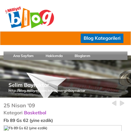
Blog Kategorileri
Ana Sayfam
Hakkımda
Bloglarım
Selim Bayraktar
http://blog.milliyet.com.tr/selimerginbayraktar
25 Nisan '09
Kategori
Basketbol
Fb 89 Gs 62 (yine ezdik)