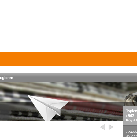
loglarım
Topla
: 562
Kayıt 
Anadol
Mühend