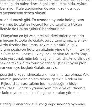
astalığı da nüksedince o gol kaçınılmaz oldu. Aykut,
 benziyor. Kale çizgisinden üç adım uzaklaşmaya
ler yaşamasına sebep oluyor.
unu dolduracak gibi. En azından oyunda kaldığı kısa
i. Mehmet Batdal ise kaçırdıklarıyla taraftara Hakan
leriyle de Hakan Şükür'ü hatırlatır bize.
Dünya'nın en iyi ve elit teknik direktörleri arasında
ığı hücum futbolu da Galatasaray taraftarınız izlemek
 Arda üzerine kurulması, takımın bir türlü düşük
arın pozisyon hataları gözlerin yine o takımın teknik
r. Evet, tam Lucescu'luk oyuncular olan Mustafa Sarp,
niesta yaratmak mümkün değildir, haklıdır. Ama elindeki
mek de teknik direktörün yapacağı iştir. Bir oyun planı
rar vermeye başladı Galatasaray'a.
upası daha kazandıracaksa kimsenin itirazı olmaz. Yok
netimin şimdiden önlem alması gerekir. Madem bir
ijkaard sonrası takımı teslim edeceğiniz kişiyi
erekirse Rijkaard'ın yanına yardımcı diye oturtmanız
m kala diyorsanız bu sefer genel kurulun yönetimi
zır değil. Fenerbahçe ilk maçı depasmanda oynadığı