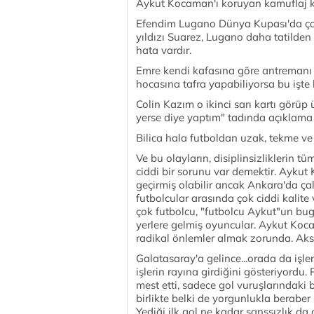
Aykut Kocaman'ı koruyan kamuflaj ka
Efendim Lugano Dünya Kupası'da çok
yıldızı Suarez, Lugano daha tatilden
hata vardır.
Emre kendi kafasına göre antremanı 
hocasına tafra yapabiliyorsa bu işte b
Colin Kazım o ikinci sarı kartı görü
yerse diye yaptım" tadında açıklama y
Bilica hala futboldan uzak, tekme ve
Ve bu olayların, disiplinsizliklerin
ciddi bir sorunu var demektir. Ayku
geçirmiş olabilir ancak Ankara'da çalı
futbolcular arasında çok ciddi kalite
çok futbolcu, "futbolcu Aykut"un bug
yerlere gelmiş oyuncular. Aykut Koca
radikal önlemler almak zorunda. Aksi
Galatasaray'a gelince...orada da işler
işlerin rayına girdiğini gösteriyord
mest etti, sadece gol vuruşlarındaki b
birlikte belki de yorgunlukla berabe
Yediği ilk gol ne kadar şanssızlık da