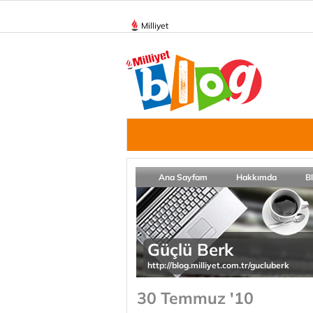
Milliyet
Ana Sayfam
Hakkımda
B
Güçlü Berk
http://blog.milliyet.com.tr/gucluberk
30 Temmuz '10