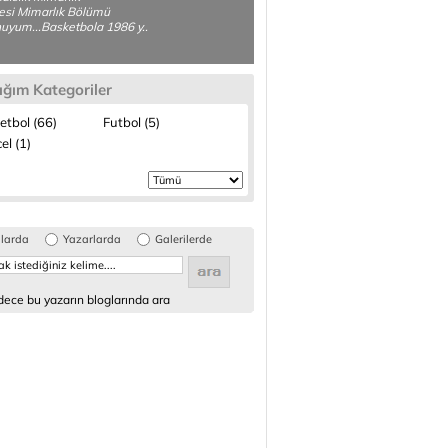
esi Mimarlık Bölümü
yum...Basketbola 1986 y..
ığım Kategoriler
etbol (66)
Futbol (5)
el (1)
glarda
Yazarlarda
Galerilerde
ece bu yazarın bloglarında ara