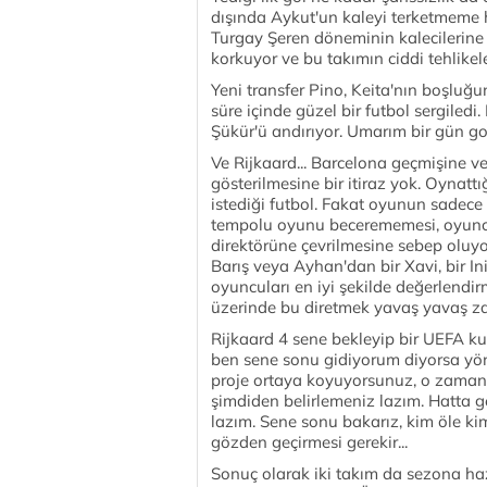
dışında Aykut'un kaleyi terketmeme h
Turgay Şeren döneminin kalecilerine
korkuyor ve bu takımın ciddi tehlike
Yeni transfer Pino, Keita'nın boşluğ
süre içinde güzel bir futbol sergiled
Şükür'ü andırıyor. Umarım bir gün gol
Ve Rijkaard... Barcelona geçmişine ve 
gösterilmesine bir itiraz yok. Oynatt
istediği futbol. Fakat oyunun sadece
tempolu oyunu becerememesi, oyuncul
direktörüne çevrilmesine sebep oluyo
Barış veya Ayhan'dan bir Xavi, bir I
oyuncuları en iyi şekilde değerlendir
üzerinde bu diretmek yavaş yavaş za
Rijkaard 4 sene bekleyip bir UEFA k
ben sene sonu gidiyorum diyorsa yö
proje ortaya koyuyorsunuz, o zaman R
şimdiden belirlemeniz lazım. Hatta g
lazım. Sene sonu bakarız, kim öle ki
gözden geçirmesi gerekir...
Sonuç olarak iki takım da sezona ha