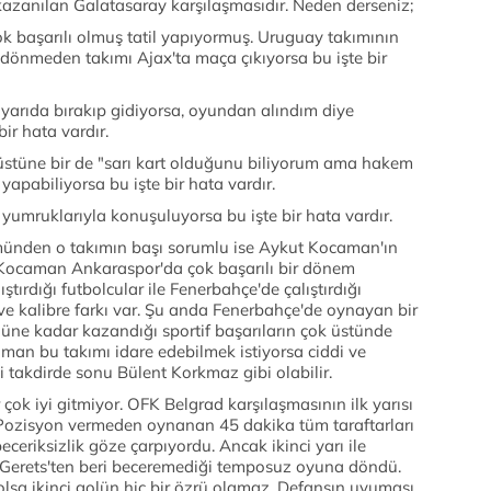
zanılan Galatasaray karşılaşmasıdır. Neden derseniz;
 başarılı olmuş tatil yapıyormuş. Uruguay takımının
 dönmeden takımı Ajax'ta maça çıkıyorsa bu işte bir
yarıda bırakıp gidiyorsa, oyundan alındım diye
ir hata vardır.
p üstüne bir de "sarı kart olduğunu biliyorum ama hakem
apabiliyorsa bu işte bir hata vardır.
 yumruklarıyla konuşuluyorsa bu işte bir hata vardır.
 tümünden o takımın başı sorumlu ise Aykut Kocaman'ın
t Kocaman Ankaraspor'da çok başarılı bir dönem
ştırdığı futbolcular ile Fenerbahçe'de çalıştırdığı
 ve kalibre farkı var. Şu anda Fenerbahçe'de oynayan bir
üne kadar kazandığı sportif başarıların çok üstünde
man bu takımı idare edebilmek istiyorsa ciddi ve
 takdirde sonu Bülent Korkmaz gibi olabilir.
 çok iyi gitmiyor. OFK Belgrad karşılaşmasının ilk yarısı
u. Pozisyon vermeden oynanan 45 dakika tüm taraftarları
eceriksizlik göze çarpıyordu. Ancak ikinci yarı ile
r Gerets'ten beri beceremediği temposuz oyuna döndü.
 olsa ikinci golün hiç bir özrü olamaz. Defansın uyuması