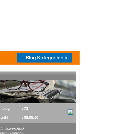
Blog Kategorileri
m blog
: 72
tarihi
: 08.05.10
u Üniversitesi
islik Mimarlık