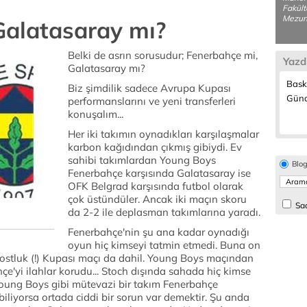
Fakült
Mezunu
Galatasaray mı?
Belki de asrın sorusudur; Fenerbahçe mi,
Yazd
Galatasaray mı?
Bask
Biz şimdilik sadece Avrupa Kupası
Günc
performanslarını ve yeni transferleri
konuşalım...
Her iki takımın oynadıkları karşılaşmalar
karbon kağıdından çıkmış gibiydi. Ev
sahibi takımlardan Young Boys
Blo
Fenerbahçe karşısında Galatasaray ise
OFK Belgrad karşısında futbol olarak
çok üstündüler. Ancak iki maçın skoru
Sad
da 2-2 ile deplasman takımlarına yaradı.
Fenerbahçe'nin şu ana kadar oynadığı
oyun hiç kimseyi tatmin etmedi. Buna on
 Dostluk (!) Kupası maçı da dahil. Young Boys maçından
hçe'yi ilahlar korudu... Stoch dışında sahada hiç kimse
oung Boys gibi mütevazi bir takım Fenerbahçe
biliyorsa ortada ciddi bir sorun var demektir. Şu anda