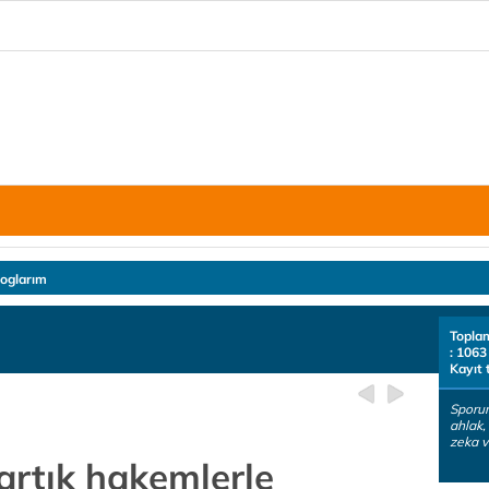
loglarım
Topla
: 1063
Kayıt 
Sporun
ahlak,
zeka v
artık hakemlerle