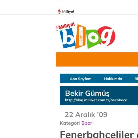
Milliyet
Ana Sayfam
Hakkımda
B
Bekir Gümüş
http://blog.milliyet.com.tr/becobeco
22 Aralık '09
Kategori
Spor
Fenerbahçeliler 