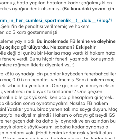
yormuş, hatta yapılan hatalar o kadar çoğalmış ki en
kes ayağını denk alsınmış..
(Bu konudaki yazım için
ldirim_in_her_cumlesi_sportmenlik__!__dolu__/Blog/?
.Şehir'in de penaltısı verilmemiş ve hakem
en az 5 kartı göstermemişti.
celeme yayınladı.
Bu incelemede FB lehine ve aleyhine
duğu açıkça görülüyordu. Ne zaman? Eskişehir
bile değildi çünkü bir Manisa maçı vardı ki hakem hata
fenere verdi. Bunu hiçbir fenerli yazmadı, konuşmadı..
re rağmen lideriz diyenleri vs.. :)
ve kötü oynadığı için puanlar kaybeden fenerbahçeliler
m maç 0-0 iken penaltısı verilmemiş. Sanki hakem maç
tek sebebi bu yenilginin. Öne geçince yenilmeyeceksin
hiç yenilmedi mi büyük takımlarımız? Öne geçsen
imalin bile çok yüksek iken acaip hesaplara girişmek..
 dakikadan sonra oynatmayalım! Nasılsa FB hakem
in! Yazıktır yahu, biraz yenen takıma saygı duyun. Maç
Saray'a, ne diyelim şimdi? Hakem o ofsaytı görseydi GS
ve her geçen dakika daha iyi oynardı ve en azından bu
Saraylı olarak söylüyorum; sabaha kadar oynansa o
in anlamı yok. (Hadi benim kadar açık yürekli olun
 Olsun, yarın da başka hatalar olacak, bu kadar basit.