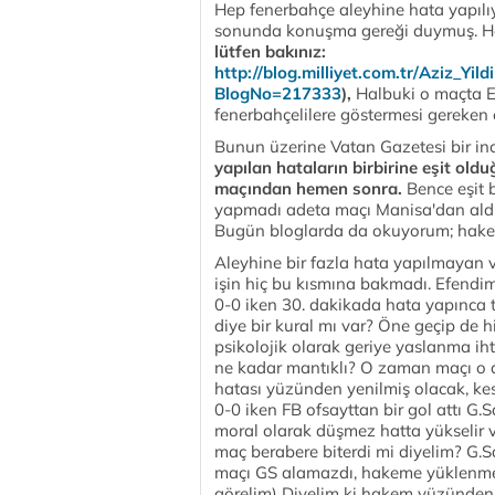
Hep fenerbahçe aleyhine hata yapılı
sonunda konuşma gereği duymuş. Her
lütfen bakınız:
http://blog.milliyet.com.tr/Aziz_Yi
BlogNo=217333
),
Halbuki o maçta E
fenerbahçelilere göstermesi gereken 
Bunun üzerine Vatan Gazetesi bir in
yapılan hataların birbirine eşit ol
maçından hemen sonra.
Bence eşit 
yapmadı adeta maçı Manisa'dan aldı 
Bugün bloglarda da okuyorum; hakemle
Aleyhine bir fazla hata yapılmayan 
işin hiç bu kısmına bakmadı. Efendi
0-0 iken 30. dakikada hata yapınca 
diye bir kural mı var? Öne geçip de 
psikolojik olarak geriye yaslanma iht
ne kadar mantıklı? O zaman maçı o
hatası yüzünden yenilmiş olacak, kes
0-0 iken FB ofsayttan bir gol attı G.
moral olarak düşmez hatta yükselir 
maç berabere biterdi mi diyelim? G.
maçı GS alamazdı, hakeme yüklenmen
görelim) Diyelim ki hakem yüzünden..