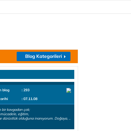
Blog Kategorileri
m blog
: 293
tarihi
: 07.11.08
 bir kavgadan çok;
 mücadele, eğitim,
e dürüstlük olduğuna inanıyorum. Doğaya, ..