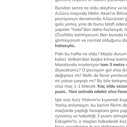
Bundan sonra ne oldu aleyhine ve leh
A.Gücü maçında Metin Akan'ın Bilica
pozisyonun devamında A.Gücünün golü
golü yemiş, yine de bunu telafi edec
yapılan "hata"dan daha fazlasıydı, 
(Özellikle belirtiyorum: Ben burada 
görmüyorum ve normal olduğunu d
hatasıyla..
Peki bu hafta ne oldu? Maçta durum 
kaleci Volkan'dan başka kimse kalmam
Maratonda inceleniyor
tam 3 metre 
diyeceksiniz? O pozisyon gol olsa (k
değişmez mi? Belki de fener yenilec
mi yoksa çarpıştı mı? Bu bile tartış
olsa maç 1-1 bitecek.
Kaç oldu sezon
puan.. Yani aslında adalet olsa fene
İşte size Aziz Yıldırım'ın kıyameti 
Yanlış anlamayın, bu benim fikrim de
maçlarda yaptığı hesaplara göre yapt
oynamış ve hakettiği 3 puanı almıştı
Eskişehir'in, o maçları hakederek ka
blog yazarlarının buna değinmesini 