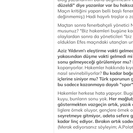
düzeldi" diye yazanlar var bu haksı
Maçın kritiğini yapan belli başlı fene
değinmemiş:) Hadi hayırlı traşlar o z
Maçtan sonra fenerbahçeli yönetici N
musunuz? "Biz hakemleri bugüne ka
olaylardan sonra da yöneticileri "biz
oldukları Efes maçındaki utançları un
Aziz Yıldırım'ı eleştirme vakti gelm
yakasından düşme vakti gelmedi mi 
sonu gelmeyeceği görülemiyor mu?
koparıyorlar. Hakemler hakkında kıy
nasıl sevinebiliyorlar?
Bu kadar bağı
içlerine siniyor mu?
Türk sporunun g
bu sadece kazanmaya dayalı "spor"d
Hakemler herkese hata yapıyor. Bugün
kuyu, bunların sonu yok.
Her mağlubi
göstermekten vazgeçin artık, yazık 
liglere örnek oluyor, gençlere örnek 
seyretmeye gitmiyor, adeta sefere gi
kadar linç ediyor. Bırakın artık sad
(Merak ediyorsanız söyleyim; A.Polat