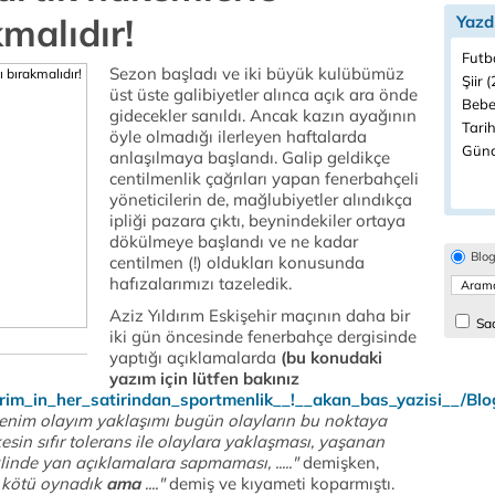
malıdır!
Yazd
Futb
Sezon başladı ve iki büyük kulübümüz
Şiir 
üst üste galibiyetler alınca açık ara önde
Bebe
gidecekler sanıldı. Ancak kazın ayağının
Tarih
öyle olmadığı ilerleyen haftalarda
Günc
anlaşılmaya başlandı. Galip geldikçe
centilmenlik çağrıları yapan fenerbahçeli
yöneticilerin de, mağlubiyetler alındıkça
ipliği pazara çıktı, beynindekiler ortaya
dökülmeye başlandı ve ne kadar
Blo
centilmen (!) oldukları konusunda
hafızalarımızı tazeledik.
Aziz Yıldırım Eskişehir maçının daha bir
Sad
iki gün öncesinde fenerbahçe dergisinde
yaptığı açıklamalarda
(bu konudaki
yazım için lütfen bakınız
ldirim_in_her_satirindan_sportmenlik__!__akan_bas_yazisi__/Blo
, benim olayım yaklaşımı bugün olayların bu noktaya
sin sıfır tolerans ile olaylara yaklaşması, yaşanan
linde yan açıklamalara sapmaması, ....."
demişken,
z kötü oynadık
ama
...."
demiş ve kıyameti koparmıştı.