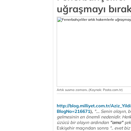
uğraşmayı bırak
Artık susma zamanı..(Kaynak: Posta.com.tr)
http://blog.milliyet.com.tr/Aziz_Yi
BlogNo=216671
),
".... Senin olayın
gelmesinin en önemli nedenidir. Herke
üzücü bir olayın ardından
"ama"
şek
Eskişehir maçından sonra
".. evet bi