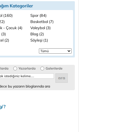
ığım Kategoriler
ol (160)
Spor (84)
(22)
Basketbol (7)
k - Çocuk (4)
Voleybol (3)
 (3)
Blog (2)
el (2)
Söyleşi (1)
glarda
Yazarlarda
Galerilerde
ece bu yazarın bloglarında ara
g/?