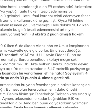
ine hatalı kararlar eşit olan FB cephesinde? Anlatalım:
'ya yaptığı faulü hakem tespit edememiş ve
 gelmişti. Hatalı faul kararını telafi edemeyen fener
ek zamanı kullanarak öne geçmişti. Oysa FB lehine
hakem resmen golü vermemişti. Hele dakika 90+2 iken.
hakemin bu golü tespit edememesini art niyetli
üşünüyorum)
Yani FB ekstra 2 puan almıştı hakem
0-0 iken 6. dakikada Alanzinho ve Umut karşılarında
ış vaziyette gole gidiyorlar. Bir ofsayt düdüğü.
47 santim
!! İNSAF YAHU Hüseyin Fidan!! Buna ne
i normal şartlarda penaltıdan kolay) maçın şekli
ek, olamaz mı? Dk. 84'te Volkan Umut'u havada devirdi
maya açık. Ya da en azından o 3.47 metrelik pozisyon gol
 başından bu yana fener lehine hata? Söyleyelim: 4
rin şu anda 33 puanla 4. olması gerekirdi.
koparmasından bu yana fenerbahçenin haksız kazançları.
ğil. Bu hesapları fenerbahçelilerin daha önceki
ım. Benim fikrim şu: Fenerbahçe Trabzon karşısında iyi
r. Aynen, arkasından o kadar bağırdıkları BJK ve
zandıkları gibi. Ama ben bunu da yazarların yazmasını,
isterdim.
"Aziz baba konuştu nihayet hakemler