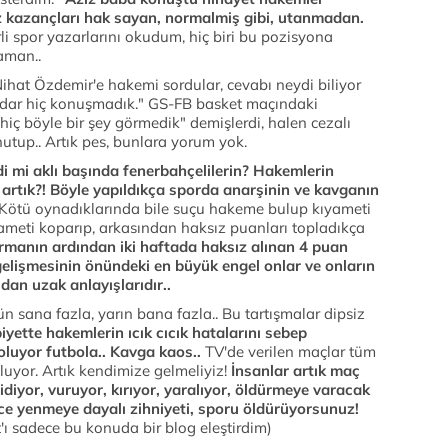
z kazançları hak sayan,
normalmiş gibi, utanmadan.
rli spor yazarlarını okudum, hiç biri bu pozisyona
aman..
ihat Özdemir'e hakemi sordular, cevabı neydi biliyor
dar hiç konuşmadık." GS-FB basket maçındaki
 hiç böyle bir şey görmedik" demişlerdi, halen cezalı
utup.. Artık pes, bunlara yorum yok.
edi mi aklı başında fenerbahçelilerin? Hakemlerin
artık?! Böyle yapıldıkça sporda anarşinin ve kavganın
Kötü oynadıklarında bile suçu hakeme bulup kıyameti
ameti koparıp, arkasından haksız puanları topladıkça
rmanın ardından iki haftada haksız alınan 4 puan
elişmesinin önündeki en büyük engel onlar ve onların
an uzak anlayışlarıdır..
 sana fazla, yarın bana fazla.. Bu tartışmalar dipsiz
yette hakemlerin ıcık cıcık hatalarını sebep
oluyor futbola.. Kavga kaos..
TV'de verilen maçlar tüm
oluyor. Artık kendimize gelmeliyiz!
İnsanlar artık maç
diyor, vuruyor, kırıyor, yaralıyor, öldürmeye varacak
ece yenmeye dayalı zihniyeti, sporu öldürüyorsunuz!
'ı sadece bu konuda bir blog eleştirdim)