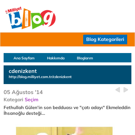
Blog Kategorileri
Ana Sayfam
Hakkımda
Bloglarım
cdenizkent
http://blog.milliyet.com.tr/cdenizkent
05 Ağustos '14
Kategori
Seçim
Fethullah Gülen'in son bedduası ve "çatı adayı" Ekmeleddin
İhsanoğlu desteği...