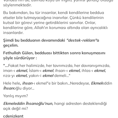
söylenmektedir.
Bu bakımdan, bu tür insanlar, kendi kendilerine beddua
etseler bile tutmayacağına inanırlar. Çünkü kendilerinin
kutsal bir görevi yerine getirdiklerini sanırlar. Onlar,
kendilerine göre, Allah'ın koruması altında olan ayrıcalıklı
insanlardır.
Şimdi bu bedduanın devamındaki
"destek-reklam"
a
geçelim.
Fethullah Gülen, bedduası bittikten sonra konuşmasını
şöyle sürdürüyor :
"...
Fakat her halimizde, her tavrımızda, her davranışımızda,
iman-ı
ekmel,
İslam-ı
ekmel
, ihsan-ı
ekmel,
ihlas-ı
ekmel,
rıza-yı
ekmel,
yakın-i
ekmel
demeli..."
Hele hele
, ihsan
-ı ekmel"e bir bakın...Neredeyse,
Ekmel
eddin
İhsan
oğlu diyor...
Yanlış mıyım?
Ekmeleddin İhsanoğlu'nun,
hangi adresten desteklendiği
açık değil mi?
cdenizkent