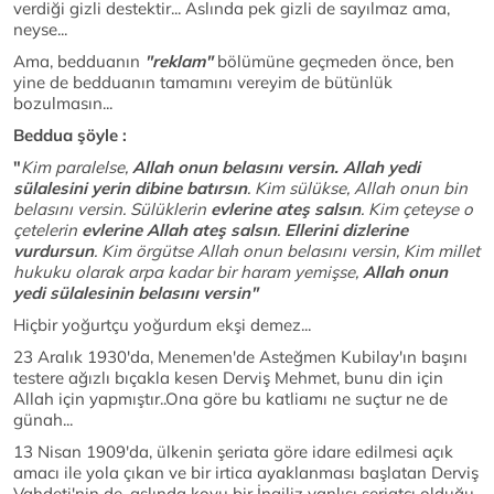
verdiği gizli destektir... Aslında pek gizli de sayılmaz ama,
neyse...
Ama, bedduanın
"reklam"
bölümüne geçmeden önce, ben
yine de bedduanın tamamını vereyim de bütünlük
bozulmasın...
Beddua şöyle :
"
Kim paralelse,
Allah onun belasını versin. Allah yedi
sülalesini yerin dibine batırsın
. Kim sülükse, Allah onun bin
belasını versin. Sülüklerin
evlerine ateş salsın
. Kim çeteyse o
çetelerin
evlerine Allah
ateş salsın
.
Ellerini dizlerine
vurdursun
. Kim örgütse Allah onun belasını versin, Kim millet
hukuku olarak arpa kadar bir haram yemişse,
Allah onun
yedi sülalesinin belasını versin"
Hiçbir yoğurtçu yoğurdum ekşi demez...
23 Aralık 1930'da, Menemen'de Asteğmen Kubilay'ın başını
testere ağızlı bıçakla kesen Derviş Mehmet, bunu din için
Allah için yapmıştır..Ona göre bu katliamı ne suçtur ne de
günah...
13 Nisan 1909'da, ülkenin şeriata göre idare edilmesi açık
amacı ile yola çıkan ve bir irtica ayaklanması başlatan Derviş
Vahdeti'nin de, aslında koyu bir İngiliz yanlısı şeriatçı olduğu