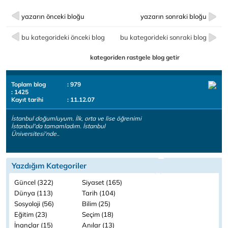
yazarın önceki bloğu
yazarın sonraki bloğu
bu kategorideki önceki blog
bu kategorideki sonraki blog
kategoriden rastgele blog getir
Toplam blog
: 979
: 1425
Kayıt tarihi
: 11.12.07
İstanbul doğumluyum. İlk, orta ve lise öğrenimi
İstanbul'da tamamladım. İstanbul
Üniversitesi'nde..
Yazdığım Kategoriler
Güncel (322)
Siyaset (165)
Dünya (113)
Tarih (104)
Sosyoloji (56)
Bilim (25)
Eğitim (23)
Seçim (18)
İnançlar (15)
Anılar (13)