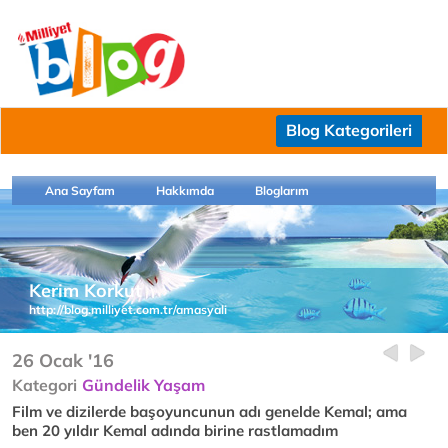
Blog Kategorileri
Ana Sayfam
Hakkımda
Bloglarım
Kerim Korkut
http://blog.milliyet.com.tr/amasyali
26 Ocak '16
Kategori
Gündelik Yaşam
Film ve dizilerde başoyuncunun adı genelde Kemal; ama
ben 20 yıldır Kemal adında birine rastlamadım