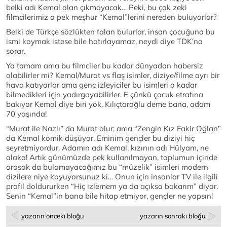
belki adı Kemal olan çıkmayacak… Peki, bu çok zeki
filmcilerimiz o pek meşhur “Kemal”lerini nereden buluyorlar?
Belki de Türkçe sözlükten falan bulurlar, insan çocuğuna bu
ismi koymak istese bile hatırlayamaz, neydi diye TDK’na
sorar.
Ya tamam ama bu filmciler bu kadar dünyadan habersiz
olabilirler mi? Kemal/Murat vs flaş isimler, diziye/filme ayrı bir
hava katıyorlar ama genç izleyiciler bu isimleri o kadar
bilmedikleri için yadırgayabilirler. E çünkü çocuk etrafına
bakıyor Kemal diye biri yok. Kılıçtaroğlu deme bana, adam
70 yaşında!
“Murat ile Nazlı” da Murat olur; ama “Zengin Kız Fakir Oğlan”
da Kemal komik düşüyor. Eminim gençler bu diziyi hiç
seyretmiyordur. Adamın adı Kemal, kızının adı Hülyam, ne
alaka! Artık günümüzde pek kullanılmayan, toplumun içinde
arasak da bulamayacağımız bu “müzelik” isimleri modern
dizilere niye koyuyorsunuz ki… Onun için insanlar TV ile ilgili
profil doldururken “Hiç izlemem ya da açıksa bakarım” diyor.
Senin “Kemal”in bana bile hitap etmiyor, gençler ne yapsın!
yazarın önceki bloğu
yazarın sonraki bloğu