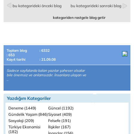
bu kategorideki önceki blog
bu kategorideki sonraki blog
kategoriden rastgele blog getir
Toplam blog
: 6332
: 653
Kayıt tarihi
: 21.09.08
Sadece sayfalarda kalan yazılar şaheser olsalar
bile önemsiz ve anlamsızdır. İnsanlara ulaşan ve
..
Yazdığım Kategoriler
Deneme (1449)
Güncel (1192)
Gündelik Yaşam (846)
Siyaset (409)
Sosyoloji (209)
Felsefe (191)
Türkiye Ekonomisi
İlişkiler (167)
(182)
İnançlar (156)