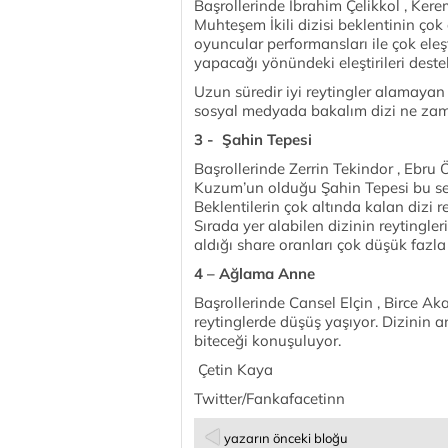
Başrollerinde İbrahim Çelikkol , Ker
Muhteşem İkili dizisi beklentinin çok a
oyuncular performansları ile çok eleşt
yapacağı yönündeki eleştirileri deste
Uzun süredir iyi reytingler alamayan
sosyal medyada bakalım dizi ne zaman
3 - Şahin Tepesi
Başrollerinde Zerrin Tekindor , Ebr
Kuzum’un olduğu Şahin Tepesi bu sen
Beklentilerin çok altında kalan dizi 
Sırada yer alabilen dizinin reytingle
aldığı share oranları çok düşük fazl
4 – Ağlama Anne
Başrollerinde Cansel Elçin , Birce A
reytinglerde düşüş yaşıyor. Dizinin
biteceği konuşuluyor.
Çetin Kaya
Twitter/Fankafacetinn
yazarın önceki bloğu