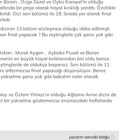
em Bürsin , Özge Gürel ve Öykü Karayel’in olduğu
ltında bir proje olarak hayal kırıklığı yarattı. Özellikle
irildi. Dizi son bölümü ile 19. Sırada yer alarak final
kledi.
 dizinin 13 bölüm sözleşmesi olduğu iddia edilmişti
 final yapacak ? Bu reytinglerle çok şansı yok gibi.
u Özkan , Murat Aygen , Aybüke Pusat ve Boran
enin en büyük hayal kırıklarından biri oldu bence.
reytinglerde de oldukça başarısız. Son bölümü ile 11.
rini arttırmazsa final yapacağı düşünülüyor. Bence
a yükselme şansı yok gibi bakalım neler olacak.
kalay ve Özlem Yılmaz’ın olduğu Ağlama Anne dizisi de
 ani bir yükselme göstermezse önümüzdeki haftalarda
yazarın sonraki bloğu