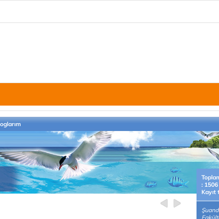
loglarım
Topla
: 1506
Kayıt 
Şuanda
Fakült