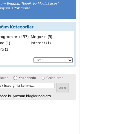
um.Endüstri Teknik Ve Meslek lisesi
uyum. Ufak mana..
ığım Kategoriler
rogramları (437)
Magazin (9)
ma (1)
İnternet (1)
ro (1)
glarda
Yazarlarda
Galerilerde
ece bu yazarın bloglarında ara