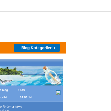
Blog Kategorileri
m blog
: 449
tarihi
: 31.01.14
 Turizm İşletme
esinde