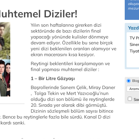
okuyor
mezun
uhtemel Diziler!
Yılın son haftalarına girerken dizi
Yazd
sektöründe de bazı dizilerin final
yapacağı yönünde kulisler dönmeye
TV P
devam ediyor. Özellikle bu sene birçok
Sine
yeni dizi beklenilen oranları alamıyor ve
Tiyat
ekran macerasını kısa kesiyor.
Reytingi beklentileri karşılamayan ve
final yapması muhtemel diziler :
1 – Bir Litre Gözyaşı
Blo
Başrollerinde Sanem Çelik, Miray Daner
, Tolga Tekin ve Mert Yazıcıoğlu’nun
olduğu dizi son bölümü ile reytinglerde
Sad
20. Sırada yer alarak dibi görmüştü.
Dizinin sözleşmeli bölüm sayısı bitince
. Bence bu reytinglerle fazla bile sürdü. Kanal D dizi
kardı sanki.