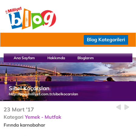
Blog Kategorileri
Ana Sayfam
Hakkımda
Bloglarım
Sibel Koçarslan
http://blog.milliyet.com.tr/sibelkocarslan
23 Mart '17
Kategori
Yemek - Mutfak
Fırında karnabahar