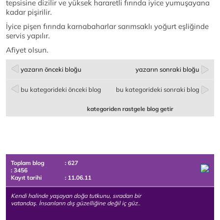
tepsisine dizilir ve yüksek hararetli fırında iyice yumuşayana
kadar pişirilir.
İyice pişen fırında karnabaharlar sarımsaklı yoğurt eşliğinde
servis yapılır.
Afiyet olsun.
yazarın önceki bloğu
yazarın sonraki bloğu
bu kategorideki önceki blog
bu kategorideki sonraki blog
kategoriden rastgele blog getir
Toplam blog
: 627
: 3456
Kayıt tarihi
: 11.06.11
Kendi halinde yaşayan doğa tutkunu, sıradan bir
vatandaş. İnsanların dış güzelliğine değil iç güz..