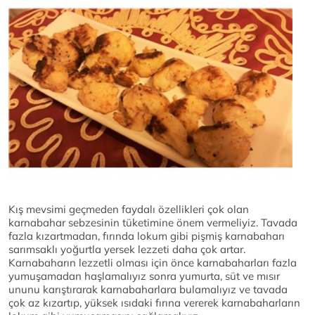
Kış mevsimi geçmeden faydalı özellikleri çok olan
karnabahar sebzesinin tüketimine önem vermeliyiz. Tavada
fazla kızartmadan, fırında lokum gibi pişmiş karnabaharı
sarımsaklı yoğurtla yersek lezzeti daha çok artar.
Karnabaharın lezzetli olması için önce karnabaharları fazla
yumuşamadan haşlamalıyız sonra yumurta, süt ve mısır
ununu karıştırarak karnabaharlara bulamalıyız ve tavada
çok az kızartıp, yüksek ısıdaki fırına vererek karnabaharların