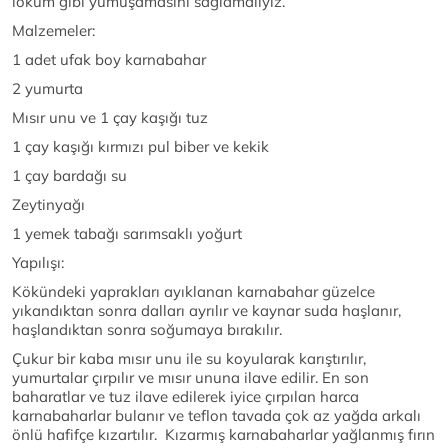
lokum gibi yumuşamasını sağlamalıyız.
Malzemeler:
1 adet ufak boy karnabahar
2 yumurta
Mısır unu ve 1 çay kaşığı tuz
1 çay kaşığı kırmızı pul biber ve kekik
1 çay bardağı su
Zeytinyağı
1 yemek tabağı sarımsaklı yoğurt
Yapılışı:
Kökündeki yaprakları ayıklanan karnabahar güzelce
yıkandıktan sonra dalları ayrılır ve kaynar suda haşlanır,
haşlandıktan sonra soğumaya bırakılır.
Çukur bir kaba mısır unu ile su koyularak karıştırılır,
yumurtalar çırpılır ve mısır ununa ilave edilir. En son
baharatlar ve tuz ilave edilerek iyice çırpılan harca
karnabaharlar bulanır ve teflon tavada çok az yağda arkalı
önlü hafifçe kızartılır. Kızarmış karnabaharlar yağlanmış fırın