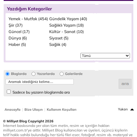
Yazdığım Kategoriler
Yemek - Mutfak (454)
Gündelik Yaşam (40)
Şiir (37)
Sağlıklı Yaşam (18)
Güncel (17)
Kültür - Sanat (10)
Dünya (6)
Siyaset (5)
Haber (5)
Sağlık (4)
Bloglarda
Yazarlarda
Galerilerde
Sadece bu yazarın bloglarında ara
|
|
Yukarı
Anasayfa
Bize Ulaşın
Kullanım Koşulları
© Milliyet Blog Copyright 2026
İnternet baskısında yer alan tüm metin, resim ve içeriğin hakları
milliyet.com.tr'ye aittir. Milliyet Blog kullanıcıları ve üyeleri, üçüncü kişilerin
telif hakkı sahibi bulunduğu her türlü fikri eser, fotoğraf, resim vb. materyal ve