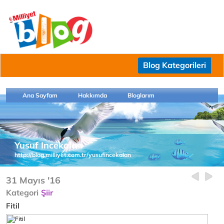
Blog Kategorileri
Ana Sayfam
Hakkımda
Bloglarım
Yusuf Incekalan
http://blog.milliyet.com.tr/yusufincekalan
31 Mayıs '16
Kategori
Şiir
Fitil