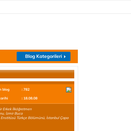
Blog Kategorileri
m blog
: 782
tarihi
: 18.08.08
ir Erkek İlköğretmen
nu, İzmir Buca
 Enstitüsü Türkçe Bölümünü, İstanbul Çapa