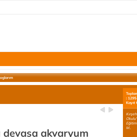
loglarım
Topla
: 1295
Kayıt 
Kırşeh
Okulu'
Eğitim
M..
a devasa akvaryum