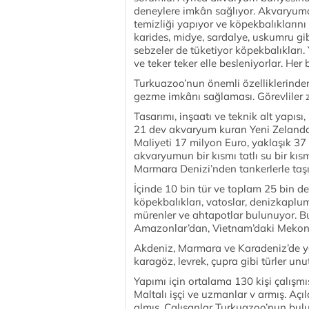
deneylere imkân sağlıyor. Akvaryum
temizliği yapıyor ve köpekbalıklarını
karides, midye, sardalye, uskumru gib
sebzeler de tüketiyor köpekbalıkları.
ve teker teker elle besleniyorlar. Her 
Turkuazoo’nun önemli özelliklerinden 
gezme imkânı sağlaması. Görevliler ziy
Tasarımı, inşaatı ve teknik alt yapıs
21 dev akvaryum kuran Yeni Zelanda 
Maliyeti 17 milyon Euro, yaklaşık 37 
akvaryumun bir kısmı tatlı su bir kısmı
Marmara Denizi’nden tankerlerle taşı
İçinde 10 bin tür ve toplam 25 bin de
köpekbalıkları, vatoslar, denizkaplum
mürenler ve ahtapotlar bulunuyor. Bu
Amazonlar’dan, Vietnam’daki Mekong 
Akdeniz, Marmara ve Karadeniz’de yaş
karagöz, levrek, çupra gibi türler un
Yapımı için ortalama 130 kişi çalışmış
Maltalı işçi ve uzmanlar v armış. Açı
almış. Çalışanlar Turkuazoo’nun bul