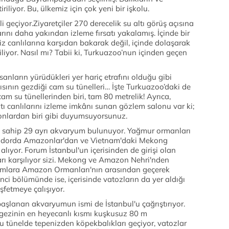
tiriliyor. Bu, ülkemiz için çok yeni bir işkolu.
li geçiyor.Ziyaretçiler 270 derecelik su altı görüş açısına
rını daha yakından izleme fırsatı yakalamış. İçinde bir
z canlılarına karşıdan bakarak değil, içinde dolaşarak
iyor. Nasıl mı? Tabii ki, Turkuazoo’nun içinden geçen
sanların yürüdükleri yer hariç etrafını olduğu gibi
lısının gezdiği cam su tünelleri… İşte Turkuazoo’daki de
m su tünellerinden biri, tam 80 metrelik! Ayrıca,
tı canlılarını izleme imkânı sunan gözlem salonu var ki;
onlardan biri gibi duyumsuyorsunuz.
a sahip 29 ayrı akvaryum bulunuyor. Yağmur ormanları
oridorda Amazonlar'dan ve Vietnam'daki Mekong
 alıyor. Forum İstanbul'un içerisinden de girişi olan
ları karşılıyor sizi. Mekong ve Amazon Nehri'nden
aryumlara Amazon Ormanları'nın arasından geçerek
ci bölümünde ise, içerisinde vatozların da yer aldığı
şfetmeye çalışıyor.
şlanan akvaryumun ismi de İstanbul'u çağrıştırıyor.
a gezinin en heyecanlı kısmı kuşkusuz 80 m
Bu tünelde tepenizden köpekbalıkları geçiyor, vatozlar