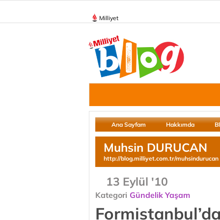
Milliyet
Ana Sayfam
Hakkımda
B
Muhsin DURUCAN
http://blog.milliyet.com.tr/muhsindurucan
13 Eylül '10
Kategori
Gündelik Yaşam
Formistanbul’d