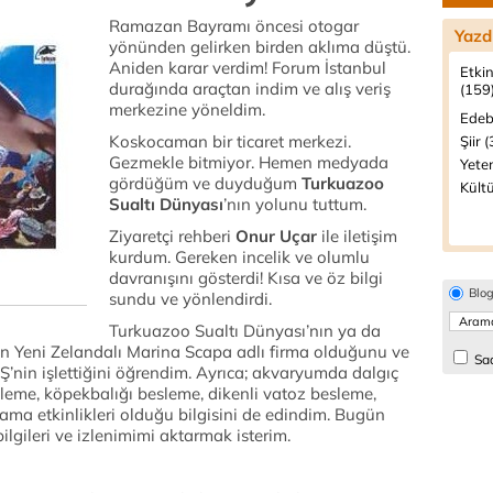
Ramazan Bayramı öncesi otogar
Yazd
yönünden gelirken birden aklıma düştü.
Aniden karar verdim! Forum İstanbul
Etkin
durağında araçtan indim ve alış veriş
(159
merkezine yöneldim.
Edeb
Koskocaman bir ticaret merkezi.
Şiir 
Gezmekle bitmiyor. Hemen medyada
Yeten
gördüğüm ve duyduğum
Turkuazoo
Kültü
Sualtı Dünyası
’nın yolunu tuttum.
Ziyaretçi rehberi
Onur Uçar
ile iletişim
kurdum. Gereken incelik ve olumlu
davranışını gösterdi! Kısa ve öz bilgi
Blo
sundu ve yönlendirdi.
Turkuazoo Sualtı Dünyası’nın ya da
nin Yeni Zelandalı Marina Scapa adlı firma olduğunu ve
Sad
Ş’nin işlettiğini öğrendim. Ayrıca; akvaryumda dalgıç
sleme, köpekbalığı besleme, dikenli vatoz besleme,
ama etkinlikleri olduğu bilgisini de edindim. Bugün
bilgileri ve izlenimimi aktarmak isterim.