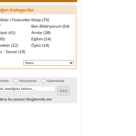
ığım Kategoriler
likler / Festivaller
Kitap (70)
)
Ben Bildiriyorum (54)
iyat (41)
Anılar (38)
(35)
Eğitim (24)
ekler (22)
Öykü (19)
r - Sanat (19)
glarda
Yazarlarda
Galerilerde
ece bu yazarın bloglarında ara