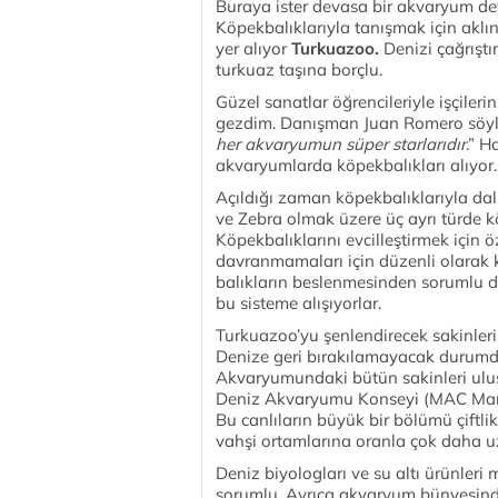
Buraya ister devasa bir akvaryum dey
Köpekbalıklarıyla tanışmak için aklın
yer alıyor
Turkuazoo.
Denizi çağrıştı
turkuaz taşına borçlu.
Güzel sanatlar öğrencileriyle işçilerin 
gezdim. Danışman Juan Romero söyle
her akvaryumun süper starlarıdır
.” H
akvaryumlarda köpekbalıkları alıyor.
Açıldığı zaman köpekbalıklarıyla da
ve Zebra olmak üzere üç ayrı türde k
Köpekbalıklarını evcilleştirmek için
davranmamaları için düzenli olarak 
balıkların beslenmesinden sorumlu da
bu sisteme alışıyorlar.
Turkuazoo’yu şenlendirecek sakinler
Denize geri bırakılamayacak durumda
Akvaryumundaki bütün sakinleri ulusl
Deniz Akvaryumu Konseyi (MAC Marine
Bu canlıların büyük bir bölümü çiftli
vahşi ortamlarına oranla çok daha u
Deniz biyologları ve su altı ürünleri
sorumlu. Ayrıca akvaryum bünyesindeki