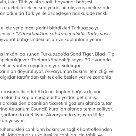
in, ister Türkiye’nin sualtı hayvanat bahçesi…
ıza gelebilecek en son yerde, bir alışveriş merkezinde
ran adını da Türkiye ile özdeşleşen harikulade renkli
el ele verip ince işlerini bitirdikleri Turkuazoo’yu
miyle: “
Köpekbalıkları çok karizmatiktir. Tartışmasız
ayvanat bahçesindeki aslan ve kaplanların yerini
lış imkânı da sunan Turkuazoo’da Sand Tiger, Black Tip
öpekbalığı var. Toplam köpebalığı sayısı 30 civarında.
 özel bir yöntem uygulanmıyor. Saldırgan
karınları doyuruluyor. Akvaryumun bakımı, temizliği ve
lgıçlar tarafından tek tek elle besleniyor ve zamanla
i arasında iki adet Akdeniz kaplumbağası da var.
 olan bu kaplumbağalar İtalya’dan getirilmiş.
ararası deniz canlıları ticaretini gözlem altında tutan
 Aquarium Council) kuralları altında temin ediliyor.
k şartlarında üretiliyor. Akvaryumda yaşayan türler
zun yaşıyor.
 mühendisleri canlıların bakım ve sağlık kontrollerinden
 laboratuar su kalitesi ve canlıları için tahlil ve