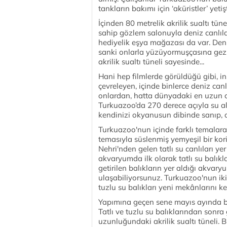
tankların bakımı için ‘aküristler’ yetiş
İçinden 80 metrelik akrilik sualtı tüne
sahip gözlem salonuyla deniz canlıla
hediyelik eşya mağazası da var. Deni
sanki onlarla yüzüyormuşçasına gezil
akrilik sualtı tüneli sayesinde...
Hani hep filmlerde görüldüğü gibi, in
çevreleyen, içinde binlerce deniz can
onlardan, hatta dünyadaki en uzun ca
Turkuazoo’da 270 derece açıyla su al
kendinizi okyanusun dibinde sanıp, 
Turkuazoo'nun içinde farklı temalar
temasıyla süslenmiş yemyeşil bir k
Nehri'nden gelen tatlı su canlıları yer
akvaryumda ilk olarak tatlı su balık
getirilen balıkların yer aldığı akv
ulaşabiliyorsunuz. Turkuazoo'nun ikin
tuzlu su balıkları yeni mekânlarını ke
Yapımına geçen sene mayıs ayında ba
Tatlı ve tuzlu su balıklarından sonr
uzunluğundaki akrilik sualtı tüneli. 