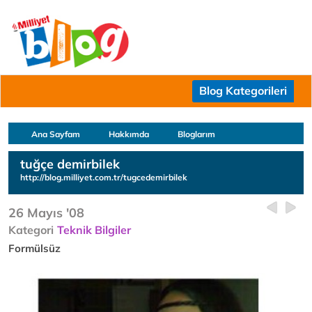
Blog Kategorileri
Ana Sayfam
Hakkımda
Bloglarım
tuğçe demirbilek
http://blog.milliyet.com.tr/tugcedemirbilek
26 Mayıs '08
Kategori
Teknik Bilgiler
Formülsüz