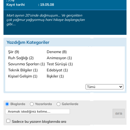
: 776
Kayıt tarihi
: 19.05.08
Mart ayının 20'sinde doğmuşum... Ve gerçekten
çok yağmur yağıyormuş hani hikaye başlangıçları
gibi....
Yazdığım Kategoriler
Şiir (9)
Deneme (8)
Ruh Sağlığı (2)
Animasyon (1)
Savunma Sporları (1)
Test Sürüşü (1)
Teknik Bilgiler (1)
Edebiyat (1)
Kişisel Gelişim (1)
İlişkiler (1)
Bloglarda
Yazarlarda
Galerilerde
Sadece bu yazarın bloglarında ara