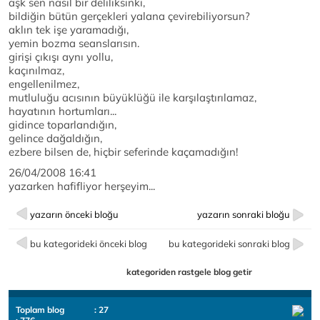
aşk sen nasıl bir deliliksinki,
bildiğin bütün gerçekleri yalana çevirebiliyorsun?
aklın tek işe yaramadığı,
yemin bozma seanslarısın.
girişi çıkışı aynı yollu,
kaçınılmaz,
engellenilmez,
mutluluğu acısının büyüklüğü ile karşılaştırılamaz,
hayatının hortumları...
gidince toparlandığın,
gelince dağaldığın,
ezbere bilsen de, hiçbir seferinde kaçamadığın!
26/04/2008 16:41
yazarken hafifliyor herşeyim...
yazarın önceki bloğu
yazarın sonraki bloğu
bu kategorideki önceki blog
bu kategorideki sonraki blog
kategoriden rastgele blog getir
Toplam blog
: 27