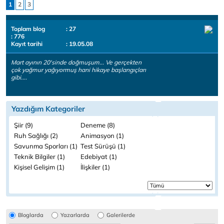
1
2
3
Toplam blog
: 27
: 776
Kayıt tarihi
: 19.05.08
Mart ayının 20'sinde doğmuşum... Ve gerçekten
çok yağmur yağıyormuş hani hikaye başlangıçları
gibi....
Yazdığım Kategoriler
Şiir (9)
Deneme (8)
Ruh Sağlığı (2)
Animasyon (1)
Savunma Sporları (1)
Test Sürüşü (1)
Teknik Bilgiler (1)
Edebiyat (1)
Kişisel Gelişim (1)
İlişkiler (1)
Bloglarda
Yazarlarda
Galerilerde