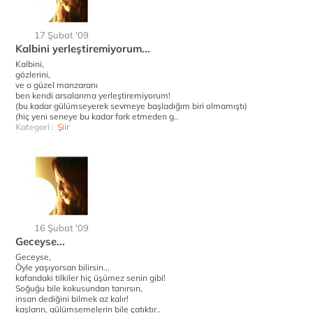
17 Şubat '09
Kalbini yerleştiremiyorum...
Kalbini,
gözlerini,
ve o güzel manzaranı
ben kendi arsalarıma yerleştiremiyorum!
(bu kadar gülümseyerek sevmeye başladığım biri olmamıştı)
(hiç yeni seneye bu kadar fark etmeden g..
Kategori :
Şiir
16 Şubat '09
Geceyse...
Geceyse,
Öyle yaşıyorsan bilirsin...
kafandaki tilkiler hiç üşümez senin gibi!
Soğuğu bile kokusundan tanırsın,
insan dediğini bilmek az kalır!
kaşların, gülümsemelerin bile çatıktır..