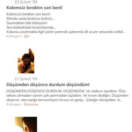
23 Şubat '09
Kalemsiz bıraktın sen beni!
Kalemsiz bıraktın sen beni!
Elimde sana binlerce kelime...
Susmaktan bile kötüyüm!
Sen kahkahalar kıvamlarında...
Kokunu unutmakla ilgili şiirim parmak uçlarımla dil ucum arasında voltal..
Kategori :
Şiir
21 Şubat '09
Düşümden düşünce durdum düşündüm!
DÜŞÜMDEN DÜŞÜNCE DURDUM, DÜŞÜNDÜM. Ve sadece üşüdüm. Önü
arkası olmadan canım çok yanmadan üşüdüm. Ve insan dediğin, Düşünden
düşerse, ata eşeğe benzemiyor! Acısız ve garip... Çıktığın dünyadan, d..
Kategori :
Deneme