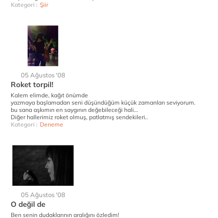
Kategori :
Şiir
05 Ağustos '08
Roket torpil!
Kalem elimde, kağıt önümde
yazmaya başlamadan seni düşündüğüm küçük zamanları seviyorum.
bu sana aşkımın en saygının değebileceği hali...
Diğer hallerimiz roket olmuş, patlatmış sendekileri..
Kategori :
Deneme
05 Ağustos '08
O değil de
Ben senin dudaklarının aralığını özledim!