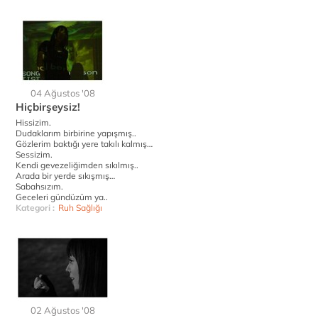
04 Ağustos '08
Hiçbirşeysiz!
Hissizim.
Dudaklarım birbirine yapışmış..
Gözlerim baktığı yere takılı kalmış…
Sessizim.
Kendi gevezeliğimden sıkılmış..
Arada bir yerde sıkışmış…
Sabahsızım.
Geceleri gündüzüm ya..
Kategori :
Ruh Sağlığı
02 Ağustos '08