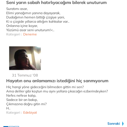
Seni yarın sabah hatırlıyacağımı bilerek unuturum
Suratımı asar,
Elimi yanağımın yanına dayayarak,
Dudağımın hemen bittiği çizgiye yani,
Ki o çizgide yıllarca attığım kahkalar var..
Onlarına içine koyar,
Yüzümü asar seni unuturum!<..
Kategori :
Deneme
31 Temmuz '08
Hayatın onu anlamamızı istediğini hiç sanmıyorum
Hiç hangi yöne gideceğini bilmeden gittin mi sen?
Ama deliler gibi koştun mu aynı yollara çıkacağın ezberindeyken?
Nefes nefese kalıp,
Sadece bir an bakıp,
Çıkmazına doğru gitin mi?
H..
Kategori :
Edebiyat
Sonraki