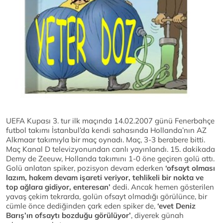
UEFA Kupası 3. tur ilk maçında 14.02.2007 günü Fenerbahçe
futbol takımı İstanbul’da kendi sahasında Hollanda’nın AZ
Alkmaar takımıyla bir maç oynadı. Maç, 3-3 berabere bitti.
Maç Kanal D televizyonundan canlı yayınlandı. 15. dakikada
Demy de Zeeuw, Hollanda takımını 1-0 öne geçiren golü attı.
Golü anlatan spiker, pozisyon devam ederken
‘ofsayt olması
lazım, hakem devam
işareti veriyor, tehlikeli bir nokta ve
top ağlara gidiyor, enteresan’
dedi. Ancak hemen gösterilen
yavaş çekim tekrarda, golün ofsayt olmadığı görülünce, bir
cümle önce dediğinden çark eden spiker de,
‘evet Deniz
Barış’ın ofsaytı
bozduğu görülüyor’
, diyerek günah