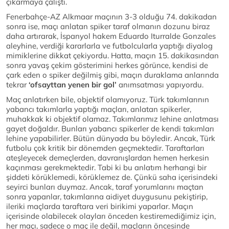
çıkarmaya çalıştı.
Fenerbahçe-AZ Alkmaar maçının 3-3 olduğu 74. dakikadan
sonra ise, maçı anlatan spiker taraf olmanın dozunu biraz
daha artırarak, İspanyol hakem Eduardo Iturralde Gonzales
aleyhine, verdiği kararlarla ve futbolcularla yaptığı diyalog
mimiklerine dikkat çekiyordu. Hatta, maçın 15. dakikasından
sonra yavaş çekim gösterimini herkes görünce, kendisi de
çark eden o spiker değilmiş gibi, maçın duraklama anlarında
tekrar
‘ofsayttan yenen bir gol’
anımsatması yapıyordu.
Maç anlatırken bile, objektif olamıyoruz. Türk takımlarının
yabancı takımlarla yaptığı maçları, anlatan spikerler,
muhakkak ki objektif olamaz. Takımlarımız lehine anlatması
gayet doğaldır. Bunları yabancı spikerler de kendi takımları
lehine yapabilirler. Bütün dünyada bu böyledir. Ancak, Türk
futbolu çok kritik bir dönemden geçmektedir. Taraftarları
ateşleyecek demeçlerden, davranışlardan hemen herkesin
kaçınması gerekmektedir. Tabi ki bu anlatım herhangi bir
şiddeti körüklemedi, körüklemez de. Çünkü saha içerisindeki
seyirci bunları duymaz. Ancak, taraf yorumlarını maçtan
sonra yapanlar, takımlarına aidiyet duygusunu pekiştirip,
ileriki maçlarda taraftara veri birikimi yaparlar. Maçın
içerisinde olabilecek olayları önceden kestiremediğimiz için,
her maçı, sadece o maç ile değil, maçların öncesinde