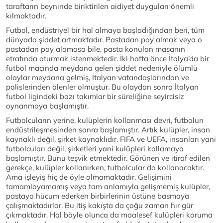
taraftarın beyninde biriktirilen aidiyet duyguları önemli
kılmaktadır.
Futbol, endüstriyel bir hal almaya başladığından beri, tüm
dünyada şiddet artmaktadır. Pastadan pay almak veya o
pastadan pay alamasa bile, pasta konulan masanın
etrafında oturmak istenmektedir. İki hafta önce İtalya’da bir
futbol maçında meydana gelen şiddet nedeniyle ölümlü
olaylar meydana gelmiş, İtalyan vatandaşlarından ve
polislerinden ölenler olmuştur. Bu olaydan sonra İtalyan
futbol ligindeki bazı takımlar bir süreliğine seyircisiz
oynanmaya başlamıştır.
Futbolcuların yerine, kulüplerin kollanması devri, futbolun
endüstrileşmesinden sonra başlamıştır. Artık kulüpler, insan
kaynaklı değil, şirket kaynaklıdır. FIFA ve UEFA, insanları yani
futbolcuları değil, şirketleri yani kulüpleri kollamaya
başlamıştır. Bunu teşvik etmektedir. Görünen ve itiraf edilen
gerekçe, kulüpler kollanırken, futbolcular da kollanacaktır.
Ama işleyiş hiç de öyle olmamaktadır. Gelişimini
tamamlayamamış veya tam anlamıyla gelişmemiş kulüpler,
pastaya hücum ederken birbirlerinin üstüne basmaya
çalışmaktadırlar. Bu itiş kakışta da çoğu zaman hır gür
çıkmaktadır. Hal böyle olunca da maalesef kulüpleri koruma