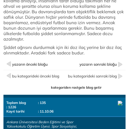
kollama anlayışı, insanların taraf olduğu takımları her ne
ahval ve şeraitte olursa olsun koruma kollama şekline
dönüşmüştür. Bu davranışlarda tam objektiflik beklemek çok
saflık olur. Dünyanın hiçbir yerinde futbolda bu davranış
başarılamaz, endüstriyel futbol buna izin vermez. Ancak
bunun dozunun iyi ayarlanması gerekir. Bunu başarmış
ülkelerde futbolda şiddet sonlanmamıştır. Sadece dozu
azalmıştır.
Şiddet ağrısını durdurmak için iki doz ilaç yerine bir doz ilaç
alınmaktadır. Aradaki fark sadece budur.
yazarın önceki bloğu
yazarın sonraki bloğu
bu kategorideki önceki blog
bu kategorideki sonraki blog
kategoriden rastgele blog getir
Toplam blog
: 135
: 1226
Kayıt tarihi
: 11.10.06
Ankara Üniversitesi Beden Eğitimi ve Spor
Yüksekokulu Öğretim Üyesi. Spor Sosyolojisi,