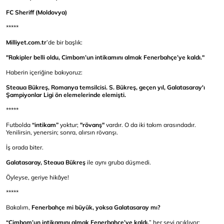
FC Sheriff (Moldovya)
*****
Milliyet.com.tr
’de bir başlık:
"Rakipler belli oldu, Cimbom’un intikamını almak Fenerbahçe’ye kaldı."
Haberin içeriğine bakıyoruz:
Steaua Bükreş, Romanya temsilcisi. S. Bükreş, geçen yıl, Galatasaray'ı
Şampiyonlar Ligi ön elemelerinde elemişti.
*****
Futbolda
“intikam”
yoktur;
"rövanş"
vardır. O da iki takım arasındadır.
Yenilirsin, yenersin; sonra, alırsın rövanşı.
İş orada biter.
Galatasaray, Steaua Bükreş
ile aynı gruba düşmedi.
Öyleyse, geriye hikâye!
*****
Bakalım,
Fenerbahçe mi büyük, yoksa Galatasaray mı?
“Cimbom’un intikamını almak Fenerbahçe’ye kaldı.
” her şeyi açıklıyor: