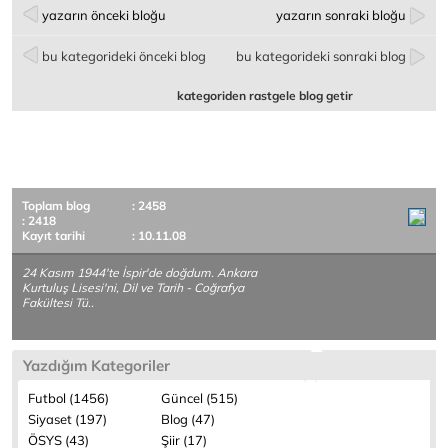
yazarın önceki bloğu
yazarın sonraki bloğu
bu kategorideki önceki blog
bu kategorideki sonraki blog
kategoriden rastgele blog getir
Toplam blog
: 2458
: 2418
Kayıt tarihi
: 10.11.08
24 Kasım 1944'te İspir'de doğdum. Ankara
Kurtuluş Lisesi'ni, Dil ve Tarih - Coğrafya
Fakültesi Tü..
Yazdığım Kategoriler
Futbol (1456)
Güncel (515)
Siyaset (197)
Blog (47)
ÖSYS (43)
Şiir (17)