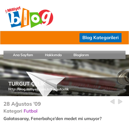
Blog Kategorileri
Ana Sayfam
Hakkımda
Bloglarım
TURGUT ÇELİK
http://blog.milliyet.com.tr/turgutcelik
28 Ağustos '09
Kategori
Futbol
Galatasaray, Fenerbahçe’den medet mi umuyor?