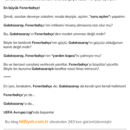
En büyük Fenerbahçe!
Şimdi, soruları devreye sokalım; moda deyişle, açılım,
“soru açılım”
ı yapalım:
Galatasaray, Fenerbahç
e’nin intikam/ rövanş almasına razı olur mu?
Bu,
Galatasaray
’ın
Fenerbahçe
'den medet umması değil midir?
Böyle bir beklenti
Fenerbahçe’
nin güçlü,
Galatasaray’
ın güçsüz olduğunun
kanıtı değil midir?
Galatasaray, Fenerbahçe
’nin
“yardım kapısı”
nı çalmıyor mu?
Bu ve benzeri sorulara verilecek yanıtlar,
Fenerbahçe
’yi büyütür/ yüceltir.
Böyle bir duruma
Galatasaraylı
taraftar nasıl itiraz etmesin?
*****
En iyisi, bırakalım,
Fenerbahçe
de,
Galatasaray
da kendi işini kendi halletsin!
Fenerbahçe
’ye de...
Galatasaray
’a da...
UEFA Avrupa Ligi’
nda başarılar
Milliyet.com.tr
Bu blog
sitesinden 263 kez görüntülenmiştir