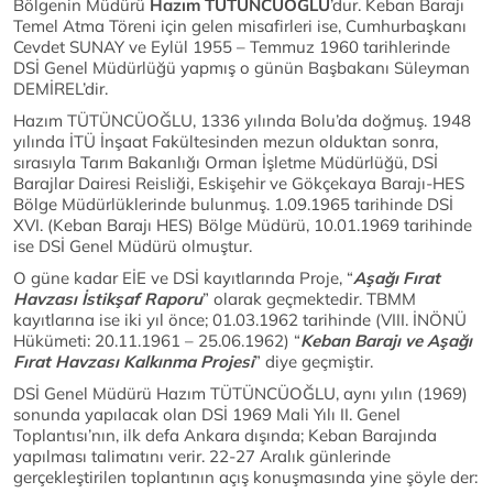
Bölgenin Müdürü
Hazım TÜTÜNCÜOĞLU
’dur. Keban Barajı
Temel Atma Töreni için gelen misafirleri ise, Cumhurbaşkanı
Cevdet SUNAY ve Eylül 1955 – Temmuz 1960 tarihlerinde
DSİ Genel Müdürlüğü yapmış o günün Başbakanı Süleyman
DEMİREL’dir.
Hazım TÜTÜNCÜOĞLU, 1336 yılında Bolu’da doğmuş. 1948
yılında İTÜ İnşaat Fakültesinden mezun olduktan sonra,
sırasıyla Tarım Bakanlığı Orman İşletme Müdürlüğü, DSİ
Barajlar Dairesi Reisliği, Eskişehir ve Gökçekaya Barajı-HES
Bölge Müdürlüklerinde bulunmuş. 1.09.1965 tarihinde DSİ
XVI. (Keban Barajı HES) Bölge Müdürü, 10.01.1969 tarihinde
ise DSİ Genel Müdürü olmuştur.
O güne kadar EİE ve DSİ kayıtlarında Proje, “
Aşağı Fırat
Havzası İstikşaf Raporu
” olarak geçmektedir. TBMM
kayıtlarına ise iki yıl önce; 01.03.1962 tarihinde (VIII. İNÖNÜ
Hükümeti: 20.11.1961 – 25.06.1962) “
Keban Barajı ve Aşağı
Fırat Havzası Kalkınma Projesi
” diye geçmiştir.
DSİ Genel Müdürü Hazım TÜTÜNCÜOĞLU, aynı yılın (1969)
sonunda yapılacak olan DSİ 1969 Mali Yılı II. Genel
Toplantısı’nın, ilk defa Ankara dışında; Keban Barajında
yapılması talimatını verir. 22-27 Aralık günlerinde
gerçekleştirilen toplantının açış konuşmasında yine şöyle der: