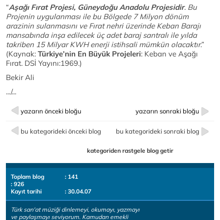
“
Aşağı Fırat Projesi, Güneydoğu Anadolu Projesidir
. Bu
Projenin uygulanması ile bu Bölgede 7 Milyon dönüm
arazinin sulanmasını ve Fırat nehri üzerinde Keban Barajı
mansabında inşa edilecek üç adet baraj santralı ile yılda
takriben 15 Milyar KWH enerji istihsali mümkün olacaktır
.”
(Kaynak:
Türkiye’nin En Büyük Projeleri
: Keban ve Aşağı
Fırat. DSİ Yayını:1969.)
Bekir Ali
.../...
yazarın önceki bloğu
yazarın sonraki bloğu
bu kategorideki önceki blog
bu kategorideki sonraki blog
kategoriden rastgele blog getir
Toplam blog
: 141
: 926
Kayıt tarihi
: 30.04.07
Türk san'at müziği dinlemeyi, okumayı, yazmayı
ve paylaşmayı seviyorum. Kamudan emekli