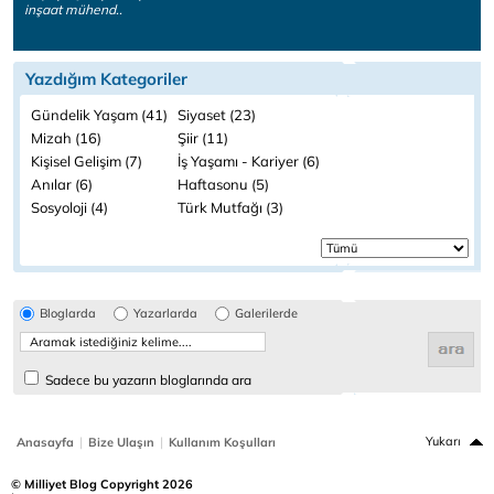
inşaat mühend..
Yazdığım Kategoriler
Gündelik Yaşam (41)
Siyaset (23)
Mizah (16)
Şiir (11)
Kişisel Gelişim (7)
İş Yaşamı - Kariyer (6)
Anılar (6)
Haftasonu (5)
Sosyoloji (4)
Türk Mutfağı (3)
Bloglarda
Yazarlarda
Galerilerde
Sadece bu yazarın bloglarında ara
|
|
Yukarı
Anasayfa
Bize Ulaşın
Kullanım Koşulları
© Milliyet Blog Copyright 2026