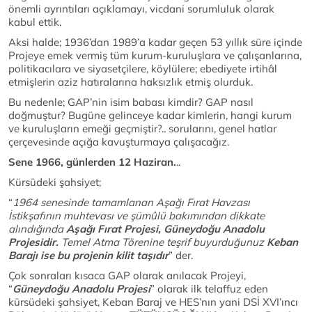
önemli ayrıntıları açıklamayı, vicdani sorumluluk olarak
kabul ettik.
Aksi halde; 1936’dan 1989’a kadar geçen 53 yıllık süre içinde
Projeye emek vermiş tüm kurum-kuruluşlara ve çalışanlarına,
politikacılara ve siyasetçilere, köylülere; ebediyete irtihâl
etmişlerin aziz hatıralarına haksızlık etmiş olurduk.
Bu nedenle; GAP’nin isim babası kimdir? GAP nasıl
doğmuştur? Bugüne gelinceye kadar kimlerin, hangi kurum
ve kuruluşların emeği geçmiştir?.. sorularını, genel hatlar
çerçevesinde açığa kavuşturmaya çalışacağız.
Sene 1966, günlerden 12 Haziran.
..
Kürsüdeki şahsiyet;
“
1964 senesinde tamamlanan Aşağı Fırat Havzası
İstikşafının muhtevası ve şümûlü bakımından dikkate
alındığında
Aşağı Fırat Projesi, Güneydoğu Anadolu
Projesidir.
Temel Atma Törenine teşrif buyurduğunuz
Keban
Barajı ise bu projenin kilit taşıdır
” der.
Çok sonraları kısaca GAP olarak anılacak Projeyi,
“
Güneydoğu Anadolu Projesi
” olarak ilk telaffuz eden
kürsüdeki şahsiyet, Keban Baraj ve HES’nın yani DSİ XVI’ıncı