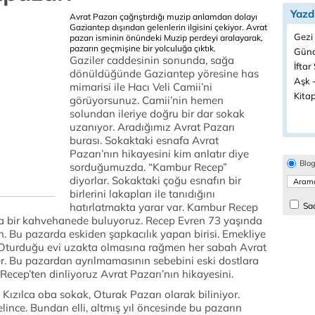
Yazd
Avrat Pazarı çağrıştırdığı muzip anlamdan dolayı
Gaziantep dışından gelenlerin ilgisini çekiyor. Avrat
Gezi 
pazarı isminin önündeki Muzip perdeyi aralayarak,
pazarın geçmişine bir yolculuğa çıktık.
Günc
Gaziler caddesinin sonunda, sağa
İftar
dönüldüğünde Gaziantep yöresine has
Aşk -
mimarisi ile Hacı Veli Camii’ni
Kitap
görüyorsunuz. Camii’nin hemen
solundan ileriye doğru bir dar sokak
uzanıyor. Aradığımız Avrat Pazarı
burası. Sokaktaki esnafa Avrat
Pazarı’nın hikayesini kim anlatır diye
Blo
sorduğumuzda. “Kambur Recep”
diyorlar. Sokaktaki çoğu esnafın bir
birlerini lakapları ile tanıdığını
hatırlatmakta yarar var. Kambur Recep
Sad
da bir kahvehanede buluyoruz. Recep Evren 73 yaşında
n. Bu pazarda eskiden şapkacılık yapan birisi. Emekliye
. Oturduğu evi uzakta olmasına rağmen her sabah Avrat
er. Bu pazardan ayrılmamasının sebebini eski dostlara
Recep’ten dinliyoruz Avrat Pazarı’nın hikayesini.
, Kızılca oba sokak, Oturak Pazarı olarak biliniyor.
ince. Bundan elli, altmış yıl öncesinde bu pazarın