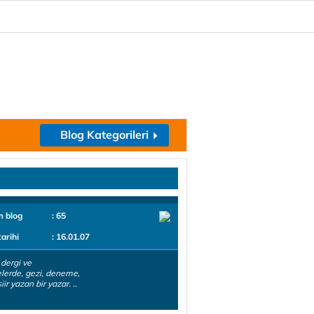
Blog Kategorileri
m blog
: 65
tarihi
: 16.01.07
 dergi ve
lerde, gezi, deneme,
iir yazan bir yazar. ..