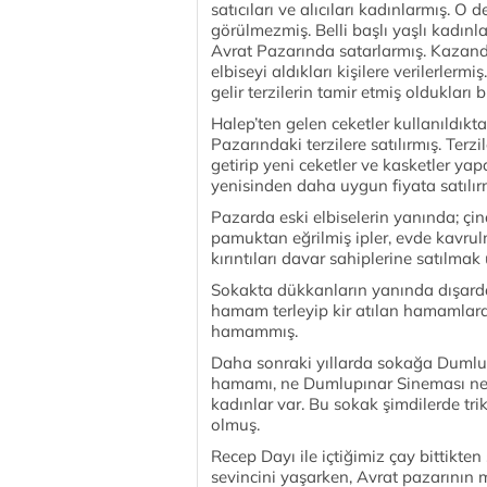
satıcıları ve alıcıları kadınlarmış. 
görülmezmiş. Belli başlı yaşlı kadınla
Avrat Pazarında satarlarmış. Kazandık
elbiseyi aldıkları kişilere verilerler
gelir terzilerin tamir etmiş oldukları b
Halep’ten gelen ceketler kullanıldıkt
Pazarındaki terzilere satılırmış. Terzi
getirip yeni ceketler ve kasketler ya
yenisinden daha uygun fiyata satılır
Pazarda eski elbiselerin yanında; çi
pamuktan eğrilmiş ipler, evde kavrul
kırıntıları davar sahiplerine satılmak 
Sokakta dükkanların yanında dışarda
hamam terleyip kir atılan hamamlard
hamammış.
Daha sonraki yıllarda sokağa Dumlup
hamamı, ne Dumlupınar Sineması ne de
kadınlar var. Bu sokak şimdilerde tri
olmuş.
Recep Dayı ile içtiğimiz çay bittikte
sevincini yaşarken, Avrat pazarını