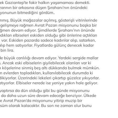
ek Gaziantep’te fakir halkın yaşamaması demekti.
zarının bir arkasına düşen Şırahanı’nın önündeki
isyonunun bitmediğini gördüm..
mış. Büyük mağazalar açılmış, gösterişli vitrinlerinde
 gelişmeye rağmen Avrat Pazarı misyonunu başka bir
ağmen devam ediyor. Şimdilerde Şırahanı’nın önünde
ıkları elbiseleri eskiden olduğu gibi önlerine açtıkları
rı var. Eskiden pazarda sadece kadınlar alıp, satarken,
alıp hem satıyorlar. Fiyatlarda gülünç denecek kadar
bin lira.
 büyük canlılığı devam ediyor. Yerdeki sergide mallar
Ancak eski elbiselerin giyilebilecek olanları var ki
’in köşelerine sinmiş beş altı dükkanda bulmak mümkün.
n evlerden topladıkları, kullanılabilecek durumda ki
i dikiyorlar. Üzerindeki lekeleri çıkartıp güzelce yıkıyorlar.
ıyorlar. Elbiseler nerede ise yeniye yakın hale geliyor.
 yaptırsa da dün olduğu gibi bu günde misyonunu
sa da daha uzun süre devam edeceğe benziyor. Ülkede
e Avrat Pazarı’da misyonunu yitirip muzip bir
süm olarak kalacaktır. Bu son ne zaman olur bunu