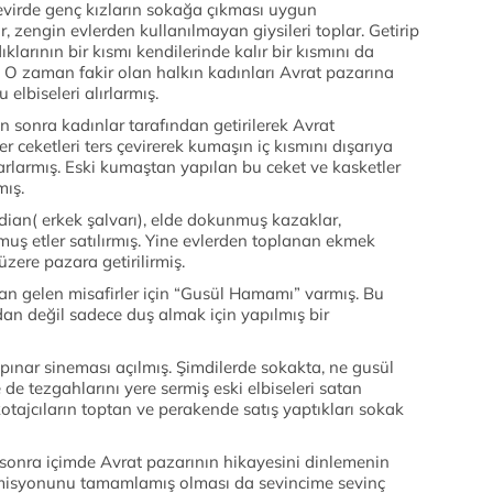
O devirde genç kızların sokağa çıkması uygun
r, zengin evlerden kullanılmayan giysileri toplar. Getirip
larının bir kısmı kendilerinde kalır bir kısmını da
miş. O zaman fakir olan halkın kadınları Avrat pazarına
u elbiseleri alırlarmış.
an sonra kadınlar tarafından getirilerek Avrat
ler ceketleri ters çevirerek kumaşın iç kısmını dışarıya
parlarmış. Eski kumaştan yapılan bu ceket ve kasketler
mış.
ndian( erkek şalvarı), elde dokunmuş kazaklar,
muş etler satılırmış. Yine evlerden toplanan ekmek
üzere pazara getirilirmiş.
n gelen misafirler için “Gusül Hamamı” varmış. Bu
an değil sadece duş almak için yapılmış bir
ınar sineması açılmış. Şimdilerde sokakta, ne gusül
 tezgahlarını yere sermiş eski elbiseleri satan
kotajcıların toptan ve perakende satış yaptıkları sokak
n sonra içimde Avrat pazarının hikayesini dinlemenin
n misyonunu tamamlamış olması da sevincime sevinç