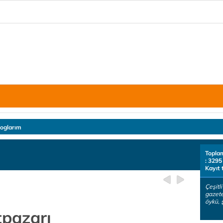
loglarım
Topla
: 3295
Kayıt 
Çeşitli
gazete
öykü, ş
tpazarı