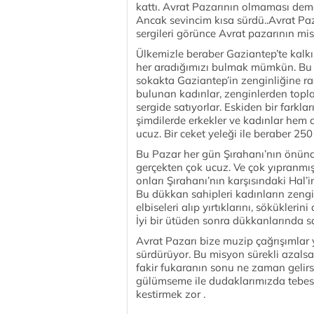
kattı. Avrat Pazarının olmaması dem
Ancak sevincim kısa sürdü..Avrat Pa
sergileri görünce Avrat pazarının m
Ülkemizle beraber Gaziantep’te kalkın
her aradığımızı bulmak mümkün. Bu
sokakta Gaziantep’in zenginliğine r
bulunan kadınlar, zenginlerden toplad
sergide satıyorlar. Eskiden bir farkla
şimdilerde erkekler ve kadınlar hem 
ucuz. Bir ceket yeleği ile beraber 250 
Bu Pazar her gün Şırahanı’nın önünde
gerçekten çok ucuz. Ve çok yıpranmış. 
onları Şırahanı’nın karşısındaki Hal
Bu dükkan sahipleri kadınların zengi
elbiseleri alıp yırtıklarını, söküklerin
İyi bir ütüden sonra dükkanlarında sat
Avrat Pazarı bize muzip çağrışımlar
sürdürüyor. Bu misyon sürekli azal
fakir fukaranın sonu ne zaman gelirs
gülümseme ile dudaklarımızda tebes
kestirmek zor .