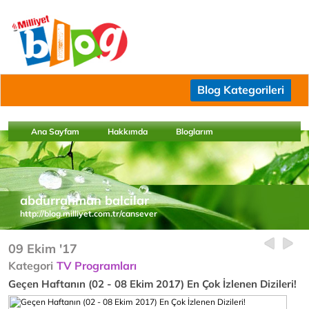
Blog Kategorileri
Ana Sayfam
Hakkımda
Bloglarım
abdurrahman balcilar
http://blog.milliyet.com.tr/cansever
09 Ekim '17
Kategori
TV Programları
Geçen Haftanın (02 - 08 Ekim 2017) En Çok İzlenen Dizileri!