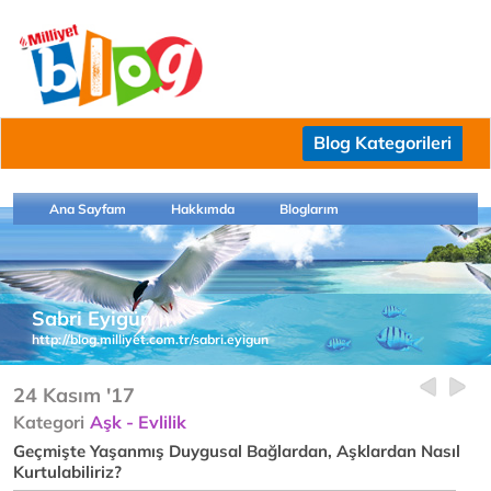
Blog Kategorileri
Ana Sayfam
Hakkımda
Bloglarım
Sabri Eyigün
http://blog.milliyet.com.tr/sabri.eyigun
24 Kasım '17
Kategori
Aşk - Evlilik
Geçmişte Yaşanmış Duygusal Bağlardan, Aşklardan Nasıl
Kurtulabiliriz?