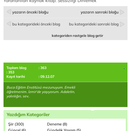
Yararlanılan kaynak kitap: Sessizliği Dinlemek
yazarın önceki bloğu
yazarın sonraki bloğu
bu kategorideki önceki blog
bu kategorideki sonraki blog
kategoriden rastgele blog getir
Toplam blog
: 363
: 353
Kayıt tarihi
: 09.12.07
Buca Eğitim Enstitüsü mezunuyum. Emekli
öğretmenim. İzmir'de yaşıyorum. Adaletin,
yalınlığın, sev..
Yazdığım Kategoriler
Şiir (300)
Deneme (8)
Güncel (6)
Gündelik Yaşam (5)