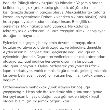
bağlıdır. Bilinçli olmak özgürlüğü bilmektir. Yaşamın önden
belirlenmiş dış akışına kapılıp gidersek, düşüncelerimiz,
kişiliğimizle dışarının parçası oluruz. Alışkanlıklar tekrarlarla
kazanılan eylemlerdir. Rahatlık verirken sıkıntısı büyür.Çünkü
hata yapmayacak kadar ustalaşır insan. Bilinçlilik de
gerekmez. Makinalarda hata yapmaz. Ne kadar az
tekrarcıysak o kadar canlı oluruz. Yaşayan sürekli genişleyen,
durağan olmayandır.
Eylemlerimiz geçmiş bir eylemin devamı olmayıp, olası
hataları yaratıyorsa o denli özgürüz ve bilinçliyiz demektir.
Aydın insan bilinciyle tutarlı, geçmişte değil, olduğu anın,
eyleminin içindedir. Dışarıdan verilenlerle bir çok katmandan
oluşuyoruz. İçsel indikçe her şeyin dışarının bir parçası
olduğunu anlıyoruz. Öylesi özdeşerek yaşıyoruz ki ufacık
kıpırtı korkutuyor. Varlık olmak, özgür olmak, geleceğimizi hiç
bir şeyin belirleyemiyeceği bir yaşam hepimizin ortak umudu
değil mi?
Özdeşmeyince muhakkak yürek isteyen bir boşluğu
yaşayacağız. Hepsinde öte kendimiz olduğunu sandığımız
her şeyi aşan bir şey olduğumuzu görmek en büyük keşif
olacak bizim için. Yaşamak özgürlüktür.