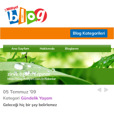
Blog Kategorileri
Ana Sayfam
Hakkımda
Bloglarım
zirve özden özpınar
http://blog.milliyet.com.tr/fidanlar
05 Temmuz '09
Kategori
Gündelik Yaşam
Geleceği hiç bir şey belirlemez