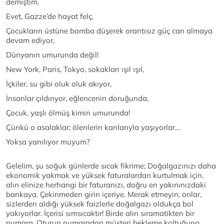
demiştim.
Evet, Gazze’de hayat felç,
Çocukların üstüne bomba düşerek orantısız güç can almaya
devam ediyor,
Dünyanın umurunda değil!
New York, Paris, Tokyo, sokakları ışıl ışıl,
İçkiler, su gibi oluk oluk akıyor,
İnsanlar çıldırıyor, eğlencenin doruğunda,
Çocuk, yaşlı ölmüş kimin umurunda!
Çünkü o asalaklar; ölenlerin kanlarıyla yaşıyorlar…
Yoksa yanılıyor muyum?
Gelelim, şu soğuk günlerde sıcak fikrime; Doğalgazınızı daha
ekonomik yakmak ve yüksek faturalardan kurtulmak için,
alın elinize herhangi bir faturanızı, doğru en yakınınızdaki
bankaya. Çekinmeden girin içeriye. Merak etmeyin, onlar,
sizlerden aldığı yüksek faizlerle doğalgazı oldukça bol
yakıyorlar. İçerisi sımsıcaktır! Birde alın sıramatikten bir
numara. Oturun numaradan müşteri bekleme koltuğuna.