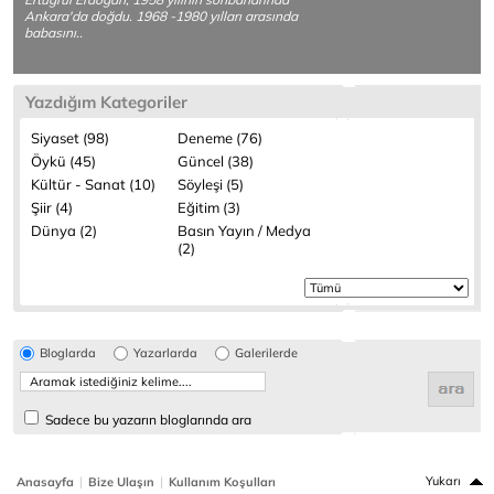
Ankara'da doğdu. 1968 -1980 yılları arasında
babasını..
Yazdığım Kategoriler
Siyaset (98)
Deneme (76)
Öykü (45)
Güncel (38)
Kültür - Sanat (10)
Söyleşi (5)
Şiir (4)
Eğitim (3)
Dünya (2)
Basın Yayın / Medya
(2)
Bloglarda
Yazarlarda
Galerilerde
Sadece bu yazarın bloglarında ara
|
|
Yukarı
Anasayfa
Bize Ulaşın
Kullanım Koşulları