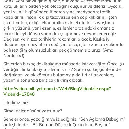
Sanki yeni bir yıl girildiğinde, dünyada ve çevremizdeki tüm
kötülüklerin birden yok olacağını düşünür ve dileriz. Oysa ki,
yeni yılın ilk gününden itibaren yine, medyadan; trafik
kazalarını, insanlık dışı tecavüzcülerin sapıklıklarını, işten
çıkartmaları, açlığı, ekonomik krizin etkilerini, savaşların
çirkin yüzünü, yani ezenle, ezilenler arasındaki amansız
mücadeleyi dünya var oldukça görmeye devam edeceğiz.
Değişen yalnızca tarihlerin rakamları olacak. Keşke iyi
düşünmeyen beyinlerin değişimi olsa, işte o zaman yukarıda
bahsettiğim olumsuzlukları pek görmemiş oluruz. (Ama
Nerdeeee!)
Sizlerden birkaç dakikalığına müsaade isteyeceğim. Önce, şu
verdiğim linki tıklayıp izler misiniz? Sonra şu kış günlerinde
doğalgazı ve ak kömürü bulamayıp da tirtir titreyenlere,
yazımın sonunda bir sıcak fikrim olacak!
http://video.milliyet.com.tr/Web/BlogVideoIzle.aspx?
VideoId=17848
İzlediniz mi?
Şimdi neler düşünüyorsunuz?
Seneler önce, yazdığım ve izlediğiniz, “Sen Ağlama Bebeğim”
adlı şiirimde; “ Bir Bomba Düşecek Çocukların Başına”