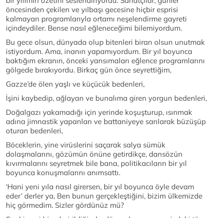
bir yılımın özetini seslendiriyordu. Sanatçılar, günler
öncesinden çekilen ve yılbaşı gecesine hiçbir esprisi
kalmayan programlarıyla ortamı neşelendirme gayreti
içindeydiler. Bense nasıl eğleneceğimi bilemiyordum.
Bu gece olsun, dünyada olup bitenleri biran olsun unutmak
istiyordum. Ama, inanın yapamıyordum. Bir yıl boyunca
baktığım ekranın, önceki yansımaları eğlence programlarını
gölgede bırakıyordu. Birkaç gün önce seyrettiğim,
Gazze’de ölen yaşlı ve küçücük bedenleri,
İşini kaybedip, ağlayan ve bunalıma giren yorgun bedenleri,
Doğalgazı yakamadığı için yerinde koşuşturup, ısınmak
adına jimnastik yapanları ve battaniyeye sarılarak büzüşüp
oturan bedenleri,
Böceklerin, yine virüslerini saçarak salya sümük
dolaşmalarını, gözümün önüne getirdikçe, dansözün
kıvırmalarını seyretmek bile bana, politikacıların bir yıl
boyunca konuşmalarını anımsattı.
‘Hani yeni yıla nasıl girersen, bir yıl boyunca öyle devam
eder’ derler ya, Ben bunun gerçekleştiğini, bizim ülkemizde
hiç görmedim. Sizler gördünüz mü?