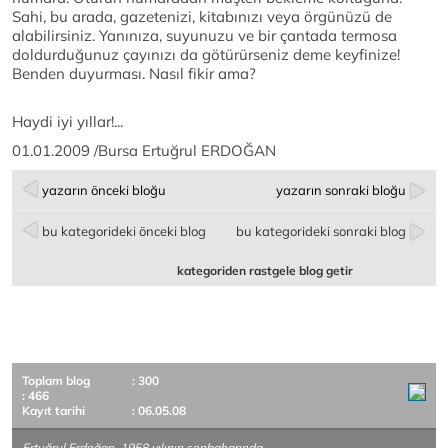
Sahi, bu arada, gazetenizi, kitabınızı veya örgünüzü de
alabilirsiniz. Yanınıza, suyunuzu ve bir çantada termosa
doldurduğunuz çayınızı da götürürseniz deme keyfinize!
Benden duyurması. Nasıl fikir ama?
Haydi iyi yıllar!...
01.01.2009 /Bursa Ertuğrul ERDOĞAN
yazarın önceki bloğu
yazarın sonraki bloğu
bu kategorideki önceki blog
bu kategorideki sonraki blog
kategoriden rastgele blog getir
Toplam blog
: 300
: 466
Kayıt tarihi
: 06.05.08
Ertuğrul Erdoğan, 1958 yılının sonbaharında