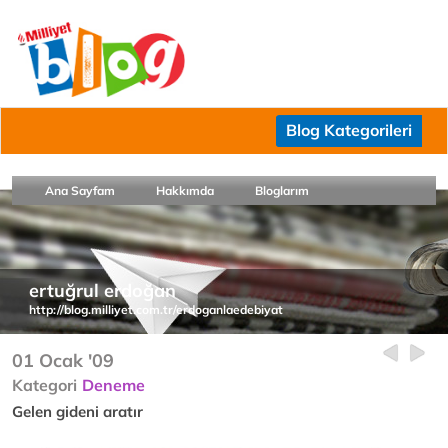
Blog Kategorileri
Ana Sayfam
Hakkımda
Bloglarım
ertuğrul erdoğan
http://blog.milliyet.com.tr/erdoganlaedebiyat
01 Ocak '09
Kategori
Deneme
Gelen gideni aratır