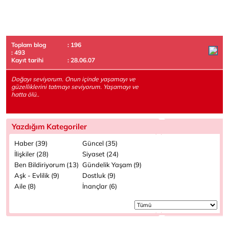
Toplam blog
: 196
: 493
Kayıt tarihi
: 28.06.07
Doğayı seviyorum. Onun içinde yaşamayı ve
güzelliklerini tatmayı seviyorum. Yaşamayı ve
hatta ölü..
Yazdığım Kategoriler
Haber (39)
Güncel (35)
İlişkiler (28)
Siyaset (24)
Ben Bildiriyorum (13)
Gündelik Yaşam (9)
Aşk - Evlilik (9)
Dostluk (9)
Aile (8)
İnançlar (6)