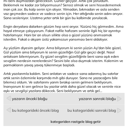
mi beni duymazdan geleceksin. Günler geçiyor. Artık çok yoruldum.
Beklemek ne kadar zor biliyormusun? Sensiz olmak ve seni hissedememek
inan çok zor. Bu kalp senin için atıyor. Yılmadan, bıkmadan ve asla senden
vaz geçmeden sadece ve sadece senin için. Her attığında senin adını anıyor.
Sana sesleniyor. Uzatma yeter artık bir gün bu kalbimde yorulacak.
Engin deryalara dalarken gözüm hep seni arıyor. Yüzünü hiç görmedim. Ama
hayal etmeye çalışıyorum. Fakat nafile hafızam seninle ilgili hiç bir ayrıntıyı
hatırlamıyor. Hani bir an olsun silikte olsa o güzel yüzünü anımsamak
isterdim. Fakat o akşam üstü yakamozun yansıması beni aldatıyor.
Ay yüzlüm diyesim geliyor. Ama biliyorum ki senin yüzün Ay'dan bile güzel,
Gül yüzlüm ama biliyorum ki senin güzelliğin Gül gibi geçici değil. Nasıl
anlatsam bilemiyorum. Ey güzel sevgilim güzelliğinle beni sana aşık eden
sevgilim nerdesin nerelerdesin? Sesini bile olsa duymak isterim. Kalemim ve
parmaklarım yavaş yavaş tükenmeye başladı.
Artık yazılarımla kaldım. Seni anlatan ve sadece sana adanmış bu satırlar
artık senin özleminle karşımda mıh gibi duruyor. Sana ne yazacağımı bile
bilemez oldum. Ve satırlarımı yarım bırakıp senin gelmeni bekliyorum.
İnanıyorum ki sen gelince bu yazılar artık daha güzel olacak ve seninle nice
aşkı ve sevgiliyi yazılara dökecek. Seni bekliyorum ve artık gel...
yazarın önceki bloğu
yazarın sonraki bloğu
bu kategorideki önceki blog
bu kategorideki sonraki blog
kategoriden rastgele blog getir