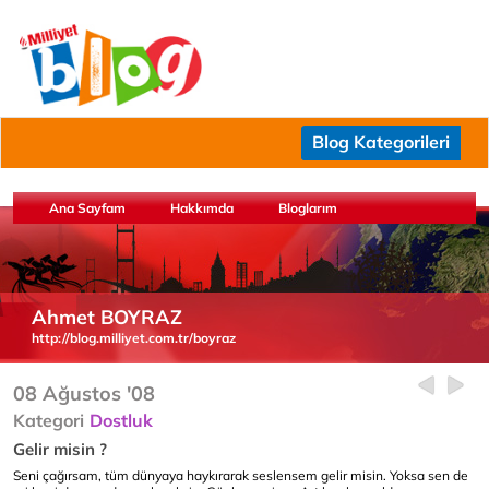
Blog Kategorileri
Ana Sayfam
Hakkımda
Bloglarım
Ahmet BOYRAZ
http://blog.milliyet.com.tr/boyraz
08 Ağustos '08
Kategori
Dostluk
Gelir misin ?
Seni çağırsam, tüm dünyaya haykırarak seslensem gelir misin. Yoksa sen de