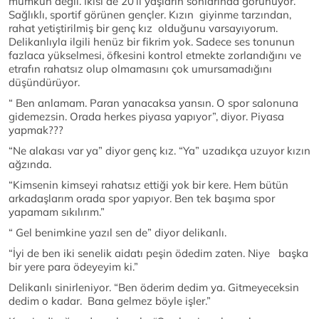
mümkün değil. İkisi de 20’li yaşların sonlarında görünüyor.
Sağlıklı, sportif görünen gençler. Kızın giyinme tarzından,
rahat yetiştirilmiş bir genç kız olduğunu varsayıyorum.
Delikanlıyla ilgili henüz bir fikrim yok. Sadece ses tonunun
fazlaca yükselmesi, öfkesini kontrol etmekte zorlandığını ve
etrafın rahatsız olup olmamasını çok umursamadığını
düşündürüyor.
“ Ben anlamam. Paran yanacaksa yansın. O spor salonuna
gidemezsin. Orada herkes piyasa yapıyor”, diyor. Piyasa
yapmak???
“Ne alakası var ya” diyor genç kız. “Ya” uzadıkça uzuyor kızın
ağzında.
“Kimsenin kimseyi rahatsız ettiği yok bir kere. Hem bütün
arkadaşlarım orada spor yapıyor. Ben tek başıma spor
yapamam sıkılırım.”
“ Gel benimkine yazıl sen de” diyor delikanlı.
“İyi de ben iki senelik aidatı peşin ödedim zaten. Niye başka
bir yere para ödeyeyim ki.”
Delikanlı sinirleniyor. “Ben öderim dedim ya. Gitmeyeceksin
dedim o kadar. Bana gelmez böyle işler.”