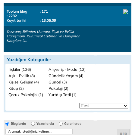
Toplam blog
: 171
: 2282
Kayıt tarihi
: 13.05.09
Davranış Bilimleri Uzmanı, İlişki ve Evlilik
Danışmanı, Kurumsal Eğitmen ve Danışman
Kitapları; U..
Yazdığım Kategoriler
İlişkiler (126)
Alışveriş - Moda (12)
Aşk - Evlilik (8)
Gündelik Yaşam (4)
Kişisel Gelişim (4)
Güncel (3)
Kitap (2)
Psikoloji (2)
Çocuk Psikolojisi (1)
Yurtdışı Tatil (1)
Bloglarda
Yazarlarda
Galerilerde