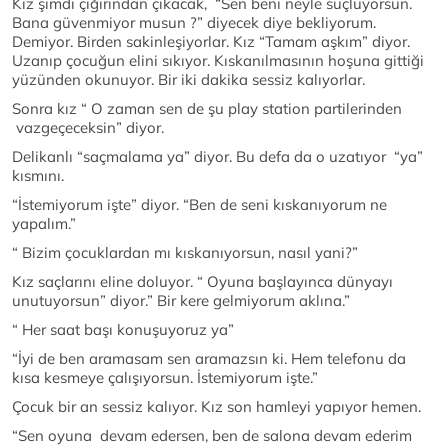
Kız şimdi çığırından çıkacak, “Sen beni neyle suçluyorsun.
Bana güvenmiyor musun ?” diyecek diye bekliyorum.
Demiyor. Birden sakinleşiyorlar. Kız “Tamam aşkım” diyor.
Uzanıp çocuğun elini sıkıyor. Kıskanılmasının hoşuna gittiği
yüzünden okunuyor. Bir iki dakika sessiz kalıyorlar.
Sonra kız “ O zaman sen de şu play station partilerinden
vazgeçeceksin” diyor.
Delikanlı “saçmalama ya” diyor. Bu defa da o uzatıyor “ya”
kısmını.
“İstemiyorum işte” diyor. “Ben de seni kıskanıyorum ne
yapalım.”
“ Bizim çocuklardan mı kıskanıyorsun, nasıl yani?”
Kız saçlarını eline doluyor. “ Oyuna başlayınca dünyayı
unutuyorsun” diyor.” Bir kere gelmiyorum aklına.”
“ Her saat başı konuşuyoruz ya”
“İyi de ben aramasam sen aramazsın ki. Hem telefonu da
kısa kesmeye çalışıyorsun. İstemiyorum işte.”
Çocuk bir an sessiz kalıyor. Kız son hamleyi yapıyor hemen.
“Sen oyuna devam edersen, ben de salona devam ederim