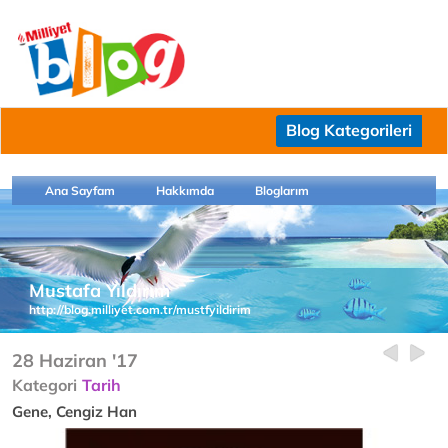
Blog Kategorileri
Ana Sayfam
Hakkımda
Bloglarım
Mustafa Yıldırım
http://blog.milliyet.com.tr/mustfyildirim
28 Haziran '17
Kategori
Tarih
Gene, Cengiz Han