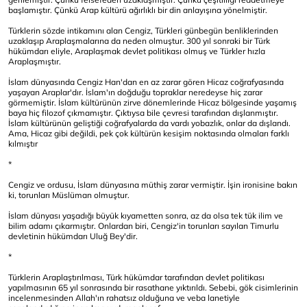
başlamıştır. Çünkü Arap kültürü ağırlıklı bir din anlayışına yönelmiştir.
Türklerin sözde intikamını alan Cengiz, Türkleri günbegün benliklerinden
uzaklaşıp Araplaşmalarına da neden olmuştur. 300 yıl sonraki bir Türk
hükümdarı eliyle, Araplaşmak devlet politikası olmuş ve Türkler hızla
Araplaşmıştır.
İslam dünyasında Cengiz Han'dan en az zarar gören Hicaz coğrafyasında
yaşayan Araplar'dır. İslam'ın doğduğu topraklar neredeyse hiç zarar
görmemiştir. İslam kültürünün zirve dönemlerinde Hicaz bölgesinde yaşamış
baya hiç filozof çıkmamıştır. Çıktıysa bile çevresi tarafından dışlanmıştır.
İslam kültürünün geliştiği coğrafyalarda da vardı yobazlık, onlar da dışlandı.
Ama, Hicaz gibi değildi, pek çok kültürün kesişim noktasında olmaları farklı
kılmıştır
*
Cengiz ve ordusu, İslam dünyasına müthiş zarar vermiştir. İşin ironisine bakın
ki, torunları Müslüman olmuştur.
İslam dünyası yaşadığı büyük kıyametten sonra, az da olsa tek tük ilim ve
bilim adamı çıkarmıştır. Onlardan biri, Cengiz'in torunları sayılan Timurlu
devletinin hükümdarı Uluğ Bey'dir.
*
Türklerin Araplaştırılması, Türk hükümdar tarafından devlet politikası
yapılmasının 65 yıl sonrasında bir rasathane yıktırıldı. Sebebi, gök cisimlerinin
incelenmesinden Allah'ın rahatsız olduğuna ve veba lanetiyle