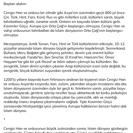
Baştan alalım:
Cengiz Han ve ordusu bir silindir gibi Asya'nın üzerinden geçti 800 yıl önce.
Çin, Türk, Hint, Fars, Kürd, Rus vs gibi milletleri ezdi, kültürleri sarstı, büyük
tahribatlara uğrattı, zararlar verdi. Onların en başında İslam kültürü gelir.
Kavimler Göçü, Avrupa için Orta Çağ'ın başlangıcı olmuşsa, Cengiz Han ve
vahşi ordusunun tahribatları da İslam dünyasının Orta Çağ'ının başlangıcı
olmuştur.
Mezopotamya, Antik Yunan, Fars, Hint ve Türk kültürlerinin etkisiyle, 10-12.
yüzyıllar arasında İslam dünyası büyük gelişmeler kaydetmişti. Semerkand,
Buhara, Merv, Bağdat gibi gelişmiş şehirler, devrin çok önemli kültür
merkezleriydi. Farabi'ler, İbni Sina'lar, El Kindi'ler, Harezmi'ler, Ömer
Hayyam'lar gibi bir çok filozof ve bilim adamı çıkmıştı bu kültürden. Bu
zenginlik, İslam dinini içinden çıkaran Arap kültürünün eseri asla değildi; bu
zenginlik, birçok kültürün suyundan içerek oluşturulmuştu.
1200'lü yılların başında kum fırtınasını andıran bir kıyamet olan Cengiz Han
ve ordusu Asya'da esiyordu; kan, zulüm, yıkımdan oluşan imzalarını ata ata.
İslam dünyasının üzerinden öyle bir geçti ki, feleklerini sarstı, yüzyıllar boyu
unutulmayacak, genlere işlenip nesiller boyu aktarılacak bir korku psikolojisi
oluşturdu. İslam dünyasında ortaya çıkan bu çaresizlik, aklı ve mantığı
reddedip inancı önplana çıkarmalarını sağladı. Tıpkı Kavimler Göçü
sonrasında Hristiyanlığa iyice yönelmiş Avrupa halklarının benzer halini aldı
İslam dünyası.
*
Cengiz Han ve ordusunun büyük zulmünden sonra, İslam dünyası günbegün
gerilemiştir. Çünkü felsefeden uzaklaşmıştır. Çünkü çeşitliliği reddetmeye