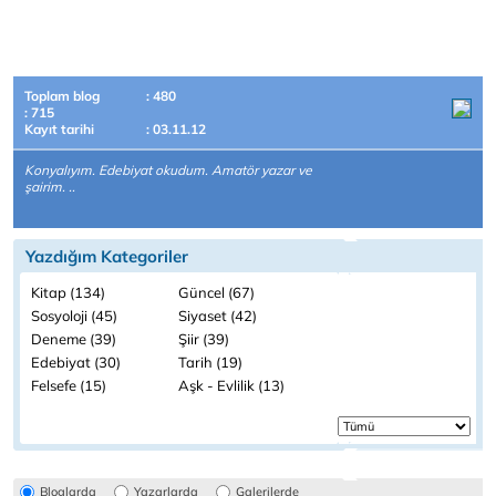
Toplam blog
: 480
: 715
Kayıt tarihi
: 03.11.12
Konyalıyım. Edebiyat okudum. Amatör yazar ve
şairim. ..
Yazdığım Kategoriler
Kitap (134)
Güncel (67)
Sosyoloji (45)
Siyaset (42)
Deneme (39)
Şiir (39)
Edebiyat (30)
Tarih (19)
Felsefe (15)
Aşk - Evlilik (13)
Bloglarda
Yazarlarda
Galerilerde