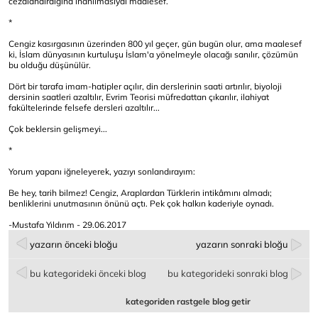
cezalandırdığına inanılmasıydı maalesef.
*
Cengiz kasırgasının üzerinden 800 yıl geçer, gün bugün olur, ama maalesef
ki, İslam dünyasının kurtuluşu İslam'a yönelmeyle olacağı sanılır, çözümün
bu olduğu düşünülür.
Dört bir tarafa imam-hatipler açılır, din derslerinin saati artırılır, biyoloji
dersinin saatleri azaltılır, Evrim Teorisi müfredattan çıkarılır, ilahiyat
fakültelerinde felsefe dersleri azaltılır...
Çok beklersin gelişmeyi...
*
Yorum yapanı iğneleyerek, yazıyı sonlandırayım:
Be hey, tarih bilmez! Cengiz, Araplardan Türklerin intikâmını almadı;
benliklerini unutmasının önünü açtı. Pek çok halkın kaderiyle oynadı.
-Mustafa Yıldırım - 29.06.2017
yazarın önceki bloğu
yazarın sonraki bloğu
bu kategorideki önceki blog
bu kategorideki sonraki blog
kategoriden rastgele blog getir