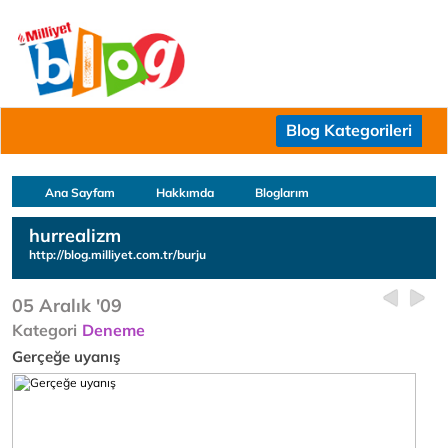
Blog Kategorileri
Ana Sayfam
Hakkımda
Bloglarım
hurrealizm
http://blog.milliyet.com.tr/burju
05 Aralık '09
Kategori
Deneme
Gerçeğe uyanış