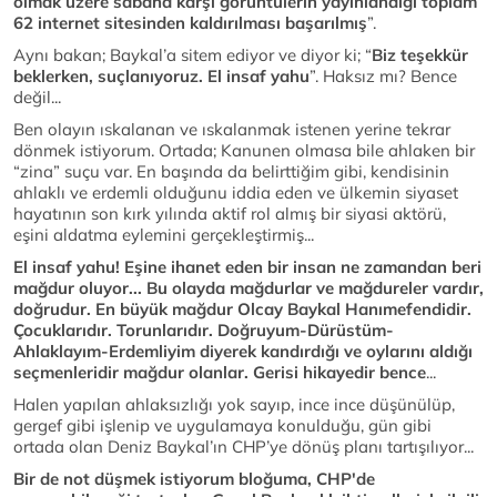
olmak üzere sabaha karşı görüntülerin yayınlandığı toplam
62 internet sitesinden kaldırılması başarılmış
”.
Aynı bakan; Baykal’a sitem ediyor ve diyor ki; “
Biz teşekkür
beklerken, suçlanıyoruz. El insaf yahu
”. Haksız mı? Bence
değil...
Ben olayın ıskalanan ve ıskalanmak istenen yerine tekrar
dönmek istiyorum. Ortada; Kanunen olmasa bile ahlaken bir
“zina” suçu var. En başında da belirttiğim gibi, kendisinin
ahlaklı ve erdemli olduğunu iddia eden ve ülkemin siyaset
hayatının son kırk yılında aktif rol almış bir siyasi aktörü,
eşini aldatma eylemini gerçekleştirmiş...
El insaf yahu! Eşine ihanet eden bir insan ne zamandan beri
mağdur oluyor... Bu olayda mağdurlar ve mağdureler vardır,
doğrudur. En büyük mağdur Olcay Baykal Hanımefendidir.
Çocuklarıdır. Torunlarıdır. Doğruyum-Dürüstüm-
Ahlaklayım-Erdemliyim diyerek kandırdığı ve oylarını aldığı
seçmenleridir mağdur olanlar. Gerisi hikayedir bence
...
Halen yapılan ahlaksızlığı yok sayıp, ince ince düşünülüp,
gergef gibi işlenip ve uygulamaya konulduğu, gün gibi
ortada olan Deniz Baykal’ın CHP’ye dönüş planı tartışılıyor...
Bir de not düşmek istiyorum bloğuma, CHP'de