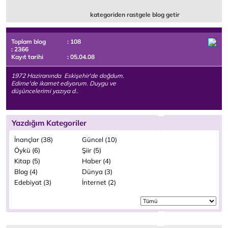
kategoriden rastgele blog getir
Toplam blog
: 108
: 2366
Kayıt tarihi
: 05.04.08
1972 Haziranında Eskişehir'de doğdum.
Edirne'de ikamet ediyorum. Duygu ve
düşüncelerimi yazıya d..
Yazdığım Kategoriler
İnançlar (38)
Güncel (10)
Öykü (6)
Şiir (5)
Kitap (5)
Haber (4)
Blog (4)
Dünya (3)
Edebiyat (3)
İnternet (2)