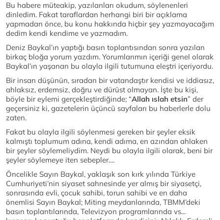
Bu habere müteakip, yazılanları okudum, söylenenleri
dinledim. Fakat taraflardan herhangi biri bir açıklama
yapmadan önce, bu konu hakkında hiçbir şey yazmayacağım
dedim kendi kendime ve yazmadım.
Deniz Baykal’ın yaptığı basın toplantısından sonra yazılan
birkaç bloğa yorum yazdım. Yorumlarımın içeriği genel olarak
Baykal’ın yaşanan bu olayla ilgili tutumuna eleştri içeriyordu.
Bir insan düşünün, sıradan bir vatandaştır kendisi ve iddiasız,
ahlaksız, erdemsiz, doğru ve dürüst olmayan. İşte bu kişi,
böyle bir eylemi gerçekleştirdiğinde; “
Allah ıslah etsin
” der
geçersiniz ki, gazetelerin üçüncü sayfaları bu haberlerle dolu
zaten.
Fakat bu olayla ilgili söylenmesi gereken bir şeyler eksik
kalmıştı toplumum adına, kendi adıma, en azından ahlaken
bir şeyler söylemeliydim. Neydi bu olayla ilgili olarak, beni bir
şeyler söylemeye iten sebepler....
Öncelikle Sayın Baykal, yaklaşık son kırk yılında Türkiye
Cumhuriyeti’nin siyaset sahnesinde yer almış bir siyasetçi,
sonrasında evli, çocuk sahibi, torun sahibi ve en daha
önemlisi Sayın Baykal; Miting meydanlarında, TBMM’deki
basın toplantılarında, Televizyon programlarında vs...