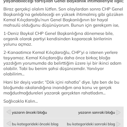
yaşanabileceği tartışılan Genel Başkanlık ihtimalleriyle ilgili;
Biraz gerçekçi olalım lütfen. Son olaylardan sonra CHP Genel
Başkanlığı’na gelebileceği en yüksek ihtimalmiş gibi gözüken
Kemal Kılıçdaroğlu’nun Genel Başkanlığının bir hayal
mahsulü olduğunu düşünüyorum. Bunun için gerekçem ise,
1-Deniz Baykal CHP Genel Başkanlığına dönemese bile,
organik olarak partiyi kendisinden koparacak birilerinin
yolunu açmaz.
2-Kanaatimce Kemal Kılıçdaroğlu, CHP’yi o istenen yerlere
taşıyamaz. Kemal Kılıçdaroğlu daha önce birkaç bloğa
yazdığım yorumumda da belirttiğim üzere iyi bir ikinci adam
olabilir. Tabi bu benim şahsi düşüncemdir. Yanılıyor
olabilirim...
Hani bir deyiş vardır; “Dök içini rahatla” diye. İşte ben de bu
bloğumda ıskalandığına inandığım ana konu ve gerçek
mağdur/mağdureleri yazarak gerçekten rahatladım...
Sağlıcakla Kalın...
yazarın önceki bloğu
yazarın sonraki bloğu
bu kategorideki önceki blog
bu kategorideki sonraki blog