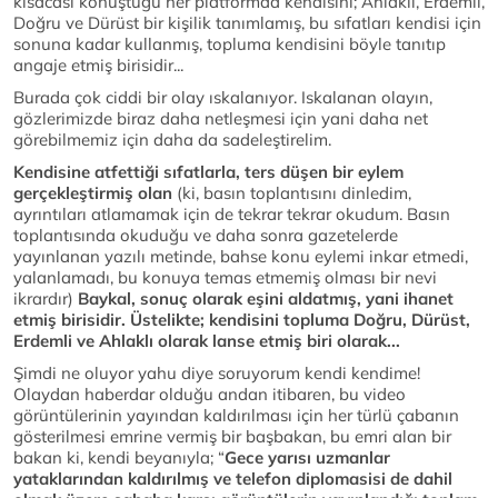
kısacası konuştuğu her platformda kendisini; Ahlaklı, Erdemli,
Doğru ve Dürüst bir kişilik tanımlamış, bu sıfatları kendisi için
sonuna kadar kullanmış, topluma kendisini böyle tanıtıp
angaje etmiş birisidir...
Burada çok ciddi bir olay ıskalanıyor. Iskalanan olayın,
gözlerimizde biraz daha netleşmesi için yani daha net
görebilmemiz için daha da sadeleştirelim.
Kendisine atfettiği sıfatlarla, ters düşen bir eylem
gerçekleştirmiş olan
(ki, basın toplantısını dinledim,
ayrıntıları atlamamak için de tekrar tekrar okudum. Basın
toplantısında okuduğu ve daha sonra gazetelerde
yayınlanan yazılı metinde, bahse konu eylemi inkar etmedi,
yalanlamadı, bu konuya temas etmemiş olması bir nevi
ikrardır)
Baykal, sonuç olarak eşini aldatmış, yani ihanet
etmiş birisidir. Üstelikte; kendisini topluma Doğru, Dürüst,
Erdemli ve Ahlaklı olarak lanse etmiş biri olarak...
Şimdi ne oluyor yahu diye soruyorum kendi kendime!
Olaydan haberdar olduğu andan itibaren, bu video
görüntülerinin yayından kaldırılması için her türlü çabanın
gösterilmesi emrine vermiş bir başbakan, bu emri alan bir
bakan ki, kendi beyanıyla; “
Gece yarısı uzmanlar
yataklarından kaldırılmış ve telefon diplomasisi de dahil