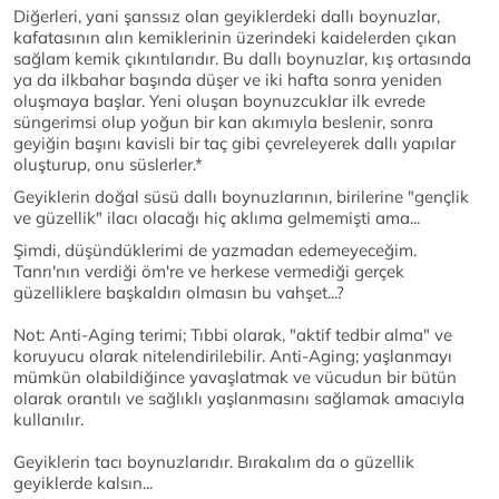
Diğerleri, yani şanssız olan geyiklerdeki dallı boynuzlar,
kafatasının alın kemiklerinin üzerindeki kaidelerden çıkan
sağlam kemik çıkıntılarıdır. Bu dallı boynuzlar, kış ortasında
ya da ilkbahar başında düşer ve iki hafta sonra yeniden
oluşmaya başlar. Yeni oluşan boynuzcuklar ilk evrede
süngerimsi olup yoğun bir kan akımıyla beslenir, sonra
geyiğin başını kavisli bir taç gibi çevreleyerek dallı yapılar
oluşturup, onu süslerler.*
Geyiklerin doğal süsü dallı boynuzlarının, birilerine "gençlik
ve güzellik" ilacı olacağı hiç aklıma gelmemişti ama...
Şimdi, düşündüklerimi de yazmadan edemeyeceğim.
Tanrı'nın verdiği öm're ve herkese vermediği gerçek
güzelliklere başkaldırı olmasın bu vahşet...?
Not: Anti-Aging terimi; Tıbbi olarak, "aktif tedbir alma" ve
koruyucu olarak nitelendirilebilir. Anti-Aging; yaşlanmayı
mümkün olabildiğince yavaşlatmak ve vücudun bir bütün
olarak orantılı ve sağlıklı yaşlanmasını sağlamak amacıyla
kullanılır.
Geyiklerin tacı boynuzlarıdır. Bırakalım da o güzellik
geyiklerde kalsın...