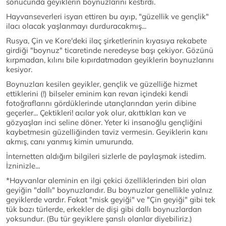
sonucunda geyiklerin boynuzlarını kestirdi.
Hayvanseverleri isyan ettiren bu ayıp, "güzellik ve gençlik"
ilacı olacak yaşlanmayı durduracakmış...
Rusya, Çin ve Kore'deki ilaç şirketlerinin kıyasıya rekabete
girdiği "boynuz" ticaretinde neredeyse başı çekiyor. Gözünü
kırpmadan, kılını bile kıpırdatmadan geyiklerin boynuzlarını
kesiyor.
Boynuzları kesilen geyikler, gençlik ve güzelliğe hizmet
ettiklerini (!) bilseler eminim kan revan içindeki kendi
fotoğraflarını gördüklerinde utançlarından yerin dibine
geçerler... Çektikleri! acılar yok olur, akıttıkları kan ve
gözyaşları inci seline döner. Yeter ki insanoğlu gençliğini
kaybetmesin güzelliğinden taviz vermesin. Geyiklerin kanı
akmış, canı yanmış kimin umurunda.
İnternetten aldığım bilgileri sizlerle de paylaşmak istedim.
İzninizle...
*Hayvanlar aleminin en ilgi çekici özelliklerinden biri olan
geyiğin "dallı" boynuzlarıdır. Bu boynuzlar genellikle yalnız
geyiklerde vardır. Fakat "misk geyiği" ve "Çin geyiği" gibi tek
tük bazı türlerde, erkekler de dişi gibi dallı boynuzlardan
yoksundur. (Bu tür geyiklere şanslı olanlar diyebiliriz.)