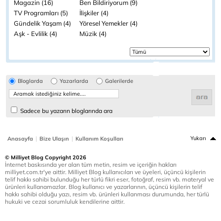
Magazin (16)
Ben Bildiriyorum (9)
TV Programları (5)
İlişkiler (4)
Gündelik Yaşam (4)
Yöresel Yemekler (4)
Aşk - Evlilik (4)
Müzik (4)
Bloglarda
Yazarlarda
Galerilerde
Sadece bu yazarın bloglarında ara
|
|
Yukarı
Anasayfa
Bize Ulaşın
Kullanım Koşulları
© Milliyet Blog Copyright 2026
İnternet baskısında yer alan tüm metin, resim ve içeriğin hakları
milliyet.com.tr'ye aittir. Milliyet Blog kullanıcıları ve üyeleri, üçüncü kişilerin
telif hakkı sahibi bulunduğu her türlü fikri eser, fotoğraf, resim vb. materyal ve
ürünleri kullanamazlar. Blog kullanıcı ve yazarlarının, üçüncü kişilerin telif
hakkı sahibi olduğu yazı, resim vb. ürünleri kullanması durumunda, her türlü
hukuki ve cezai sorumluluk kendilerine aittir.