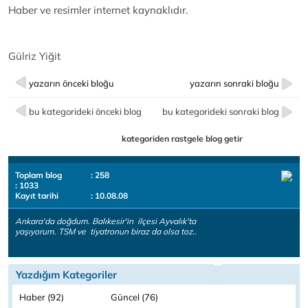
Haber ve resimler internet kaynaklıdır.
Gülriz Yiğit
yazarın önceki bloğu
yazarın sonraki bloğu
bu kategorideki önceki blog
bu kategorideki sonraki blog
kategoriden rastgele blog getir
Toplam blog
: 258
: 1033
Kayıt tarihi
: 10.08.08
Ankara'da doğdum. Balıkesir'in ilçesi Ayvalık'ta
yaşıyorum. TSM ve tiyatronun biraz da olsa toz..
Yazdığım Kategoriler
Haber (92)
Güncel (76)