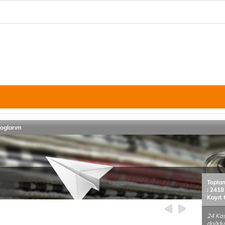
loglarım
Topla
: 2418
Kayıt 
24 Kas
doğdu