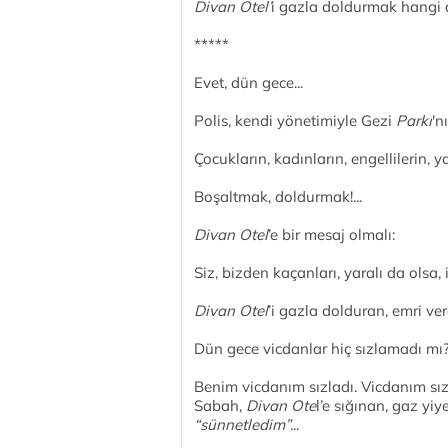
Divan Otel’
i gazla doldurmak hangi 
*****
Evet, dün gece...
Polis, kendi yönetimiyle Gezi
Parkı
'n
Çocukların, kadınların, engellilerin, 
Boşaltmak, doldurmak!...
Divan Otel
’e bir mesaj olmalı:
Siz, bizden kaçanları, yaralı da olsa,
Divan Otel
’i gazla dolduran, emri ver
Dün gece vicdanlar hiç sızlamadı mı
Benim vicdanım sızladı. Vicdanım sız
Sabah,
Divan Ote
l’e sığınan, gaz yiy
“sünnetledim”.
..