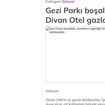
Kategori
Güncel
Gezi Parkı boşalt
Divan Otel gazla
zorluyor.
Divan Otel’
in içi gazla dolduruldu. İ
Ayşe Acar
, alt katlardan birinde sıkı