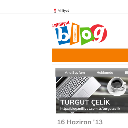
Milliyet
Ana Sayfam
Hakkımda
B
TURGUT ÇELİK
http://blog.milliyet.com.tr/turgutcelik
16 Haziran '13