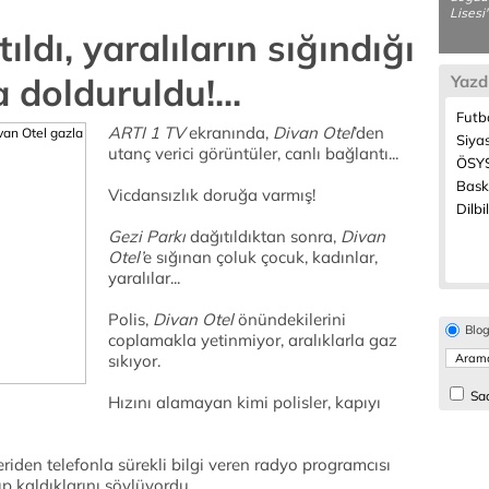
Lisesi'
ıldı, yaralıların sığındığı
 dolduruldu!...
Yazd
Futb
ARTI 1 TV
ekranında,
Divan Otel
’den
Siya
utanç verici görüntüler, canlı bağlantı...
ÖSYS
Bask
Vicdansızlık doruğa varmış!
Dilbi
Gezi Parkı
dağıtıldıktan sonra,
Divan
Otel’
e sığınan çoluk çocuk, kadınlar,
yaralılar...
Polis,
Divan Otel
önündekilerini
Blo
coplamakla yetinmiyor, aralıklarla gaz
sıkıyor.
Sad
Hızını alamayan kimi polisler, kapıyı
çeriden telefonla sürekli bilgi veren radyo programcısı
şıp kaldıklarını söylüyordu.