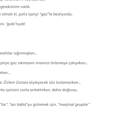
gereksinim vardı.
olmalı ki, polis içeriyi “gaz”la besliyordu.
yeni
“gıda”
sıydı!
rarlılar sığınmışken...
 içeriye gaz sıkmasını insanca önlemeye çalışırken...
rken...
e
Özlem Gürses
söyleyecek söz bulamazken...
la içerisini zorla anlatılırken, daha doğrusu,
lar“, "acı tablo
"yu gizlemek için,
"marjinal gruplar”