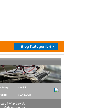
Blog Kategorileri
m blog
: 2458
tarihi
: 10.11.08
ım 1944'te İspir'de
m. Ankara Kurtuluş