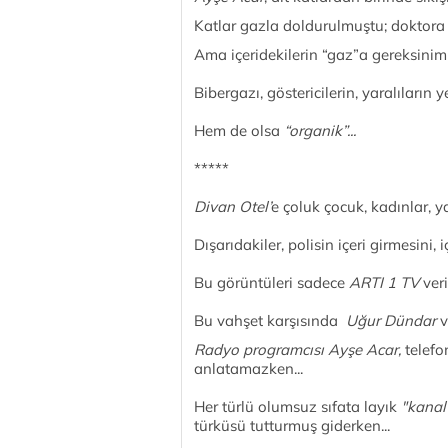
Katlar gazla doldurulmuştu; doktora 
Ama içeridekilerin “gaz”a gereksinimi 
Bibergazı, göstericilerin, yaralıların 
Hem de olsa
“organik”...
*****
Divan Otel’
e çoluk çocuk, kadınlar, ya
Dışarıdakiler, polisin içeri girmesini,
Bu görüntüleri sadece
ARTI 1 TV
veri
Bu vahşet karşısında
Uğur Dündar
v
Radyo programcısı Ayşe Acar,
telefon
anlatamazken...
Her türlü olumsuz sıfata layık
"kanal”
türküsü tutturmuş giderken...