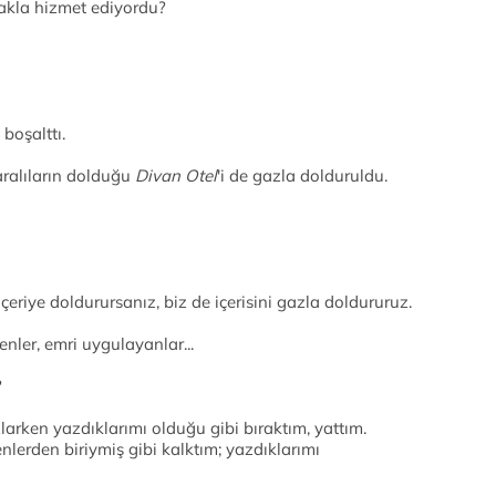
akla hizmet ediyordu?
ı boşalttı.
yaralıların dolduğu
Divan Otel
'i de gazla dolduruldu.
 içeriye doldurursanız, biz de içerisini gazla doldururuz.
enler, emri uygulayanlar...
?
larken yazdıklarımı olduğu gibi bıraktım, yattım.
enlerden biriymiş gibi kalktım; yazdıklarımı