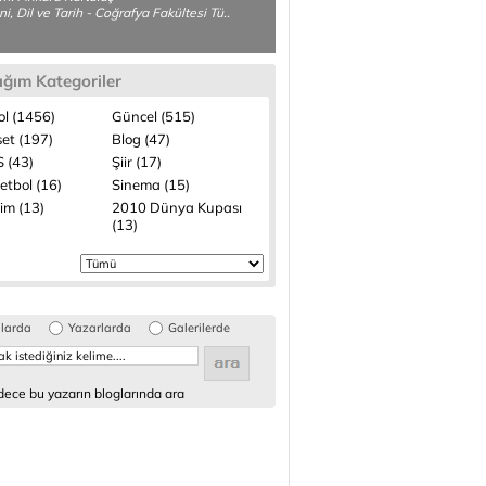
ni, Dil ve Tarih - Coğrafya Fakültesi Tü..
ığım Kategoriler
ol (1456)
Güncel (515)
set (197)
Blog (47)
 (43)
Şiir (17)
etbol (16)
Sinema (15)
lim (13)
2010 Dünya Kupası
(13)
glarda
Yazarlarda
Galerilerde
ece bu yazarın bloglarında ara