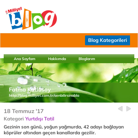
Blog Kategorileri
Ana Sayfam
Hakkımda
Bloglarım
Fatma Kutlusoy
http://blog.milliyet.com.tr/senbilirsinabla
18 Temmuz '17
Kategori
Yurtdışı Tatil
Gezinin son günü, yoğun yağmurda, 42 adayı bağlayan
köprüler altından geçen kanallarda gezilir.