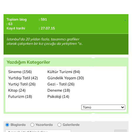
Toplam blog
: 591
: 63
Kayıt tarihi
: 27.07.15
İstanbul'da 20 yıldan fazla, tasarımcı grafiker
olarak çalışırken bir kız çocuğu da yetiştiren "a..
Yazdığım Kategoriler
Sinema (156)
Kültür Turizmi (94)
Yurtdışı Tatil (42)
Gündelik Yaşam (30)
Yurtiçi Tatil (26)
Gezi - Tatil (26)
Kitap (24)
Deneme (18)
Futurizm (18)
Psikoloji (14)
Bloglarda
Yazarlarda
Galerilerde