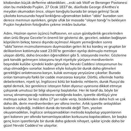
kitabından küçük defterine aktardıkları; …eski adı Wolf ve Beranger Pastanesi
olan bu mekânda Puşkin, 27 Ocak 1837’de, düelloda George d’Anthes’e
meydan okumadan önce, olayın tanığıyla burada bir araya gelmiş! Sıcak
çikolata konusunda hayal kırıklığına uğramaktan bıkkın “abla” buradan son
derece memnun ayrılırken, girişte ufak bir masada “olayın tanığı”nı bekleyen
Puşkin heykelinin fotoğrafını çekme imkânı bulurlar.
Adını, Haziran ayının üçüncü haftasının, en uzun gün/aydınlık gecelerinden
alan ünlü Beyaz Geceler’in önemli bir gösterisi de, geceleri, adaları bağlayan
köprülerin birkaç tanesi dışında açılması! Akşam yemeğinden sonra
“abla”larının mızmızlanmasını duymazdan gelen iki kız kardeş ve gruptan bir
delikanlının katılımıyla saat 23:00’te gemiden ayrılıp dolmuşla metroya
ulaşan dörtlü, daha önceden öğrendikleri gibi 5. istasyonda inerler. Gözlerine
pek tanıdık gelmeyen istasyonu teyit niyetiyle yürüyen merdivenlerin
başındaki kulübe içindeki kadın görevliye Nevski Caddesi istasyonunun bu
olup olmadığını sorarlar; kadının eliyle koluyla bir durak daha gitmeleri
gerektiğini anlatmasına karşın, kulak asmayıp yeryüzüne çıkarlar: Burada
onları tamamıyla farklı bir cadde manzarası karşılar. Dörtlü, ellerinde harita
debelenirken, niyeti iyi, İngilizcesi kötü bir kadınla; rehberin, durak Rusça’da
aptal demek, biz gerekince istasyon falan diyoruz uyarısına dikkat etmeye
çalışarak umutsuz bir bilgi alışverişi başlatırlar. Her iki taraf da, böyle bir
sonuç alınamayacağı noktasına vardığında kadın, işaretle dörtlüyü yine
metroya sokar, bir kez daha 17’şer ruble verip, bizdekinden daha hızlı ve çok
daha dik, derin merdivenlerden yer altına inerler. Artık işaretle anlaştıkları
kadının söylediği, indikleri durak da tanıdık değil! Tam, yazıları
okuyamadıkları, İngilizce anlaşamadıkları metroda kaybolup yaşamlarının
geri kalanını yer altında tamamlayacakları korkusuna kapılacakken, bir başka
genç kızın işaretleriyle bir durak daha giderek nihayet, ışıklar içinde daha bir
güzel Nevski Caddesi’ne ulaşırlar.