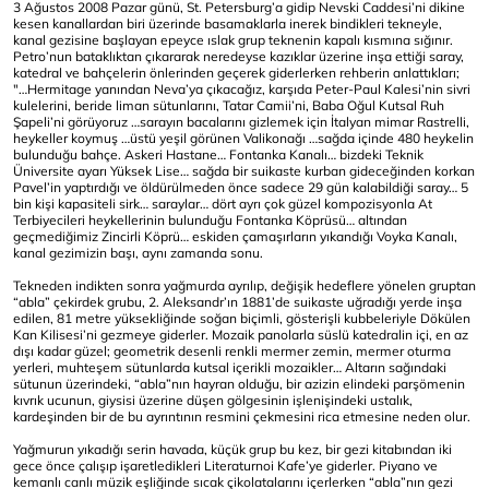
3 Ağustos 2008 Pazar günü, St. Petersburg’a gidip Nevski Caddesi’ni dikine
kesen kanallardan biri üzerinde basamaklarla inerek bindikleri tekneyle,
kanal gezisine başlayan epeyce ıslak grup teknenin kapalı kısmına sığınır.
Petro’nun bataklıktan çıkararak neredeyse kazıklar üzerine inşa ettiği saray,
katedral ve bahçelerin önlerinden geçerek giderlerken rehberin anlattıkları;
"…Hermitage yanından Neva’ya çıkacağız, karşıda Peter-Paul Kalesi’nin sivri
kulelerini, beride liman sütunlarını, Tatar Camii’ni, Baba Oğul Kutsal Ruh
Şapeli’ni görüyoruz …sarayın bacalarını gizlemek için İtalyan mimar Rastrelli,
heykeller koymuş …üstü yeşil görünen Valikonağı …sağda içinde 480 heykelin
bulunduğu bahçe. Askeri Hastane… Fontanka Kanalı… bizdeki Teknik
Üniversite ayarı Yüksek Lise… sağda bir suikaste kurban gideceğinden korkan
Pavel’in yaptırdığı ve öldürülmeden önce sadece 29 gün kalabildiği saray… 5
bin kişi kapasiteli sirk… saraylar… dört ayrı çok güzel kompozisyonla At
Terbiyecileri heykellerinin bulunduğu Fontanka Köprüsü… altından
geçmediğimiz Zincirli Köprü… eskiden çamaşırların yıkandığı Voyka Kanalı,
kanal gezimizin başı, aynı zamanda sonu.
Tekneden indikten sonra yağmurda ayrılıp, değişik hedeflere yönelen gruptan
“abla” çekirdek grubu, 2. Aleksandr’ın 1881’de suikaste uğradığı yerde inşa
edilen, 81 metre yüksekliğinde soğan biçimli, gösterişli kubbeleriyle Dökülen
Kan Kilisesi’ni gezmeye giderler. Mozaik panolarla süslü katedralin içi, en az
dışı kadar güzel; geometrik desenli renkli mermer zemin, mermer oturma
yerleri, muhteşem sütunlarda kutsal içerikli mozaikler… Altarın sağındaki
sütunun üzerindeki, “abla”nın hayran olduğu, bir azizin elindeki parşömenin
kıvrık ucunun, giysisi üzerine düşen gölgesinin işlenişindeki ustalık,
kardeşinden bir de bu ayrıntının resmini çekmesini rica etmesine neden olur.
Yağmurun yıkadığı serin havada, küçük grup bu kez, bir gezi kitabından iki
gece önce çalışıp işaretledikleri Literaturnoi Kafe’ye giderler. Piyano ve
kemanlı canlı müzik eşliğinde sıcak çikolatalarını içerlerken “abla”nın gezi