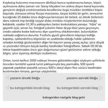
Kaybolup bulunma macerasının dörtlüyü bunca oyalamasına karşın, köprü
açılmasına daha zaman var: Saray Meydanı’nın ardına düşen kanal kıyısında,
gençlerin değişik enstrümanlarla kendilerine özgü müzikler ürettikleri köprü
başında, olmazsa olmaz Rusya manzarası, beyaz kürklü bir gelin, annesinin
kucağında 20 dakika önce doğmuşa benzeyen bir bebek, az ötede birilerinin
dans ederek inip bindiği seyyar disko minibüs müşterilerinin bulunduğu
kalabalık, saatler 01:30’a yaklaşırken beton korkuluklara yanaşır. “Abla” ve
gayretli üçlü, aman ha, fotoğraf çekelim falan deyip öbür yana geçmeyin,
orada sabaha kadar kalırsınız diye uyarılmış olduklarından, bulundukları
noktada sağlamca dururlar. Fosforlu giysili görevlilerin köprüyü trafiğe
kapatışı, ışıklandırılmış köprünün ve uzaklarda olduğu halde ışıklarının
ortadan kırıldığı gözlenebilen diğer bir kaçının yavaş yavaş açılışı, iyice düşük
ısı yüzünden titreyen küçük kardeş tarafından fotoğraflanır. Sabah 05:30’da
tekrar kapatılmadan önce gün doğumunun güzel görünüme sahne olduğu
bilgisi, iyice üşümüş dörtlüyü cezbetmez.
Onları, turist tarifesi 2000 rubleye limana götürebileceğini söyleyen şoförlerle
önceden tembihli uyanık turist yaklaşımıyla beş parmakla, 500 işareti
yaparak yaptıkları pazarlık sonucu 500’e okey! diyen Rus sürücü tarafından
kestirmeden limana, gemiye ulaştırılırlar.
yazarın önceki bloğu
yazarın sonraki bloğu
bu kategorideki önceki blog
bu kategorideki sonraki blog
kategoriden rastgele blog getir