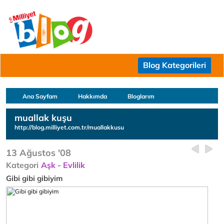
Blog Kategorileri
Ana Sayfam
Hakkımda
Bloglarım
muallak kuşu
http://blog.milliyet.com.tr/muallakkusu
13 Ağustos '08
Kategori
Aşk - Evlilik
Gibi gibi gibiyim