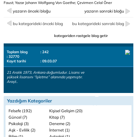
Faust; Yazar Johann Wolfgang Von Goethe; Çevirmen Celal Öner
yazarın önceki bloğu
yazarın sonraki bloğu
bu kategorideki önceki blog
bu kategorideki sonraki blog
kategoriden rastgele blog getir
Toplam blog
: 242
: 32770
Kayıt tarihi
: 09.03.07
21 Aralık 1973, Ankara doğumludur. Lisans ve
yüksek lisansını “İşletme” alanında yapmıştır.
Araşt..
Yazdığım Kategoriler
Felsefe (192)
Kişisel Gelişim (20)
Güncel (7)
Kitap (7)
Psikoloji (3)
Deneme (2)
Aşk - Evlilik (2)
İnternet (1)
Bilim (1)
Astroloji (1)