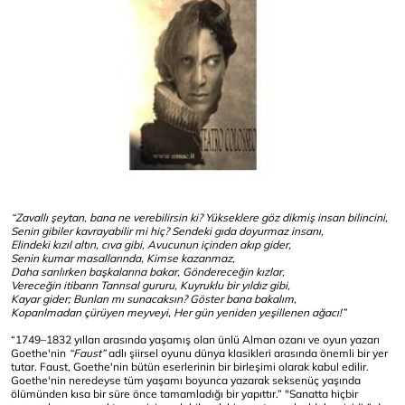
“Zavallı şeytan, bana ne verebilirsin ki? Yükseklere göz dikmiş insan bilincini,
Senin gibiler kavrayabilir mi hiç? Sendeki gıda doyurmaz insanı,
Elindeki kızıl altın, cıva gibi, Avucunun içinden akıp gider,
Senin kumar masallarında, Kimse kazanmaz,
Daha sarılırken başkalarına bakar, Göndereceğin kızlar,
Vereceğin itibarın Tanrısal gururu, Kuyruklu bir yıldız gibi,
Kayar gider; Bunları mı sunacaksın? Göster bana bakalım,
Koparılmadan çürüyen meyveyi, Her gün yeniden yeşillenen ağacı!”
“1749–1832 yılları arasında yaşamış olan ünlü Alman ozanı ve oyun yazarı
Goethe'nin
“Faust”
adlı şiirsel oyunu dünya klasikleri arasında önemli bir yer
tutar. Faust, Goethe'nin bütün eserlerinin bir birleşimi olarak kabul edilir.
Goethe'nin neredeyse tüm yaşamı boyunca yazarak seksenüç yaşında
ölümünden kısa bir süre önce tamamladığı bir yapıttır.” "Sanatta hiçbir