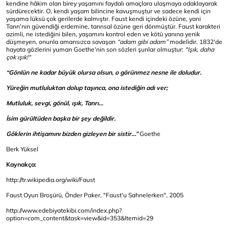
kendine hâkim olan birey yaşamını faydalı amaçlara ulaşmaya odaklayarak
sürdürecektir. O, kendi yaşam bilincine kavuşmuştur ve sadece kendi için
yaşama lüksü çok gerilerde kalmıştır. Faust kendi içindeki özüne, yani
Tanrı'nın güvendiği erdemine, tanrısal özüne geri dönmüştür. Faust karakteri
azimli, ne istediğini bilen, yaşamını kontrol eden ve kötü yanına yenik
düşmeyen, onunla amansızca savaşan
“adam gibi adam”
modelidir. 1832'de
hayata gözlerini yuman Goethe'nin son sözleri şunlar olmuştur:
"Işık, daha
çok ışık!"
“Gönlün ne kadar büyük olursa olsun, o görünmez nesne ile doludur.
Yüreğin mutluluktan dolup taşınca, ona istediğin adı ver;
Mutluluk, sevgi, gönül, ışık, Tanrı...
İsim gürültüden başka bir şey değildir.
Göklerin ihtişamını bizden gizleyen bir sistir...”
Goethe
Berk Yüksel
Kaynakça:
http://tr.wikipedia.org/wiki/Faust
Faust Oyun Broşürü, Önder Paker, "Faust'u Sahnelerken", 2005
http://www.edebiyatekibi.com/index.php?
option=com_content&task=view&id=353&Itemid=29