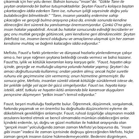
çıkar­mak için her yolu dener. Bahsin konusu “insan”dır.
“Gökte Tanrı ile
şeytan aralarında bir bahse tutuşmaktadırlar. Şeytan Faust'u kolayca baştan
çıkartacağını iddia ederken Tanrı ise, ruhunun iyiliği sayesinde doğru yolu
bulabileceğini bilmektedir.” “Tanrı, insanın yaradılış erdemine sahip
çıkacağını ve gerçeği bulma arayışına çıksa da, eninde sonunda kendine
döneceğini ileri sürerek bu yanılsamayı önemsemiyordur. Çünkü O'na göre,
insan hatalar yapabilirdi. Ancak bu hatalar sonucunda edindiği tecrübeler er
geç onu mutlak gerçeğe götürecek, yani kendisine geri döndürecektir. Şeytan
(Mefisto) ise, insanın bencil olduğunu ve amaçlarına ulaşmak için her zaman
kendisine muhtaç ve bağımlı kalacağını iddia ediyordur.”
Mefisto, Faust'u farklı yöntemler ve dünyasal hazlarla yönlendirmeye çalışır
ama o, her şeye rağmen şeytana beklediği cevabı vermez ve bahsi kazanır.
Faust'ta, iyilik ve kötülük kavramları karşı karşıya gelir.
“Faust, hayatın akışı
içinde, gerçeğe ve mutluluğa ulaşma yolunda hatalar yapmış; Şeytan'ı bu
amacı doğrultusunda kullanmış; ondan yardım almış; ancak hiçbir suretle
ruhunu ele geçirmesine izin vermemiş; onun hizmetine girmemiştir. Bu
sonuca göre, Mefisto, insanları sürekli olarak kötülüğe sürüklemek istese de,
bir şekilde iyiliğe yol açan bir gücü simgeliyordur. Faust ise, hayata karşı
istekli, aktif, tutkulu ve hayatın kötü anlarında bile karamsar duyguların
pençesine düşmeyen "
yetkin insan"ı temsil ediyordur.”
Faust, beşeri mutluluğu faaliyette bulur. Öğrenmek, düşünmek, sorgulamak,
farkında yaşamak ve en önemlisi bu doğrultuda düşüncelerini eyleme de
dökebilmek gerekliliğini anlamıştır. Faust, ruhsal özgürlüğe ulaşmanın maddi
arzularını kontrol etmek ve bencil olmamakla mümkün olabileceğini anlar.
İçindeki erdemle, iyi, doğru ve güzel mottoları ile hakikat arayışında olan
“gerçek insan”
yolculuğunda zaman zaman Mefisto’ya başvursa da,
“insan
gibi insan”
iradesi ile zaman içerisinde doğruyu göreceğinden Mefisto, hiçbir
zaman gerçek insanın özüne hükmedemeyecektir. Bedenini dizginleyen,