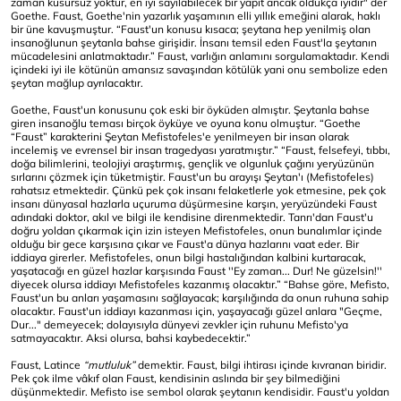
zaman kusursuz yoktur, en iyi sayılabilecek bir yapıt ancak oldukça iyidir" der
Goethe. Faust, Goethe'nin yazarlık yaşamının elli yıllık emeğini alarak, haklı
bir üne kavuşmuştur. “Faust'un konusu kısaca; şeytana hep yenilmiş olan
insanoğlunun şeytanla bahse girişidir. İnsanı temsil eden Faust'la şeytanın
mücadelesini anlatmaktadır.” Faust, var­lığın anlamını sorgulamaktadır. Kendi
içindeki iyi ile kötünün amansız savaşından kötülük yani onu sembolize eden
şeytan mağlup ayrılacaktır.
Goethe, Faust'un konusunu çok eski bir öyküden almıştır. Şeytanla bahse
giren insanoğlu teması birçok öyküye ve oyuna konu olmuştur. “Goethe
“Faust” karakterini Şeytan Mefistofeles'e yenilmeyen bir insan olarak
incelemiş ve evrensel bir insan tragedyası yaratmıştır.” “Faust, felsefeyi, tıbbı,
doğa bilimlerini, teolojiyi araştırmış, gençlik ve olgunluk çağını yeryüzünün
sırlarını çözmek için tüketmiştir. Faust'un bu arayışı Şeytan'ı (Mefistofeles)
rahatsız etmektedir. Çünkü pek çok insanı felaketlerle yok etmesine, pek çok
insanı dünyasal hazlarla uçuruma düşürmesine karşın, yeryüzündeki Faust
adındaki doktor, akıl ve bilgi ile kendisine direnmektedir. Tanrı'dan Faust'u
doğru yoldan çıkarmak için izin isteyen Mefistofeles, onun bunalımlar içinde
olduğu bir gece karşısına çıkar ve Faust'a dünya hazlarını vaat eder. Bir
iddiaya girerler. Mefistofeles, onun bilgi hastalığından kalbini kurtaracak,
yaşatacağı en güzel hazlar karşısında Faust ''Ey zaman... Dur! Ne güzelsin!''
diyecek olursa iddiayı Mefistofeles kazanmış olacaktır.” “Bahse göre, Mefisto,
Faust'un bu anları yaşamasını sağlayacak; karşılığında da onun ruhuna sahip
olacaktır. Faust'un iddiayı kazanması için, yaşayacağı güzel anlara "Geçme,
Dur..." demeyecek; dolayısıyla dünyevi zevkler için ruhunu Mefisto'ya
satmayacaktır. Aksi olursa, bahsi kaybedecektir.”
Faust, Latince
“mutluluk”
demektir. Faust, bilgi ihtirası içinde kıvranan biridir.
Pek çok ilme vâkıf olan Faust, kendisi­nin aslında bir şey bilmediğini
düşünmektedir. Mefisto ise sembol olarak şeytanın kendisidir. Faust'u yoldan