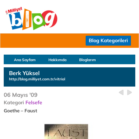
Blog Kategorileri
Ana Sayfam
Hakkımda
Bloglarım
Berk Yüksel
http://blog.milliyet.com.tr/vitriol
06 Mayıs '09
Kategori
Felsefe
Goethe – Faust