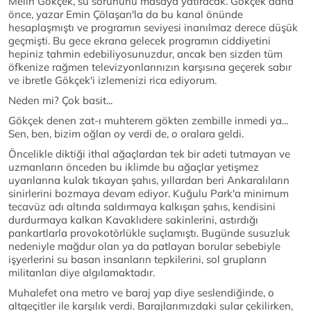
Melih Gökçek, su sorununu masaya yatıracak. Gökçek daha
önce, yazar Emin Çölaşan'la da bu kanal önünde
hesaplaşmıştı ve programın seviyesi inanılmaz derece düşük
geçmişti. Bu gece ekrana gelecek programın ciddiyetini
hepiniz tahmin edebiliyosunuzdur, ancak ben sizden tüm
öfkenize rağmen televizyonlarınızın karşısına geçerek sabır
ve ibretle Gökçek'i izlemenizi rica ediyorum.
Neden mi? Çok basit...
Gökçek denen zat-ı muhterem gökten zembille inmedi ya...
Sen, ben, bizim oğlan oy verdi de, o oralara geldi.
Öncelikle diktiği ithal ağaçlardan tek bir adeti tutmayan ve
uzmanların önceden bu iklimde bu ağaçlar yetişmez
uyarılarına kulak tıkayan şahıs, yıllardan beri Ankaralıların
sinirlerini bozmaya devam ediyor. Kuğulu Park'a minimum
tecavüz adı altında saldırmaya kalkışan şahıs, kendisini
durdurmaya kalkan Kavaklıdere sakinlerini, astırdığı
pankartlarla provokotörlükle suçlamıştı. Bugünde susuzluk
nedeniyle mağdur olan ya da patlayan borular sebebiyle
işyerlerini su basan insanların tepkilerini, sol grupların
militanları diye algılamaktadır.
Muhalefet ona metro ve baraj yap diye seslendiğinde, o
altgeçitler ile karşılık verdi. Barajlarımızdaki sular çekilirken,