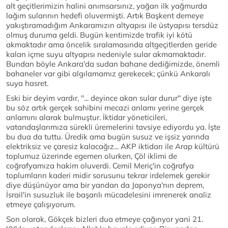
alt geçitlerimizin halini anımsarsınız, yağan ilk yağmurda
lağım sularının hedefi oluvermişti. Artık Başkent demeye
yakıştıramadığım Ankaramızın altyapısı ile üstyapısı tersdüz
olmuş duruma geldi. Bugün kentimizde trafik iyi kötü
akmaktadır ama öncelik sıralamasında altgeçitlerden geride
kalan içme suyu altyapısı nedeniyle sular akmamaktadır.
Bundan böyle Ankara'da sudan bahane dediğimizde, önemli
bahaneler var gibi algılamamız gerekecek; çünkü Ankaralı
suya hasret.
Eski bir deyim vardır, ''... deyince akan sular durur'' diye işte
bu söz artık gerçek sahibini mecazi anlamı yerine gerçek
anlamını alarak bulmuştur. İktidar yöneticileri,
vatandaşlarımıza sürekli üremelerini tavsiye ediyordu ya. İşte
bu dua da tuttu. Üredik ama bugün susuz ve işsiz yarında
elektriksiz ve çaresiz kalacağız... AKP iktidarı ile Arap kültürü
toplumuz üzerinde egemen olurken, Çöl iklimi de
coğrafyamıza hakim oluverdi. Cemil Meriç'in coğrafya
toplumların kaderi midir sorusunu tekrar irdelemek gerekir
diye düşünüyor ama bir yandan da Japonya'nın deprem,
İsrail'in susuzluk ile başarılı mücadelesini imrenerek analiz
etmeye çalışıyorum.
Son olarak, Gökçek bizleri dua etmeye çağırıyor yani 21.