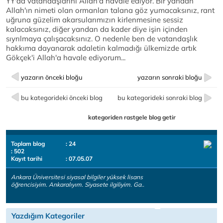
YY'da vatandaşlarını Allah'a havale ediyor. Bir yandan
Allah'ın nimeti olan ormanları talana göz yumacaksınız, rant
uğruna güzelim akarsularımızın kirlenmesine sessiz
kalacaksınız, diğer yandan da kader diye işin içinden
sıyrılmaya çalışacaksınız. O nedenle ben de vatandaşlık
hakkıma dayanarak adaletin kalmadığı ülkemizde artık
Gökçek'i Allah'a havale ediyorum...
yazarın önceki bloğu
yazarın sonraki bloğu
bu kategorideki önceki blog
bu kategorideki sonraki blog
kategoriden rastgele blog getir
Toplam blog
: 24
: 502
Kayıt tarihi
: 07.05.07
Ankara Üniversitesi siyasal bilgiler yüksek lisans
öğrencisiyim. Ankaralıyım. Siyasete ilgiliyim. Ga..
Yazdığım Kategoriler