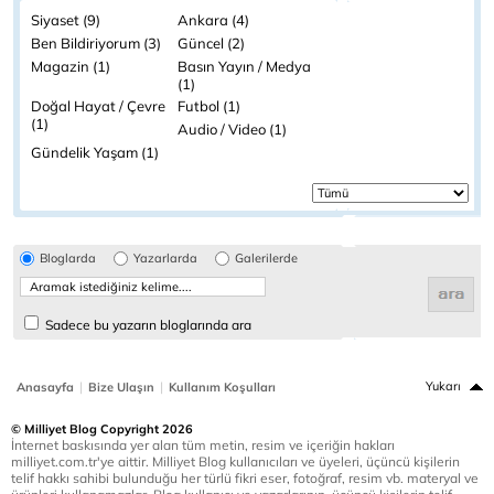
Siyaset (9)
Ankara (4)
Ben Bildiriyorum (3)
Güncel (2)
Magazin (1)
Basın Yayın / Medya
(1)
Doğal Hayat / Çevre
Futbol (1)
(1)
Audio / Video (1)
Gündelik Yaşam (1)
Bloglarda
Yazarlarda
Galerilerde
Sadece bu yazarın bloglarında ara
|
|
Yukarı
Anasayfa
Bize Ulaşın
Kullanım Koşulları
© Milliyet Blog Copyright 2026
İnternet baskısında yer alan tüm metin, resim ve içeriğin hakları
milliyet.com.tr'ye aittir. Milliyet Blog kullanıcıları ve üyeleri, üçüncü kişilerin
telif hakkı sahibi bulunduğu her türlü fikri eser, fotoğraf, resim vb. materyal ve