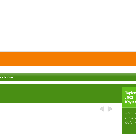
loglarım
Topla
: 562
Kayıt 
Eğitim
en sev
gülüms