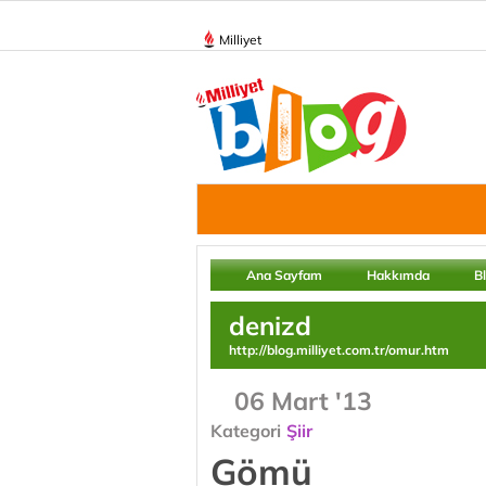
Milliyet
Ana Sayfam
Hakkımda
B
denizd
http://blog.milliyet.com.tr/omur.htm
06 Mart '13
Kategori
Şiir
Gömü