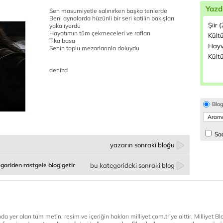
Yazd
Sen masumiyetle salınırken başka tenlerde
Beni aynalarda hüzünli bir seri katilin bakışları
Şiir 
yakalıyordu
Hayatımın tüm çekmeceleri ve rafları
Kültü
Tıka basa
Hayv
Senin toplu mezarlarınla doluydu
Kültü
denizd
Blo
Sad
yazarın sonraki bloğu
goriden rastgele blog getir
bu kategorideki sonraki blog
a yer alan tüm metin, resim ve içeriğin hakları milliyet.com.tr'ye aittir. Milliyet Blog