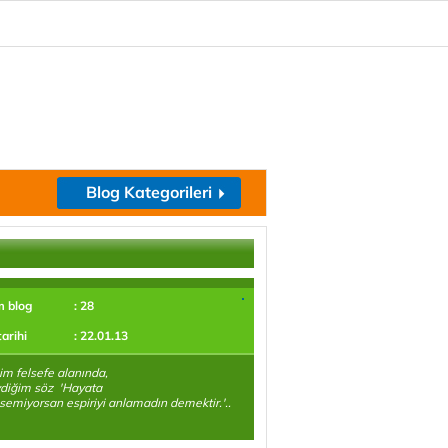
Blog Kategorileri
m blog
: 28
tarihi
: 22.01.13
im felsefe alanında,
diğim söz 'Hayata
emiyorsan espiriyi anlamadın demektir.'..