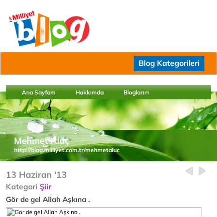
Blog Kategorileri
Ana Sayfam
Hakkımda
Bloglarım
Mehmet Aluç
http://blog.milliyet.com.tr/mehmetaluc
13 Haziran '13
Kategori
Şiir
Gör de gel Allah Aşkına .