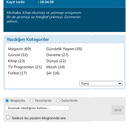
Kayıt tarihi
: 19.04.09
Merhaba. Kitap okumayı ve yazmayı seviyorum.
Bir de gezmeyi ve fotoğraf çekmeyi. Gezmenin
yalnızc..
Yazdığım Kategoriler
Magazin (69)
Gündelik Yaşam (35)
Güncel (32)
Deneme (27)
Kitap (23)
Dünya (22)
TV Programları (21)
Mizah (18)
Futbol (17)
Şiir (16)
Bloglarda
Yazarlarda
Galerilerde
Sadece bu yazarın bloglarında ara