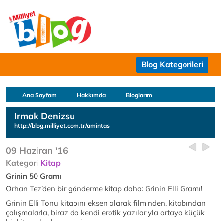
Blog Kategorileri
Ana Sayfam
Hakkımda
Bloglarım
Irmak Denizsu
http://blog.milliyet.com.tr/amintas
09 Haziran '16
Kategori
Kitap
Grinin 50 Gramı
Orhan Tez’den bir gönderme kitap daha: Grinin Elli Gramı!
Grinin Elli Tonu kitabını eksen alarak filminden, kitabından
çalışmalarla, biraz da kendi erotik yazılarıyla ortaya küçük