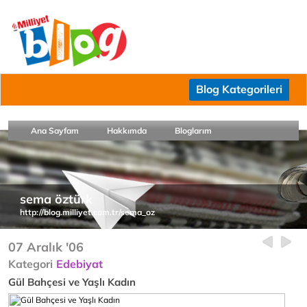
Blog Kategorileri
Ana Sayfam
Hakkımda
Bloglarım
sema öztürk
http://blog.milliyet.com.tr/sema_oz
07 Aralık '06
Kategori
Edebiyat
Gül Bahçesi ve Yaşlı Kadın