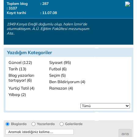
Toplam blog
: 287
: 3107
Kayıt tarihi
: 11.07.08
1949 Konya Ereğli doğumlu olup, halen İzmir'de
oturmaktayım. A.Ü. Eğitim Fakûltesi mezunuyum
Ata..
Yazdığım Kategoriler
Güncel (122)
Siyaset (95)
Tarih (13)
Futbol (6)
Blog yazarları
Seçim (5)
tartışıyor! (6)
Ben Bildiriyorum (4)
Yurtiçi Tatil (4)
Ramazan (4)
Yılbaşı (2)
Bloglarda
Yazarlarda
Galerilerde