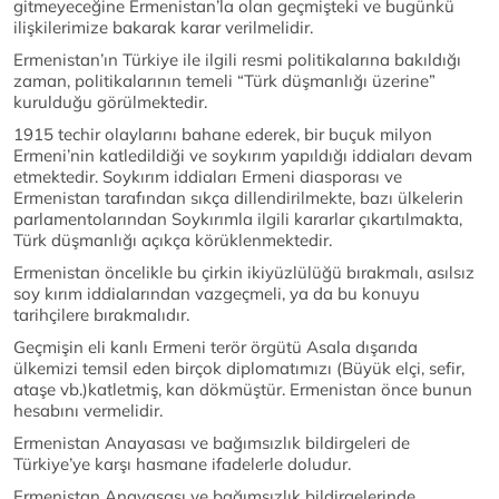
gitmeyeceğine Ermenistan’la olan geçmişteki ve bugünkü
ilişkilerimize bakarak karar verilmelidir.
Ermenistan’ın Türkiye ile ilgili resmi politikalarına bakıldığı
zaman, politikalarının temeli “Türk düşmanlığı üzerine”
kurulduğu görülmektedir.
1915 techir olaylarını bahane ederek, bir buçuk milyon
Ermeni’nin katledildiği ve soykırım yapıldığı iddiaları devam
etmektedir. Soykırım iddiaları Ermeni diasporası ve
Ermenistan tarafından sıkça dillendirilmekte, bazı ülkelerin
parlamentolarından Soykırımla ilgili kararlar çıkartılmakta,
Türk düşmanlığı açıkça körüklenmektedir.
Ermenistan öncelikle bu çirkin ikiyüzlülüğü bırakmalı, asılsız
soy kırım iddialarından vazgeçmeli, ya da bu konuyu
tarihçilere bırakmalıdır.
Geçmişin eli kanlı Ermeni terör örgütü Asala dışarıda
ülkemizi temsil eden birçok diplomatımızı (Büyük elçi, sefir,
ataşe vb.)katletmiş, kan dökmüştür. Ermenistan önce bunun
hesabını vermelidir.
Ermenistan Anayasası ve bağımsızlık bildirgeleri de
Türkiye’ye karşı hasmane ifadelerle doludur.
Ermenistan Anayasası ve bağımsızlık bildirgelerinde