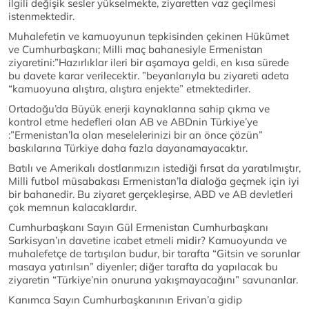
ilgili değişik sesler yükselmekte, ziyaretten vaz geçilmesi
istenmektedir.
Muhalefetin ve kamuoyunun tepkisinden çekinen Hükümet
ve Cumhurbaşkanı; Milli maç bahanesiyle Ermenistan
ziyaretini:”Hazırlıklar ileri bir aşamaya geldi, en kısa sürede
bu davete karar verilecektir. ”beyanlarıyla bu ziyareti adeta
“kamuoyuna alıştıra, alıştıra enjekte” etmektedirler.
Ortadoğu’da Büyük enerji kaynaklarına sahip çıkma ve
kontrol etme hedefleri olan AB ve ABDnin Türkiye’ye
:”Ermenistan’la olan meselelerinizi bir an önce çözün”
baskılarına Türkiye daha fazla dayanamayacaktır.
Batılı ve Amerikalı dostlarımızın istediği fırsat da yaratılmıştır,
Milli futbol müsabakası Ermenistan’la dialoğa geçmek için iyi
bir bahanedir. Bu ziyaret gerçekleşirse, ABD ve AB devletleri
çok memnun kalacaklardır.
Cumhurbaşkanı Sayın Gül Ermenistan Cumhurbaşkanı
Sarkisyan’ın davetine icabet etmeli midir? Kamuoyunda ve
muhalefetçe de tartışılan budur, bir tarafta “Gitsin ve sorunlar
masaya yatırılsın” diyenler; diğer tarafta da yapılacak bu
ziyaretin “Türkiye’nin onuruna yakışmayacağını” savunanlar.
Kanımca Sayın Cumhurbaşkanının Erivan’a gidip