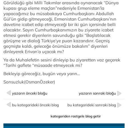
Görüldüğü gibi Milli Takımlar arasında oynanacak “Dünya
kupası grup eleme maçları”nedeniyle Ermenistan’la
yapacağımız bu müsabakaya Cumhurbaşkanı Abdullah
Gül’ün gidip gitmeyeceği, Ermenistan Cumhurbaşkanı’nın
davetine icabet edip etmeyeceği bir iki gün içersinde belli
olacaktır. Sayın Cumhurbaşkanımızın bu ziyarete icabet
etmesi gerekir diyenlerin savunduğu gibi “Başlatılacak
görüşme ve dialoğ Türkiye’ye puan kazandırır. Geçmiş
geçmişte kaldı, geleceğe önümüze bakalım” diyenleri
dinleyerek Erivan’a uçacak mı?
Ya da Muhalefetin sesini dinleyip bu ziyaretten vaz geçerek
“Tarihi gaflete “müsaade etmeyecek mi?
Bekleyip göreceğiz, bugün veya yarın…
Sonsuzluk(OsmanÖzeker)
yazarın önceki bloğu
yazarın sonraki bloğu
bu kategorideki önceki blog
bu kategorideki sonraki blog
kategoriden rastgele blog getir