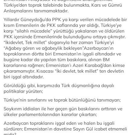
Türkiye’den toprak talebinde bulunmakta, Kars ve Gümrü
Anlaşmalarını tanımamaktadır.
Yıllardır Güneydoğu’da PPK ya karşı verilen mücadelede bir
kısım Ermenilerin de PKK saflarında yer aldığı, Türkiye’ye
karşı “silahlı mücadele” yürüttüğü yakalanan ve öldürülen
PKK içersinde Ermenilerinde bulunduğunu ortaya çıkmıştır.
“İkidevlet, Tek millet” sloganıyla her zaman Türkiye’yi
“Ağabey gören ve ağabeylik bekleyen”Azerbaycan’ın
topraklarının dörtte biri Ermenistan’ın işgali altındadır ve
bugüne kadar da yapılan tüm baskılara, alınan BM
kararlarına rağmen; Ermenistan’ı Azeri Karabağ’dan kimse
çıkaramamıştır. Kısacası “İki devlet, tek millet” ten devletin
biri işgal altındadır.
Görüldüğü gibi, karşımızda Türk düşmanlığına dayalı
politikalar yürüten;
Türkiye’nin sınırlarını ve toprak bütünlüğünü tanımayan;
Soykırım iddiaları ile her geçen gün baskılarını arttıran ve
ülkeler parlamentolarından kararlar çıkartan;
Azerbaycan topraklarını işgal eden ve halen bu işgali
sürdüren; Ermenistan’ın davetine Sayın Gül icabet etmemeli
midir?