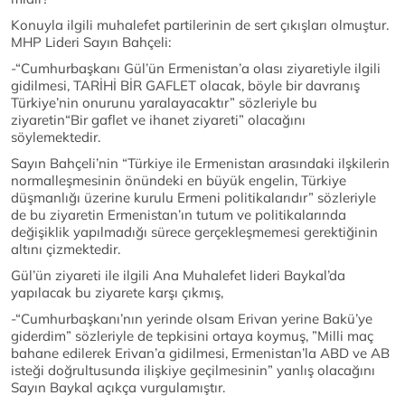
Konuyla ilgili muhalefet partilerinin de sert çıkışları olmuştur.
MHP Lideri Sayın Bahçeli:
-“Cumhurbaşkanı Gül’ün Ermenistan’a olası ziyaretiyle ilgili
gidilmesi, TARİHİ BİR GAFLET olacak, böyle bir davranış
Türkiye’nin onurunu yaralayacaktır” sözleriyle bu
ziyaretin“Bir gaflet ve ihanet ziyareti” olacağını
söylemektedir.
Sayın Bahçeli’nin “Türkiye ile Ermenistan arasındaki ilşkilerin
normalleşmesinin önündeki en büyük engelin, Türkiye
düşmanlığı üzerine kurulu Ermeni politikalarıdır” sözleriyle
de bu ziyaretin Ermenistan’ın tutum ve politikalarında
değişiklik yapılmadığı sürece gerçekleşmemesi gerektiğinin
altını çizmektedir.
Gül’ün ziyareti ile ilgili Ana Muhalefet lideri Baykal’da
yapılacak bu ziyarete karşı çıkmış,
-“Cumhurbaşkanı’nın yerinde olsam Erivan yerine Bakü’ye
giderdim” sözleriyle de tepkisini ortaya koymuş, ”Milli maç
bahane edilerek Erivan’a gidilmesi, Ermenistan’la ABD ve AB
isteği doğrultusunda ilişkiye geçilmesinin” yanlış olacağını
Sayın Baykal açıkça vurgulamıştır.