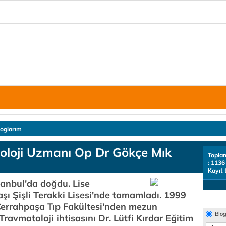
loglarım
oloji Uzmanı Op Dr Gökçe Mık
Topla
: 1136
Kayıt 
tanbul'da doğdu. Lise
aşı Şişli Terakki Lisesi'nde tamamladı. 1999
 Cerrahpaşa Tıp Fakültesi'nden mezun
Blo
ravmatoloji ihtisasını Dr. Lütfi Kırdar Eğitim