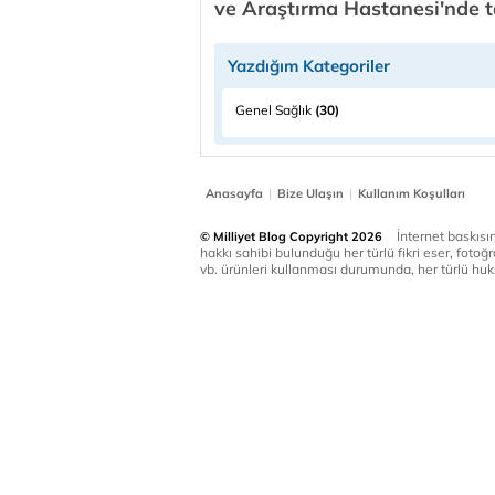
ve Araştırma Hastanesi'nde 
Yazdığım Kategoriler
Genel Sağlık
(30)
|
|
Anasayfa
Bize Ulaşın
Kullanım Koşulları
İnternet baskısınd
© Milliyet Blog Copyright 2026
hakkı sahibi bulunduğu her türlü fikri eser, fotoğr
vb. ürünleri kullanması durumunda, her türlü huku