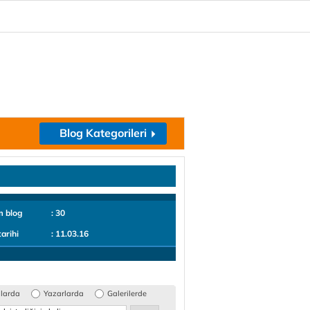
Blog Kategorileri
m blog
: 30
tarihi
: 11.03.16
glarda
Yazarlarda
Galerilerde