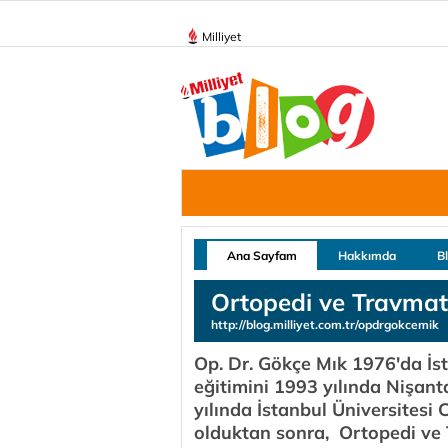
Milliyet
Ana Sayfam
Hakkımda
B
Ortopedi ve Travmat
http://blog.milliyet.com.tr/opdrgokcemik
Op. Dr. Gökçe Mık 1976'da İs
eğitimini 1993 yılında Nişant
yılında İstanbul Üniversitesi
olduktan sonra, Ortopedi ve T