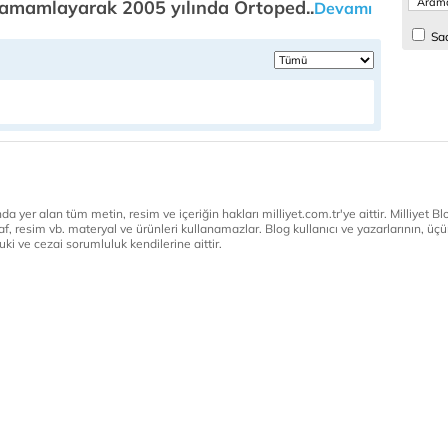
tamamlayarak 2005 yılında Ortoped..
Devamı
Sad
a yer alan tüm metin, resim ve içeriğin hakları milliyet.com.tr'ye aittir. Milliyet Blog
af, resim vb. materyal ve ürünleri kullanamazlar. Blog kullanıcı ve yazarlarının, üçün
ki ve cezai sorumluluk kendilerine aittir.