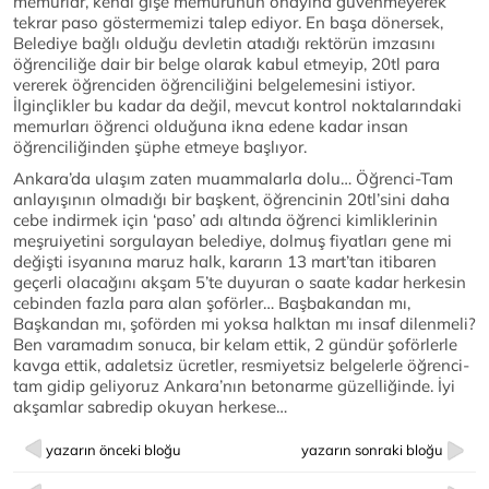
memurlar, kendi gişe memurunun onayına güvenmeyerek
tekrar paso göstermemizi talep ediyor. En başa dönersek,
Belediye bağlı olduğu devletin atadığı rektörün imzasını
öğrenciliğe dair bir belge olarak kabul etmeyip, 20tl para
vererek öğrenciden öğrenciliğini belgelemesini istiyor.
İlginçlikler bu kadar da değil, mevcut kontrol noktalarındaki
memurları öğrenci olduğuna ikna edene kadar insan
öğrenciliğinden şüphe etmeye başlıyor.
Ankara’da ulaşım zaten muammalarla dolu… Öğrenci-Tam
anlayışının olmadığı bir başkent, öğrencinin 20tl’sini daha
cebe indirmek için ‘paso’ adı altında öğrenci kimliklerinin
meşruiyetini sorgulayan belediye, dolmuş fiyatları gene mi
değişti isyanına maruz halk, kararın 13 mart’tan itibaren
geçerli olacağını akşam 5’te duyuran o saate kadar herkesin
cebinden fazla para alan şoförler… Başbakandan mı,
Başkandan mı, şoförden mi yoksa halktan mı insaf dilenmeli?
Ben varamadım sonuca, bir kelam ettik, 2 gündür şoförlerle
kavga ettik, adaletsiz ücretler, resmiyetsiz belgelerle öğrenci-
tam gidip geliyoruz Ankara’nın betonarme güzelliğinde. İyi
akşamlar sabredip okuyan herkese…
yazarın önceki bloğu
yazarın sonraki bloğu