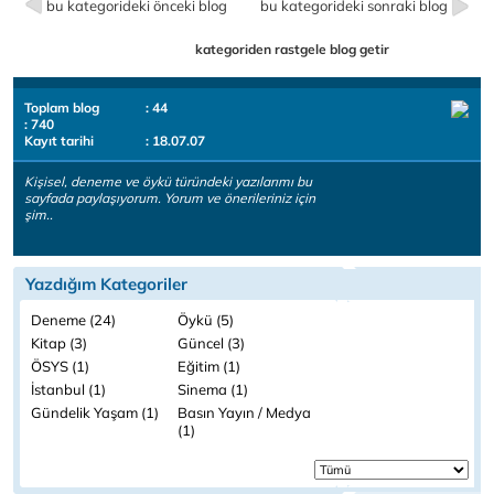
bu kategorideki önceki blog
bu kategorideki sonraki blog
kategoriden rastgele blog getir
Toplam blog
: 44
: 740
Kayıt tarihi
: 18.07.07
Kişisel, deneme ve öykü türündeki yazılarımı bu
sayfada paylaşıyorum. Yorum ve önerileriniz için
şim..
Yazdığım Kategoriler
Deneme (24)
Öykü (5)
Kitap (3)
Güncel (3)
ÖSYS (1)
Eğitim (1)
İstanbul (1)
Sinema (1)
Gündelik Yaşam (1)
Basın Yayın / Medya
(1)