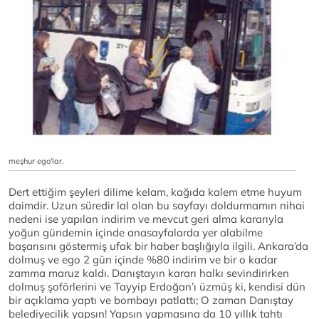
meşhur ego'lar.
Dert ettiğim şeyleri dilime kelam, kağıda kalem etme huyum
daimdir. Uzun süredir lal olan bu sayfayı doldurmamın nihai
nedeni ise yapılan indirim ve mevcut geri alma kararıyla
yoğun gündemin içinde anasayfalarda yer alabilme
başarısını göstermiş ufak bir haber başlığıyla ilgili. Ankara’da
dolmuş ve ego 2 gün içinde %80 indirim ve bir o kadar
zamma maruz kaldı. Danıştayın kararı halkı sevindirirken
dolmuş şoförlerini ve Tayyip Erdoğan’ı üzmüş ki, kendisi dün
bir açıklama yaptı ve bombayı patlattı; O zaman Danıştay
belediyecilik yapsın! Yapsın yapmasına da 10 yıllık tahtı