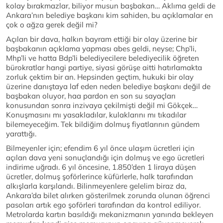
kolay bırakmazlar, biliyor musun başbakan… Aklıma geldi de
Ankara’nın belediye başkanı kim sahiden, bu açıklamalar en
çok o ağza gerek değil mi?
Açılan bir dava, halkın bayram ettiği bir olay üzerine bir
başbakanın açıklama yapması abes geldi, neyse; Chp’li,
Mhp’li ve hatta Bdp’li belediyecilere belediyecilik öğreten
bürokratlar hangi partiye, siyasi görüşe aitti hatırlamakta
zorluk çektim bir an. Hepsinden geçtim, hukuki bir olay
üzerine danıştaya laf eden neden belediye başkanı değil de
başbakan oluyor, haa pardon en son su sayaçları
konusundan sonra inzivaya çekilmişti değil mi Gökçek…
Konuşmasını mı yasakladılar, kulaklarını mı tıkadılar
bilemeyeceğim. Tek bildiğim dolmuş fiyatlarının gündem
yarattığı.
Bilmeyenler için; efendim 6 yıl önce ulaşım ücretleri için
açılan dava yeni sonuçlandığı için dolmuş ve ego ücretleri
indirime uğradı. 6 yıl öncesine, 1.850’den 1 liraya düşen
ücretler, dolmuş şoförlerince küfürlerle, halk tarafından
alkışlarla karşılandı. Bilinmeyenlere gelelim biraz da,
Ankara’da bilet alırken gösterilmek zorunda olunan öğrenci
pasoları artık ego şoförleri tarafından da kontrol ediliyor.
Metrolarda kartın basıldığı mekanizmanın yanında bekleyen