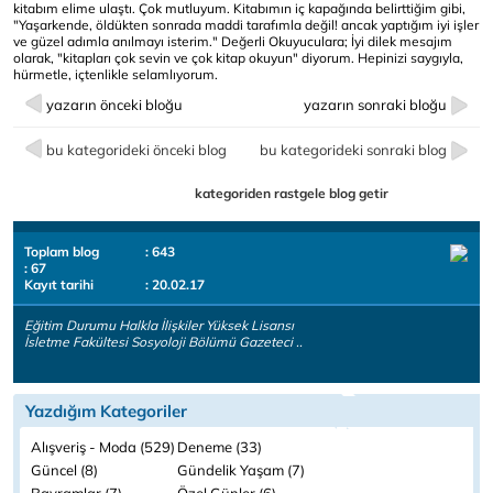
kitabım elime ulaştı. Çok mutluyum. Kitabımın iç kapağında belirttiğim gibi,
"Yaşarkende, öldükten sonrada maddi tarafımla değil! ancak yaptığım iyi işler
ve güzel adımla anılmayı isterim." Değerli Okuyuculara; İyi dilek mesajım
olarak, "kitapları çok sevin ve çok kitap okuyun" diyorum. Hepinizi saygıyla,
hürmetle, içtenlikle selamlıyorum.
yazarın önceki bloğu
yazarın sonraki bloğu
bu kategorideki önceki blog
bu kategorideki sonraki blog
kategoriden rastgele blog getir
Toplam blog
: 643
: 67
Kayıt tarihi
: 20.02.17
Eğitim Durumu Halkla İlişkiler Yüksek Lisansı
İsletme Fakültesi Sosyoloji Bölümü Gazeteci ..
Yazdığım Kategoriler
Alışveriş - Moda (529)
Deneme (33)
Güncel (8)
Gündelik Yaşam (7)