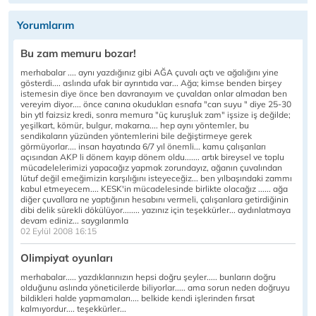
Yorumlarım
Bu zam memuru bozar!
merhabalar .... aynı yazdığınız gibi AĞA çuvalı açtı ve ağalığını yine
gösterdi.... aslında ufak bir ayrıntıda var... Ağa; kimse benden birşey
istemesin diye önce ben davranayım ve çuvaldan onlar almadan ben
vereyim diyor.... önce canına okudukları esnafa "can suyu " diye 25-30
bin ytl faizsiz kredi, sonra memura "üç kuruşluk zam" işsize iş değilde;
yeşilkart, kömür, bulgur, makarna.... hep aynı yöntemler, bu
sendikaların yüzünden yöntemlerini bile değiştirmeye gerek
görmüyorlar.... insan hayatında 6/7 yıl önemli... kamu çalışanları
açısından AKP li dönem kayıp dönem oldu....... artık bireysel ve toplu
mücadelelerimizi yapacağız yapmak zorundayız, ağanın çuvalından
lütuf değil emeğimizin karşılığını isteyeceğiz... ben yılbaşındaki zammı
kabul etmeyecem.... KESK'in mücadelesinde birlikte olacağız ...... ağa
diğer çuvallara ne yaptığının hesabını vermeli, çalışanlara getirdiğinin
dibi delik sürekli dökülüyor........ yazınız için teşekkürler... aydınlatmaya
devam ediniz... saygılarımla
02 Eylül 2008 16:15
Olimpiyat oyunları
merhabalar..... yazdıklarınızın hepsi doğru şeyler..... bunların doğru
olduğunu aslında yöneticilerde biliyorlar..... ama sorun neden doğruyu
bildikleri halde yapmamaları.... belkide kendi işlerinden fırsat
kalmıyordur.... teşekkürler...