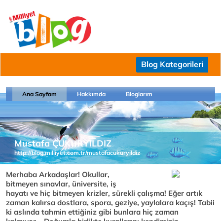
Blog Kategorileri
Ana Sayfam
Hakkımda
Bloglarım
Mustafa ÇUKURYILDIZ
http://blog.milliyet.com.tr/mustafacukuryildiz
Merhaba Arkadaşlar! Okullar,
bitmeyen sınavlar, üniversite, iş
hayatı ve hiç bitmeyen krizler, sürekli çalışma! Eğer artık
zaman kalırsa dostlara, spora, geziye, yaylalara kaçış! Tabii
ki aslında tahmin ettiğiniz gibi bunlara hiç zaman