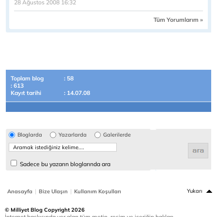
28 Ağustos 2008 16:32
Tüm Yorumlarım »
Toplam blog
: 58
: 613
Kayıt tarihi
: 14.07.08
Bloglarda
Yazarlarda
Galerilerde
Sadece bu yazarın bloglarında ara
|
|
Yukarı
Anasayfa
Bize Ulaşın
Kullanım Koşulları
© Milliyet Blog Copyright 2026
İnternet baskısında yer alan tüm metin, resim ve içeriğin hakları