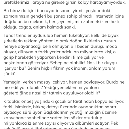
ürettiklerimizi, araya ne girerse girsin kolay harcayamıyorduk.
Bu biraz da içini burkuyor insanın; yirmili yaşlarındaki
zamanımızın gençleri bu şansa sahip olmadı. İnternetin içine
doğdular, bu mekanik, her şeye erişimin zahmetsiz ve hızlı
olduğu çağda, anlam kalmadı sanki.
Tuhaf trendler uydurulup hemen tüketiliyor. Belki de biyük
şirketlerin reklam yöntemi olarak doğan fikirlerin ucunun
nereye dayanacağı belli olmuyor. Bir beden duruşu moda
oluyor, dünyanın farklı yerlerindeki on milyonlarca kişi, o
garip hareketleri yaparken kendini filme çekiyor ve
başkalarına gösteriyor. Sebep ne olabilir? Nasıl bir duygu
içeriyor bu? Benim hiçbir fikrim yok inanın, anlamıyorum
çünkü.
Yemeğini yerken masayı çekiyor, hemen paylaşıyor. Burda ne
hissediliyor olabilir? Yediği yemekleri milyonlara
gösterdiğinde nasıl bir tatmin duyuluyor olabilir?
Kitaplar, onbeş yaşındaki çocuklar tarafından kopya ediliyor,
farklı isimlerle, birkaç detayı üzerinde oynandıktan sonra
piyasaya sürülüyor. Başkalarının yaptığı müziğin üzerine
kahvehane sohbetinde sarfedilen sözler oturtulup
milyonlarca izlenme sayısı alıyor ve albümleri satıyor. Pek
çok ünlü eser dijital ortama alınıp üzerinde oynanıyor,