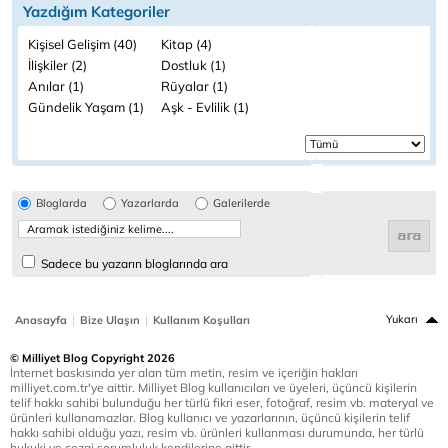
Yazdığım Kategoriler
Kişisel Gelişim (40)
Kitap (4)
İlişkiler (2)
Dostluk (1)
Anılar (1)
Rüyalar (1)
Gündelik Yaşam (1)
Aşk - Evlilik (1)
Bloglarda
Yazarlarda
Galerilerde
Sadece bu yazarın bloglarında ara
|
|
Yukarı
Anasayfa
Bize Ulaşın
Kullanım Koşulları
© Milliyet Blog Copyright 2026
İnternet baskısında yer alan tüm metin, resim ve içeriğin hakları
milliyet.com.tr'ye aittir. Milliyet Blog kullanıcıları ve üyeleri, üçüncü kişilerin
telif hakkı sahibi bulunduğu her türlü fikri eser, fotoğraf, resim vb. materyal ve
ürünleri kullanamazlar. Blog kullanıcı ve yazarlarının, üçüncü kişilerin telif
hakkı sahibi olduğu yazı, resim vb. ürünleri kullanması durumunda, her türlü
hukuki ve cezai sorumluluk kendilerine aittir.