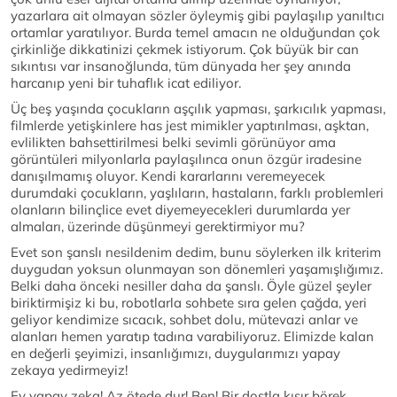
yazarlara ait olmayan sözler öyleymiş gibi paylaşılıp yanıltıcı
ortamlar yaratılıyor. Burda temel amacın ne olduğundan çok
çirkinliğe dikkatinizi çekmek istiyorum. Çok büyük bir can
sıkıntısı var insanoğlunda, tüm dünyada her şey anında
harcanıp yeni bir tuhaflık icat ediliyor.
Üç beş yaşında çocukların aşçılık yapması, şarkıcılık yapması,
filmlerde yetişkinlere has jest mimikler yaptırılması, aşktan,
evlilikten bahsettirilmesi belki sevimli görünüyor ama
görüntüleri milyonlarla paylaşılınca onun özgür iradesine
danışılmamış oluyor. Kendi kararlarını veremeyecek
durumdaki çocukların, yaşlıların, hastaların, farklı problemleri
olanların bilinçlice evet diyemeyecekleri durumlarda yer
almaları, üzerinde düşünmeyi gerektirmiyor mu?
Evet son şanslı nesildenim dedim, bunu söylerken ilk kriterim
duygudan yoksun olunmayan son dönemleri yaşamışlığımız.
Belki daha önceki nesiller daha da şanslı. Öyle güzel şeyler
biriktirmişiz ki bu, robotlarla sohbete sıra gelen çağda, yeri
geliyor kendimize sıcacık, sohbet dolu, mütevazi anlar ve
alanları hemen yaratıp tadına varabiliyoruz. Elimizde kalan
en değerli şeyimizi, insanlığımızı, duygularımızı yapay
zekaya yedirmeyiz!
Ey yapay zeka! Az ötede dur! Ben! Bir dostla kısır börek