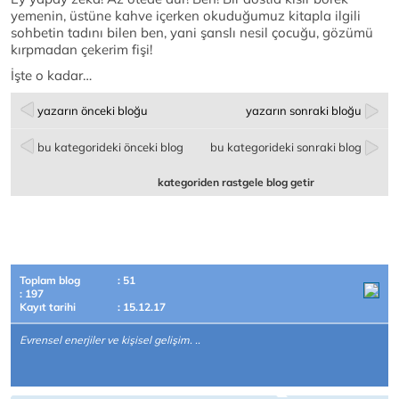
yemenin, üstüne kahve içerken okuduğumuz kitapla ilgili
sohbetin tadını bilen ben, yani şanslı nesil çocuğu, gözümü
kırpmadan çekerim fişi!
İşte o kadar…
yazarın önceki bloğu
yazarın sonraki bloğu
bu kategorideki önceki blog
bu kategorideki sonraki blog
kategoriden rastgele blog getir
Toplam blog
: 51
: 197
Kayıt tarihi
: 15.12.17
Evrensel enerjiler ve kişisel gelişim. ..