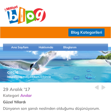
Blog Kategorileri
Ana Sayfam
Hakkımda
Bloglarım
circle
http://blog.milliyet.com.tr/circle
29 Aralık '17
Kategori
Anılar
Güzel Yıllardı
Dünyanın son şanslı neslinden olduğumu düşünüyorum.