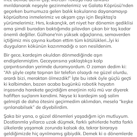
mırıldanarak neşeyle gezinmelerimiz ve Galata Köprüsü'nden
geçerken burnumuza gelen balık kokularına dayanamayıp
köprüaltına inmelerimiz ve akşam çayı için Beşiktaş'a
yürümelerimiz. Hırs, kıskançlık, art niyet her dönemin gediklisi
ama şimdi buradan baktığımda pilavdan çıkan bir taş kadar
önemli değiller. Gülhane'nin yüksek ağaçlarına, semaverden
içtiğimiz mis çayına kurban ettim tüm kötülükleri...İyi ki
duyguların kökünün kazınmadığı o son nesildenim.
Bir gece, kardeşim okuldan dönmediğinde aşırı
endişelenmiştim. Geceyarısına yaklaştıkça kalp
çarpıntısından yerimde duramıyordum. O zaman dedim ki:
“Ah şöyle cepte taşınan bir telefon olsaydı ne güzel olurdu,
arardı bizi, meraktan ölmezdik!” İşte bu istek öyle güçlü geçti
ki kalbimden, bazen acaba bugünkü robotik hayatın
inşasında harekete geçirdiğim enerjinin rolü mü var diyerek
hafiften suçlarım kendimi. Neyse ki kardeşim sağ salim
gelmişti de daha ötesini geçirmedim aklımdan, mesela “keşke
ışınlanabilsek” de diyebilirdim.
Şaka bir yana, o güzel dönemleri yaşadığım için mutluyum.
Dostlarımla yıllarca uzak düşmek, farklı şehirlerde hatta farklı
ülkelerde yaşamak zorunda kalsak da, tekrar biraraya
geldiğimizde hiç ayrılmamış gibiydik. Demek ki o dönemlerde