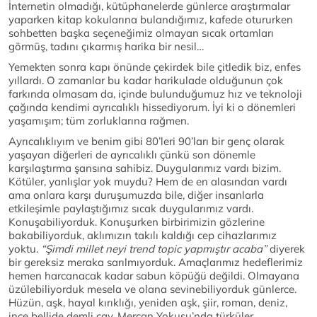
İnternetin olmadığı, kütüphanelerde günlerce araştırmalar
yaparken kitap kokularına bulandığımız, kafede otururken
sohbetten başka seçeneğimiz olmayan sıcak ortamları
görmüş, tadını çıkarmış harika bir nesil…
Yemekten sonra kapı önünde çekirdek bile çitledik biz, enfes
yıllardı. O zamanlar bu kadar harikulade olduğunun çok
farkında olmasam da, içinde bulunduğumuz hız ve teknoloji
çağında kendimi ayrıcalıklı hissediyorum. İyi ki o dönemleri
yaşamışım; tüm zorluklarına rağmen.
Ayrıcalıklıyım ve benim gibi 80’leri 90’ları bir genç olarak
yaşayan diğerleri de ayrıcalıklı çünkü son dönemle
karşılaştırma şansına sahibiz. Duygularımız vardı bizim.
Kötüler, yanlışlar yok muydu? Hem de en alasından vardı
ama onlara karşı duruşumuzda bile, diğer insanlarla
etkileşimle paylaştığımız sıcak duygularımız vardı.
Konuşabiliyorduk. Konuşurken birbirimizin gözlerine
bakabiliyorduk, aklımızın takılı kaldığı cep cihazlarımız
yoktu.
“Şimdi millet neyi trend topic yapmıştır acaba”
diyerek
bir gereksiz meraka sarılmıyorduk. Amaçlarımız hedeflerimiz
hemen harcanacak kadar sabun köpüğü değildi. Olmayana
üzülebiliyorduk mesela ve olana sevinebiliyorduk günlerce.
Hüzün, aşk, hayal kırıklığı, yeniden aşk, şiir, roman, deniz,
ince bellide demli çay, Mercan Yokuşu’nda türküler