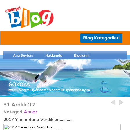
Blog Kategorileri
Ana Sayfam
Hakkımda
Bloglarım
GOKOYA
http://blog.milliyet.com.tr/benmuzisyenannesiyim
31 Aralık '17
Kategori
Anılar
2017 Yılının Bana Verdikleri...........