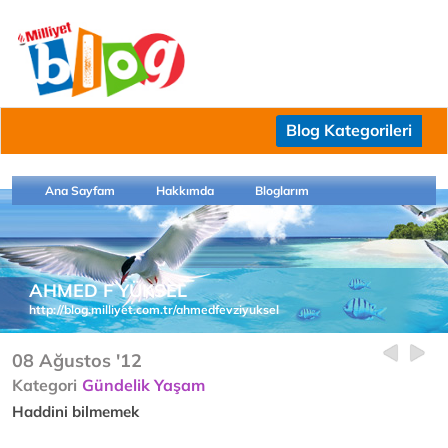
Blog Kategorileri
Ana Sayfam
Hakkımda
Bloglarım
AHMED F YÜKSEL
http://blog.milliyet.com.tr/ahmedfevziyuksel
08 Ağustos '12
Kategori
Gündelik Yaşam
Haddini bilmemek