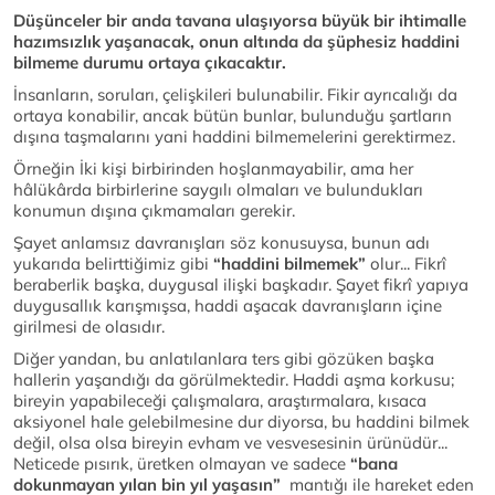
Düşünceler bir anda tavana ulaşıyorsa büyük bir ihtimalle
hazımsızlık yaşanacak, onun altında da şüphesiz haddini
bilmeme durumu ortaya çıkacaktır.
İnsanların, soruları, çelişkileri bulunabilir. Fikir ayrıcalığı da
ortaya konabilir, ancak bütün bunlar, bulunduğu şartların
dışına taşmalarını yani haddini bilmemelerini gerektirmez.
Örneğin İki kişi birbirinden hoşlanmayabilir, ama her
hâlükârda birbirlerine saygılı olmaları ve bulundukları
konumun dışına çıkmamaları gerekir.
Şayet anlamsız davranışları söz konusuysa, bunun adı
yukarıda belirttiğimiz gibi
“haddini bilmemek”
olur... Fikrî
beraberlik başka, duygusal ilişki başkadır. Şayet fikrî yapıya
duygusallık karışmışsa, haddi aşacak davranışların içine
girilmesi de olasıdır.
Diğer yandan, bu anlatılanlara ters gibi gözüken başka
hallerin yaşandığı da görülmektedir. Haddi aşma korkusu;
bireyin yapabileceği çalışmalara, araştırmalara, kısaca
aksiyonel hale gelebilmesine dur diyorsa, bu haddini bilmek
değil, olsa olsa bireyin evham ve vesvesesinin ürünüdür...
Neticede pısırık, üretken olmayan ve sadece
“bana
dokunmayan yılan bin yıl yaşasın”
mantığı ile hareket eden