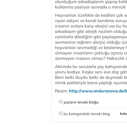
oturduğum arkadaşlarım şaşırıp kaldı
kollarıma yaslıyor sonrada o minicik
Hayvanları özellikle de kedileri çok s
isyan ediyor ve kendi kendime soruy
insanın onlara karşı alerjisi var bu 
arkadaşım gibi alerjik nezlem olduğ
canlılarla dilediğim gibi paylaşamıyor
sevmesine rağmen alerjisi olduğu içi
hayvanları sevmediği ve beslemeye hiç
olmayan insanların çokluğu ayrıca ca
sevmeyen insanın olmaz? Haksızlık d
Aklımda bu sorularla çay bahçesinde
yavru kediye. Keşke seni eve alıp gö
Beni belki duydu belki de duymadı bi
minik patileriyle bana yaptığı oyunla
Resim:
http://www.anduranova.de/ki
yazarın önceki bloğu
bu kategorideki önceki blog
kate