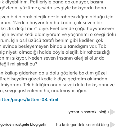
k diyebilirim. Patileriyle bana dokunuyor, başını
 gözlerini yüzüme çevirip sevgiyle bakıyordu bana.
even biri olarak alerjik nezle rahatsızlığım olduğu için
orum: “Neden hayvanları bu kadar çok seven bir
haksızlık değil mi ?” diye. Evet bende çoğu hayvansever
u için evime kedi alamıyorum ve yaşamımı o sevgi dolu
um. İşin asıl üzücü tarafı benim gibi kedileri çok
n evinde besleyemeyen bir dolu tanıdığım var. Tabi
 niyeti olmadığı halde böyle alerjik bir rahatsızlığı
nımı sıkıyor. Neden seven insanın alerjisi olur da
eğil mi şimdi bu?
n kalkıp giderken dolu dolu gözlerle baktım güzel
türebilseydim güzel kedicik diye geçirdim aklımdan.
lmiyorum. Tek bildiğim onun sevgi dolu bakışlarını ve
rı, sevgi gösterilerini hiç unutmayacağım.
tten/pages/kitten-03.html
yazarın sonraki bloğu
goriden rastgele blog getir
bu kategorideki sonraki blog