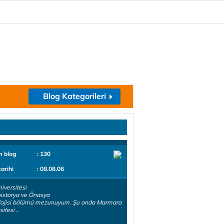
Blog Kategorileri
m blog
: 130
tarihi
: 08.08.06
iversitesi
istorya ve Önasya
lojisi bölümü mezunuyum. Şu anda Marmara
itesi ..