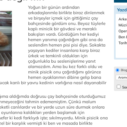
Yoğun bir günün ardından
Yazd
arkadaşlarımla birlikte biraz dinlenmek
ve birşeyler içmek için gittiğimiz çay
Arkeo
bahçesinde gördüm onu. Beyaz tüylerle
Müzi
kaplı minicik bir gövdesi ve meraklı
Opera
bakışları vardı. Gördüğüm her kediyi
Ben B
hemen yanıma çağırdığım gibi ona da
Tarih
seslendim hemen pisi pisi diye. Sokakta
yaşayan kediler insanlara karşı biraz
ürkek ve temkinli oldukları için
çoğunlukla bu seslenişlerime yanıt
alamazdım. Ama bu kez farklı oldu ve
Blo
minik pisicik onu çağırdığımı görünce
hemen ayaklarımın dibine gelip bana
cak kanlı bir yavru kedinin varlığına nasıl dayanabilir
Sad
ağıma aldığımda doğrusu çay bahçesinde oturduğumuz
inmeyeceğini tahmin edememiştim. Çünkü malum
reketli canlılardır ve bir yerde uzun süre durmak onlara
 oyunlarına kaldıkları yerden başlamak için
fer ki kedi farklıydı işte; sıkılmıyordu. Minik pisicik ona
l bir karşılık vermişti ki ben ve masada birlikte