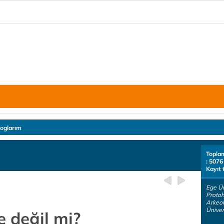
loglarım
Topla
: 5076
Kayıt 
Ege Ün
Protoh
Arkeo
Ünivers
e değil mi?