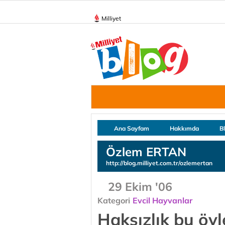
Milliyet
Ana Sayfam
Hakkımda
B
Özlem ERTAN
http://blog.milliyet.com.tr/ozlemertan
29 Ekim '06
Kategori
Evcil Hayvanlar
Haksızlık bu öyl