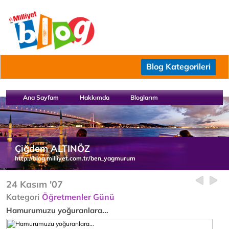
Blog Kategorileri
Ana Sayfam
Hakkımda
Bloglarım
Çiğdem ALTINÖZ
http://blog.milliyet.com.tr/ben_yagmurum
24 Kasım '07
Kategori
Öğretmenler Günü
Hamurumuzu yoğuranlara...