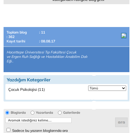
Toplam blog
: 11
: 362
Kayıt tarihi
: 08.08.17
Hacettepe Üniversitesi Tıp Fakültesi Çocuk
ve Ergen Ruh Sağlığı ve Hastalıkları Anabilim Dalı
Eği..
Yazdığım Kategoriler
Çocuk Psikolojisi (11)
Bloglarda
Yazarlarda
Galerilerde
Sadece bu yazarın bloglarında ara