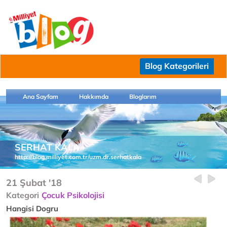
Blog Kategorileri
Ana Sayfam
Hakkımda
Bloglarım
SERHAT KALA
http://blog.milliyet.com.tr/uzm.dr.serhatkala
21 Şubat '18
Kategori
Çocuk Psikolojisi
Hangisi Dogru