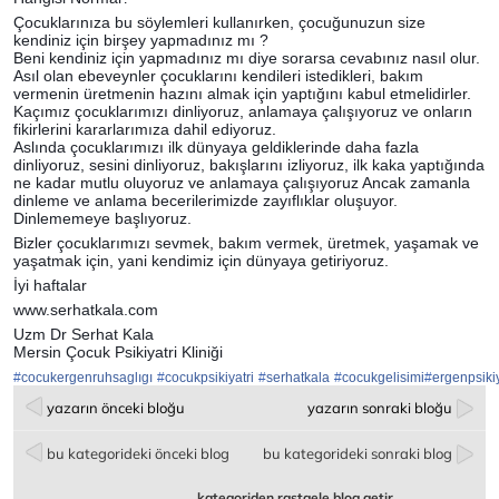
Çocuklarınıza bu söylemleri kullanırken, çocuğunuzun size
kendiniz için birşey yapmadınız mı ?
Beni kendiniz için yapmadınız mı diye sorarsa cevabınız nasıl olur.
Asıl olan ebeveynler çocuklarını kendileri istedikleri, bakım
vermenin üretmenin hazını almak için yaptığını kabul etmelidirler.
Kaçımız çocuklarımızı dinliyoruz, anlamaya çalışıyoruz ve onların
fikirlerini kararlarımıza dahil ediyoruz.
Aslında çocuklarımızı ilk dünyaya geldiklerinde daha fazla
dinliyoruz, sesini dinliyoruz, bakışlarını izliyoruz, ilk kaka yaptığında
ne kadar mutlu oluyoruz ve anlamaya çalışıyoruz Ancak zamanla
dinleme ve anlama becerilerimizde zayıflıklar oluşuyor.
Dinlememeye başlıyoruz.
Bizler çocuklarımızı sevmek, bakım vermek, üretmek, yaşamak ve
yaşatmak için, yani kendimiz için dünyaya getiriyoruz.
İyi haftalar
www.serhatkala.com
Uzm Dr Serhat Kala
Mersin Çocuk Psikiyatri Kliniği
#
cocukergenruhsaglıgı
#
cocukpsikiyatri
#
serhatkala
#
cocukgelisimi
#
ergenpsikiy
yazarın önceki bloğu
yazarın sonraki bloğu
bu kategorideki önceki blog
bu kategorideki sonraki blog
kategoriden rastgele blog getir