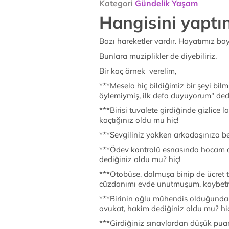
Kategori
Gündelik Yaşam
Hangisini yaptın
Bazı hareketler vardır. Hayatımız bo
Bunlara muziplikler de diyebiliriz.
Bir kaç örnek verelim,
***Mesela hiç bildiğimiz bir şeyi bi
öylemiymiş, ilk defa duyuyorum" ded
***Birisi tuvalete girdiğinde gizlic
kaçtığınız oldu mu hiç!
***Sevgiliniz yokken arkadaşınıza b
***Ödev kontrolü esnasında hocam a
dediğiniz oldu mu? hiç!
***Otobüse, dolmuşa binip de ücret t
cüzdanımı evde unutmuşum, kaybetmi
***Birinin oğlu mühendis olduğunda
avukat, hakim dediğiniz oldu mu? hiç
***Girdiğiniz sınavlardan düşük pu