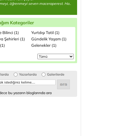
meyi, öğrenmeyi seven maceraperest. Ha..
ığım Kategoriler
 Bilinci (1)
Yurtdışı Tatil (1)
 Şehirleri (1)
Gündelik Yaşam (1)
(1)
Gelenekler (1)
glarda
Yazarlarda
Galerilerde
ece bu yazarın bloglarında ara