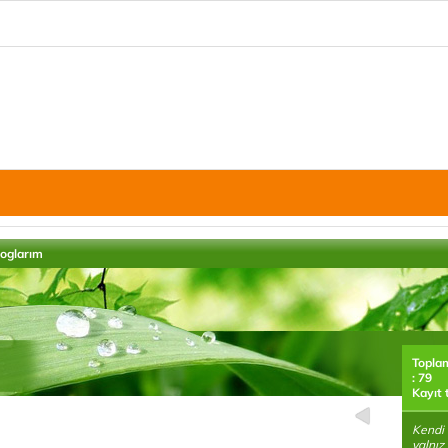
loglarım
Topla
: 79
Kayıt 
Kendi 
yalnız 