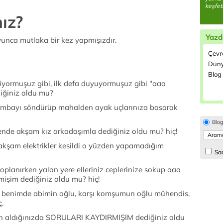
keşfet
ız?
Yazd
yunca mutlaka bir kez yapmışızdır.
Çevre
Dünya
Blog 
lmiyormuşuz gibi, ilk defa duyuyormuşuz gibi "aaa
iğiniz oldu mu?
e lambayı söndürüp mahalden ayak uçlarınıza basarak
Blo
ende akşam kız arkadaşımla dediğiniz oldu mu? hiç!
kşam elektrikler kesildi o yüzden yapamadığım
Sad
oplanırken yalan yere elleriniz ceplerinize sokup aaa
şim dediğiniz oldu mu? hiç!
 benimde abimin oğlu, karşı komşumun oğlu mühendis,
.
an aldığınızda SORULARI KAYDIRMIŞIM dediğiniz oldu