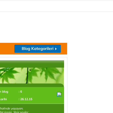
Blog Kategorileri
m blog
: 6
tarihi
: 26.12.15
halinde yaşayan,
bir insan. Yeni şeyler