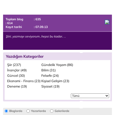
Toplam blog
: 635
: 614
Kayıt tarihi
: 07.09.13
Şiiri, yazmayı seviyorum..hepsi bu kadar.. ..
Yazdığım Kategoriler
Şiir (237)
Gündelik Yaşam (86)
İnançlar (49)
Bilim (31)
Güncel (30)
Felsefe (24)
Ekonomi - Finans (23)
Kişisel Gelişim (23)
Deneme (19)
Siyaset (19)
Bloglarda
Yazarlarda
Galerilerde