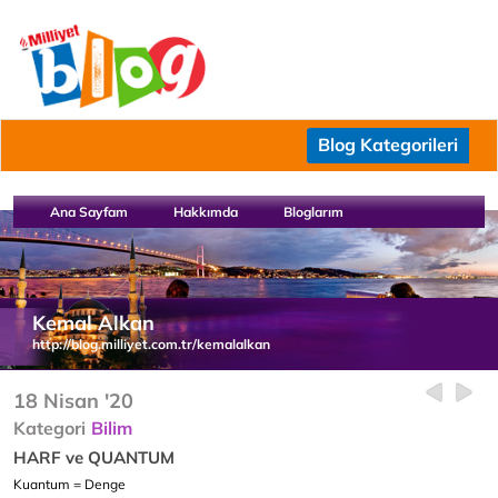
Blog Kategorileri
Ana Sayfam
Hakkımda
Bloglarım
Kemal Alkan
http://blog.milliyet.com.tr/kemalalkan
18 Nisan '20
Kategori
Bilim
HARF ve QUANTUM
Kuantum = Denge