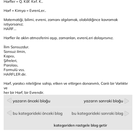
Harfler = Q. Kâf. Kef. K..
Harf = Kimya = EvrenLer..
Matematiği, bilimi, evreni, zamanı algılamak, olabildiğince kavramak
istiyorsanız;
HARF...
Harfler ile aklın atmosferini aşıp, zamanları, evrenLeri dolaşırsınız.
İlim Sonsuzdur.
Sonsuz ilmin,
Kapısı,
Şifreleri,
Parolası,
Formulü vss.
HARFLER dir.
Harf, yaratıcı niteliğine sahip, etken ve ettirgen donanımlı, Canlı bir Varlıktır
ve
her bir Harf, bir Evrendir.
yazarın önceki bloğu
yazarın sonraki bloğu
bu kategorideki önceki blog
bu kategorideki sonraki blog
kategoriden rastgele blog getir