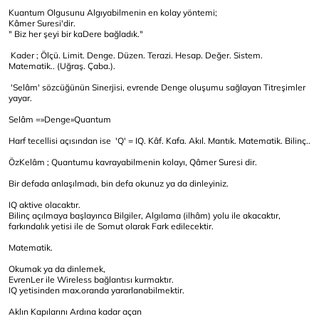
Kuantum Olgusunu Algıyabilmenin en kolay yöntemi;
Kâmer Suresi'dir.
" Biz her şeyi bir kaDere bağladık."
Kader ; Ölçü. Limit. Denge. Düzen. Terazi. Hesap. Değer. Sistem.
Matematik.. (Uğraş. Çaba.).
'Selâm' sözcüğünün Sinerjisi, evrende Denge oluşumu sağlayan Titreşimler
yayar.
Selâm =»Denge»Quantum
Harf tecellisi açısından ise 'Q' = IQ. Kâf. Kafa. Akıl. Mantık. Matematik. Bilinç..
ÖzKelâm ; Quantumu kavrayabilmenin kolayı, Qâmer Suresi dir.
Bir defada anlaşılmadı, bin defa okunuz ya da dinleyiniz.
IQ aktive olacaktır.
Bilinç açılmaya başlayınca Bilgiler, Algılama (ilhâm) yolu ile akacaktır,
farkındalık yetisi ile de Somut olarak Fark edilecektir.
Matematik.
Okumak ya da dinlemek,
EvrenLer ile Wireless bağlantısı kurmaktır.
IQ yetisinden max.oranda yararlanabilmektir.
Aklın Kapılarını Ardına kadar açan