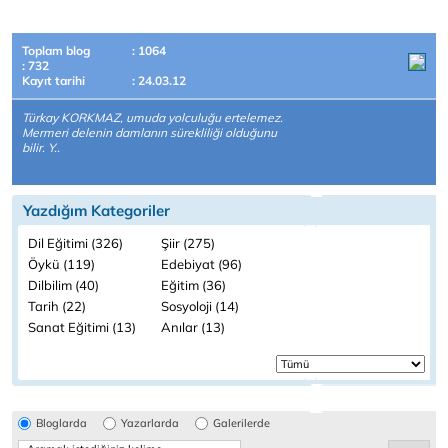
Toplam blog
: 1064
: 732
Kayıt tarihi
: 24.03.12
Türkay KORKMAZ, umuda yolculuğu ertelemez.
Mermeri delenin damlanın sürekliliği olduğunu
bilir. Y..
Yazdığım Kategoriler
Dil Eğitimi (326)
Şiir (275)
Öykü (119)
Edebiyat (96)
Dilbilim (40)
Eğitim (36)
Tarih (22)
Sosyoloji (14)
Sanat Eğitimi (13)
Anılar (13)
Bloglarda
Yazarlarda
Galerilerde