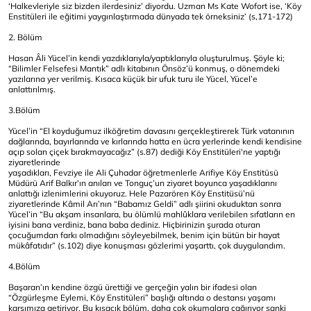
‘Halkevleriyle siz bizden ilerdesiniz’ diyordu. Uzman Ms Kate Wofort ise, ‘Köy
Enstitüleri ile eğitimi yaygınlaştırmada dünyada tek örneksiniz’ (s,171-172)
2. Bölüm
Hasan Âli Yücel’in kendi yazdıklarıyla/yaptıklarıyla oluşturulmuş. Şöyle ki;
“Bilimler Felsefesi Mantık” adlı kitabının Önsöz’ü konmuş, o dönemdeki
yazılarına yer verilmiş. Kısaca küçük bir ufuk turu ile Yücel, Yücel’e
anlattırılmış.
3.Bölüm
Yücel’in “El koyduğumuz ilköğretim davasını gerçekleştirerek Türk vatanının
dağlarında, bayırlarında ve kırlarında hatta en ücra yerlerinde kendi kendisine
açıp solan çiçek bırakmayacağız” (s.87) dediği Köy Enstitüleri'ne yaptığı
ziyaretlerinde
yaşadıkları, Fevziye ile Ali Çuhadar öğretmenlerle Arifiye Köy Enstitüsü
Müdürü Arif Balkır’ın anıları ve Tonguç’un ziyaret boyunca yaşadıklarını
anlattığı izlenimlerini okuyoruz. Hele Pazarören Köy Enstitüsü’nü
ziyaretlerinde Kâmil Arı’nın “Babamız Geldi” adlı şiirini okuduktan sonra
Yücel’in “Bu akşam insanlara, bu ölümlü mahlûklara verilebilen sıfatların en
iyisini bana verdiniz, bana baba dediniz. Hiçbirinizin şurada oturan
çocuğumdan farkı olmadığını söyleyebilmek, benim için bütün bir hayat
mükâfatıdır” (s.102) diye konuşması gözlerimi yaşarttı, çok duygulandım.
4.Bölüm
Başaran’ın kendine özgü ürettiği ve gerçeğin yalın bir ifadesi olan
“Özgürleşme Eylemi, Köy Enstitüleri” başlığı altında o destansı yaşamı
karşımıza getiriyor. Bu kısacık bölüm, daha çok okumalara çağırıyor sanki