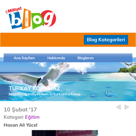
Blog Kategorileri
Ana Sayfam
Hakkımda
Bloglarım
TURKAY KORKMAZ
http://blog.milliyet.com.tr/turkaykorkmaz
10 Şubat '17
Kategori
Eğitim
Hasan Ali Yücel