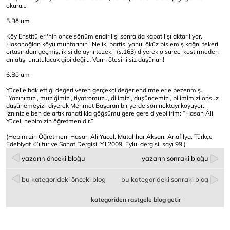
okuru…
5.Bölüm
Köy Enstitüleri'nin önce sönümlendirilişi sonra da kapatılışı aktarılıyor.
Hasanoğlan köyü muhtarının “Ne iki partisi yahu, öküz pislemiş kağnı tekeri
ortasından geçmiş, ikisi de aynı tezek.” (s.163) diyerek o süreci kestirmeden
anlatışı unutulacak gibi değil… Varın ötesini siz düşünün!
6.Bölüm
Yücel’e hak ettiği değeri veren gerçekçi değerlendirmelerle bezenmiş.
“Yazınımızı, müziğimizi, tiyatromuzu, dilimizi, düşüncemizi, bilimimizi onsuz
düşünemeyiz” diyerek Mehmet Başaran bir yerde son noktayı koyuyor.
İzninizle ben de artık rahatlıkla göğsümü gere gere diyebilirim: “Hasan Âli
Yücel, hepimizin öğretmenidir.”
(Hepimizin Öğretmeni Hasan Ali Yücel, Mutahhar Aksarı, Anafilya, Türkçe
Edebiyat Kültür ve Sanat Dergisi, Yıl 2009, Eylül dergisi, sayı 99 )
yazarın önceki bloğu
yazarın sonraki bloğu
bu kategorideki önceki blog
bu kategorideki sonraki blog
kategoriden rastgele blog getir