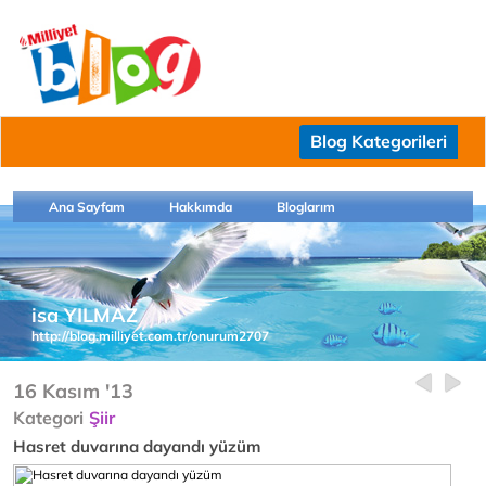
Blog Kategorileri
Ana Sayfam
Hakkımda
Bloglarım
isa YILMAZ
http://blog.milliyet.com.tr/onurum2707
16 Kasım '13
Kategori
Şiir
Hasret duvarına dayandı yüzüm