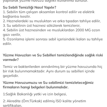
yapılarak yüzme havuzu sağlıklı kullanıma sunulur.
Su Sebili Temizliği
Nasıl Yapılır?
1. Sebilin tüm çalışan aksamları kontrol edilir ve elektrik
bağlantısı kesilir.
2. Haznelerdeki su musluktan ve arka tıpadan tahliye edilir,
3. Su sebilinin üst haznesi sökülerek temizlenir,
4. Sebilin üst haznesinden ve musluklardan 2000 MG ozon
gazı verilir,
5. Ozonlama işlemi sonrası sebil içerisindeki kalan su tahliye
edilir.
Yüzme Havuzları ve Su Sebilleri temizlendiğinde sağlık riski
varmıdır?
Temiz ve bakterilerden arındırılmış bir yüzme havuzunda hiç
bir risk bulunmamaktadır. Aynı durum su sebilleri içinde
geçerlidir.
Yüzme Havuzumuzu ve Su sebilimizi temizleteceğimiz
firmaların hangi belgeleri bulunmalıdır.
1:Sağlık Bakanlığı yetki ve izin belgesi,
2: Akredite (Örn:Türkak) edilmiş İSO kalite yönetim
sertifikaları,