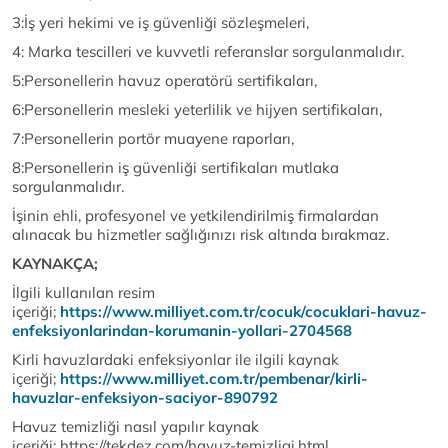
3:İş yeri hekimi ve iş güvenliği sözleşmeleri,
4: Marka tescilleri ve kuvvetli referanslar sorgulanmalıdır.
5:Personellerin havuz operatörü sertifikaları,
6:Personellerin mesleki yeterlilik ve hijyen sertifikaları,
7:Personellerin portör muayene raporları,
8:Personellerin iş güvenliği sertifikaları mutlaka
sorgulanmalıdır.
İşinin ehli, profesyonel ve yetkilendirilmiş firmalardan
alınacak bu hizmetler sağlığınızı risk altında bırakmaz.
KAYNAKÇA;
İlgili kullanılan resim
içeriği;
https://www.milliyet.com.tr/cocuk/cocuklari-havuz-
enfeksiyonlarindan-korumanin-yollari-2704568
Kirli havuzlardaki enfeksiyonlar ile ilgili kaynak
içeriği;
https://www.milliyet.com.tr/pembenar/kirli-
havuzlar-enfeksiyon-saciyor-890792
Havuz temizliği nasıl yapılır kaynak
içeriği; https://tekdez.com/havuz-temizligi.html