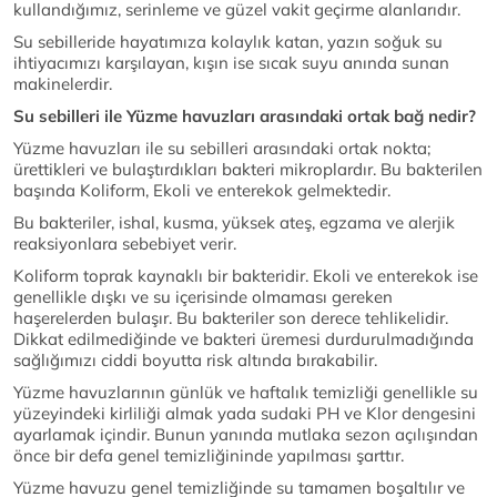
kullandığımız, serinleme ve güzel vakit geçirme alanlarıdır.
Su sebilleride hayatımıza kolaylık katan, yazın soğuk su
ihtiyacımızı karşılayan, kışın ise sıcak suyu anında sunan
makinelerdir.
Su sebilleri ile Yüzme havuzları arasındaki ortak bağ nedir?
Yüzme havuzları ile su sebilleri arasındaki ortak nokta;
ürettikleri ve bulaştırdıkları bakteri mikroplardır. Bu bakterilen
başında Koliform, Ekoli ve enterekok gelmektedir.
Bu bakteriler, ishal, kusma, yüksek ateş, egzama ve alerjik
reaksiyonlara sebebiyet verir.
Koliform toprak kaynaklı bir bakteridir. Ekoli ve enterekok ise
genellikle dışkı ve su içerisinde olmaması gereken
haşerelerden bulaşır. Bu bakteriler son derece tehlikelidir.
Dikkat edilmediğinde ve bakteri üremesi durdurulmadığında
sağlığımızı ciddi boyutta risk altında bırakabilir.
Yüzme havuzlarının günlük ve haftalık temizliği genellikle su
yüzeyindeki kirliliği almak yada sudaki PH ve Klor dengesini
ayarlamak içindir. Bunun yanında mutlaka sezon açılışından
önce bir defa genel temizliğininde yapılması şarttır.
Yüzme havuzu genel temizliğinde su tamamen boşaltılır ve