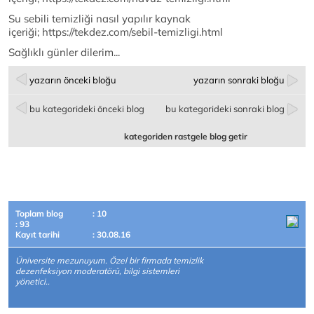
Su sebili temizliği nasıl yapılır kaynak
içeriği; https://tekdez.com/sebil-temizligi.html
Sağlıklı günler dilerim...
yazarın önceki bloğu
yazarın sonraki bloğu
bu kategorideki önceki blog
bu kategorideki sonraki blog
kategoriden rastgele blog getir
Toplam blog
: 10
: 93
Kayıt tarihi
: 30.08.16
Üniversite mezunuyum. Özel bir firmada temizlik
dezenfeksiyon moderatörü, bilgi sistemleri
yönetici..