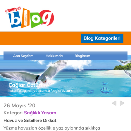
Blog Kategorileri
Ana Sayfam
Hakkımda
Bloglarım
Çağlar Öztürk
http://blog.milliyet.com.tr/caglarozturk
26 Mayıs '20
Kategori
Sağlıklı Yaşam
Havuz ve Sebillere Dikkat
Yüzme havuzları özellikle yaz aylarında sıklıkça